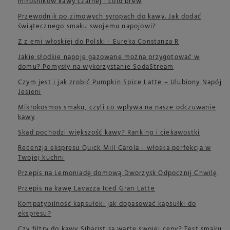
miłośników kawy czarnej i cold brew
Przewodnik po zimowych syropach do kawy. Jak dodać
świątecznego smaku swojemu napojowi?
Z ziemi włoskiej do Polski - Eureka Constanza R
Jakie słodkie napoje gazowane można przygotować w
domu? Pomysły na wykorzystanie SodaStream
Czym jest i jak zrobić Pumpkin Spice Latte – Ulubiony Napój
Jesieni
Mikrokosmos smaku, czyli co wpływa na nasze odczuwanie
kawy
Skąd pochodzi większość kawy? Ranking i ciekawostki
Recenzja ekspresu Quick Mill Carola - włoska perfekcja w
Twojej kuchni
Przepis na Lemoniadę domową Dworzysk Odpocznij Chwilę
Przepis na kawę Lavazza Iced Gran Latte
Kompatybilność kapsułek: jak dopasować kapsułki do
ekspresu?
Czy filtry do kawy Sibarist są warte swojej ceny? Test smaku