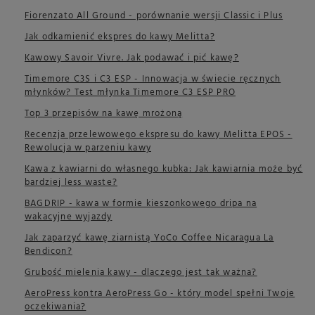
Fiorenzato All Ground - porównanie wersji Classic i Plus
Jak odkamienić ekspres do kawy Melitta?
Kawowy Savoir Vivre. Jak podawać i pić kawę?
Timemore C3S i C3 ESP - Innowacja w świecie ręcznych
młynków? Test młynka Timemore C3 ESP PRO
Top 3 przepisów na kawę mrożoną
Recenzja przelewowego ekspresu do kawy Melitta EPOS -
Rewolucja w parzeniu kawy
Kawa z kawiarni do własnego kubka: Jak kawiarnia może być
bardziej less waste?
BAGDRIP - kawa w formie kieszonkowego dripa na
wakacyjne wyjazdy
Jak zaparzyć kawę ziarnistą YoCo Coffee Nicaragua La
Bendicon?
Grubość mielenia kawy - dlaczego jest tak ważna?
AeroPress kontra AeroPress Go - który model spełni Twoje
oczekiwania?