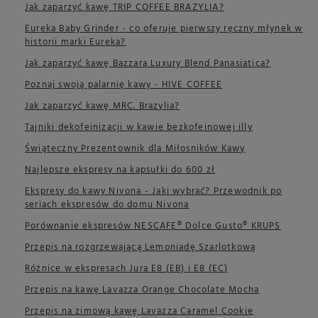
Jak zaparzyć kawę TRIP COFFEE BRAZYLIA?
Eureka Baby Grinder - co oferuje pierwszy ręczny młynek w
historii marki Eureka?
Jak zaparzyć kawę Bazzara Luxury Blend Panasiatica?
Poznaj swoją palarnię kawy - HIVE COFFEE
Jak zaparzyć kawę MRC. Brazylia?
Tajniki dekofeinizacji w kawie bezkofeinowej illy
Świąteczny Prezentownik dla Miłosników Kawy
Najlepsze ekspresy na kapsułki do 600 zł
Ekspresy do kawy Nivona - Jaki wybrać? Przewodnik po
seriach ekspresów do domu Nivona
Porównanie ekspresów NESCAFE® Dolce Gusto® KRUPS
Przepis na rozgrzewającą Lemoniadę Szarlotkową
Różnice w ekspresach Jura E8 (EB) i E8 (EC)
Przepis na kawę Lavazza Orange Chocolate Mocha
Przepis na zimową kawę Lavazza Caramel Cookie