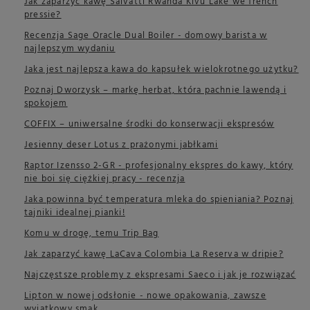
Jak zaparzyć kawę Salvatti Rwanda Kivu Lake we french
pressie?
Recenzja Sage Oracle Dual Boiler - domowy barista w
najlepszym wydaniu
Jaka jest najlepsza kawa do kapsułek wielokrotnego użytku?
Poznaj Dworzysk – markę herbat, która pachnie lawendą i
spokojem
COFFIX – uniwersalne środki do konserwacji ekspresów
Jesienny deser Lotus z prażonymi jabłkami
Raptor Izensso 2-GR - profesjonalny ekspres do kawy, który
nie boi się ciężkiej pracy - recenzja
Jaka powinna być temperatura mleka do spieniania? Poznaj
tajniki idealnej pianki!
Komu w drogę, temu Trip Bag
Jak zaparzyć kawę LaCava Colombia La Reserva w dripie?
Najczęstsze problemy z ekspresami Saeco i jak je rozwiązać
Lipton w nowej odsłonie - nowe opakowania, zawsze
wyjątkowy smak