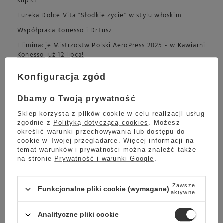
kupić?
Eureka Dolce Vita "Słodkie życie" w stylu włoskim
Współpraca Konesso i DrTusz
Eliminacje Mistrzostw Polski AeroPress 2025 - w Kawiarni
Konesso już 12 lipca!
Najlepsze ekspresy Saeco do latte i cappuccino - który
Konfiguracja zgód
wybrać do domu?
Recenzja młynka do kawy Eureka Mignon All Purpose 65
Dbamy o Twoją prywatność
Napoje na upały - co pić, kiedy żar leje się z nieba?
Sklep korzysta z plików cookie w celu realizacji usług
Ranking ekspresów do kawy 2025 - najlepszy ekspres
zgodnie z
Polityką dotyczącą cookies
. Możesz
określić warunki przechowywania lub dostępu do
automatyczny
cookie w Twojej przeglądarce. Więcej informacji na
Jak zaparzyć kawę Wysocki Coffee Kenia Ndaroini AA w
temat warunków i prywatności można znaleźć także
dripie?
na stronie
Prywatność i warunki Google
.
Młynki Eureka – wybierz spośród najpopularniejszych
modeli do espresso
Zawsze
Funkcjonalne pliki cookie (wymagane)
aktywne
Top 5 prezentów dla nauczyciela na zakończenie roku
szkolnego – od Konesso
Analityczne pliki cookie
Jak zaparzyć kawę TRIP Coffee Kenia w ekspresie