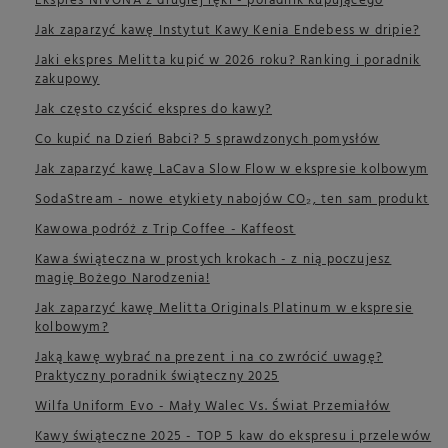
Ekspres NIVONA z drugiej ręki - poradnik kupującego
Jak zaparzyć kawę Instytut Kawy Kenia Endebess w dripie?
Jaki ekspres Melitta kupić w 2026 roku? Ranking i poradnik
zakupowy
Jak często czyścić ekspres do kawy?
Co kupić na Dzień Babci? 5 sprawdzonych pomysłów
Jak zaparzyć kawę LaCava Slow Flow w ekspresie kolbowym
SodaStream - nowe etykiety nabojów CO₂, ten sam produkt
Kawowa podróż z Trip Coffee - Kaffeost
Kawa świąteczna w prostych krokach - z nią poczujesz
magię Bożego Narodzenia!
Jak zaparzyć kawę Melitta Originals Platinum w ekspresie
kolbowym?
Jaką kawę wybrać na prezent i na co zwrócić uwagę?
Praktyczny poradnik świąteczny 2025
Wilfa Uniform Evo - Mały Walec Vs. Świat Przemiałów
Kawy świąteczne 2025 - TOP 5 kaw do ekspresu i przelewów