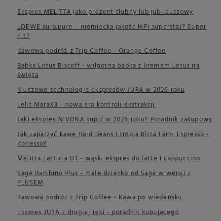
Ekspres MELITTA jako prezent ślubny lub jubileuszowy
LOEWE aura.pure – niemiecka jakość HiFi superstar? Super
hit?
Kawowa podróż z Trip Coffee - Orange Coffee
Babka Lotus Biscoff - wilgotna babka z kremem Lotus na
święta
Kluczowe technologie ekspresów JURA w 2026 roku
Lelit MaraX3 - nowa era kontroli ekstrakcji
Jaki ekspres NIVONA kupić w 2026 roku? Poradnik zakupowy
Jak zaparzyć kawę Hard Beans Etiopia Bitta Farm Espresso -
Konesso?
Melitta Latticia OT - wąski ekspres do latte i cappuccino
Sage Bambino Plus - małe dziecko od Sage w wersji z
PLUSEM
Kawowa podróż z Trip Coffee - Kawa po wiedeńsku
Ekspres JURA z drugiej ręki - poradnik kupującego