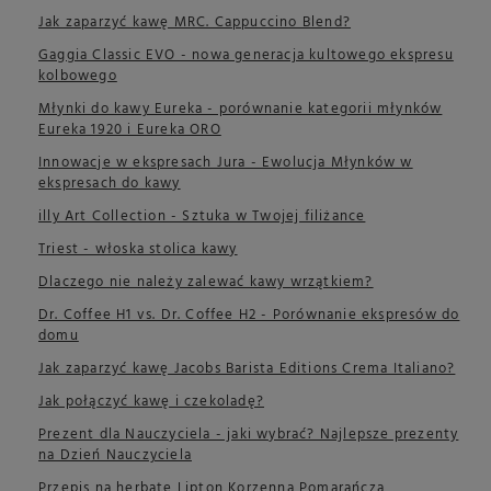
Jak zaparzyć kawę MRC. Cappuccino Blend?
Gaggia Classic EVO - nowa generacja kultowego ekspresu
kolbowego
Młynki do kawy Eureka - porównanie kategorii młynków
Eureka 1920 i Eureka ORO
Innowacje w ekspresach Jura - Ewolucja Młynków w
ekspresach do kawy
illy Art Collection - Sztuka w Twojej filiżance
Triest - włoska stolica kawy
Dlaczego nie należy zalewać kawy wrzątkiem?
Dr. Coffee H1 vs. Dr. Coffee H2 - Porównanie ekspresów do
domu
Jak zaparzyć kawę Jacobs Barista Editions Crema Italiano?
Jak połączyć kawę i czekoladę?
Prezent dla Nauczyciela - jaki wybrać? Najlepsze prezenty
na Dzień Nauczyciela
Przepis na herbatę Lipton Korzenna Pomarańcza