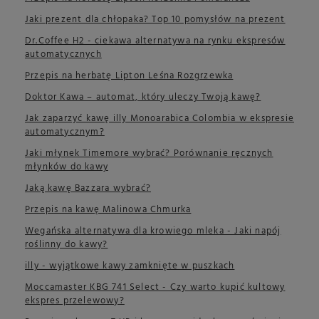
Jaki prezent dla chłopaka? Top 10 pomysłów na prezent
Dr.Coffee H2 - ciekawa alternatywa na rynku ekspresów
automatycznych
Przepis na herbatę Lipton Leśna Rozgrzewka
Doktor Kawa – automat, który uleczy Twoją kawę?
Jak zaparzyć kawę illy Monoarabica Colombia w ekspresie
automatycznym?
Jaki młynek Timemore wybrać? Porównanie ręcznych
młynków do kawy
Jaką kawę Bazzara wybrać?
Przepis na kawę Malinowa Chmurka
Wegańska alternatywa dla krowiego mleka - Jaki napój
roślinny do kawy?
illy - wyjątkowe kawy zamknięte w puszkach
Moccamaster KBG 741 Select - Czy warto kupić kultowy
ekspres przelewowy?