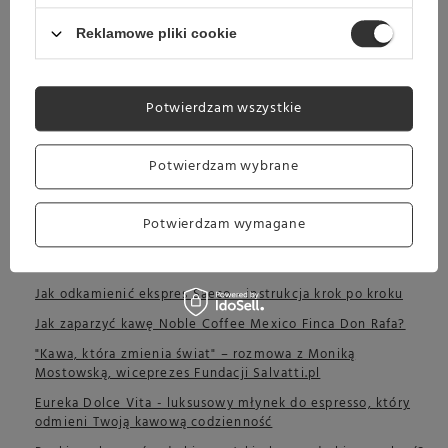
automatycznym?
Reklamowe pliki cookie
Ranking ekspresów przelewowych do kawy 2025
Jak zaparzyć kawę COFFEE PLANT Chill Espresso Blend?
Jak zrobić mrożoną herbatę? 5 sprawdzonych przepisów
Potwierdzam wszystkie
Ranking najlepszej kawy ziarnistej do ekspresów 2025
Potwierdzam wybrane
Konesso partnerem targów COFFEE EUROPE expo
COFFEE PLANT z wyróżnieniem must have 2025 – kawy
dostępne w Konesso
Potwierdzam wymagane
Mały, cichy, elegancki - czy ekspres Philips Baristina to
ideał do domowej kuchni?
Jak odkamienić ekspres Saeco - instrukcja krok po kroku
Jak zaparzyć kawę Noble Coffee Mexico Finca Don Rafa?
"Kawa, która zmienia świat" – rozmowa z Moniką
Mostowską, wiceprezes Fundacji Salvatti.pl
Eureka Dolce Vita - luksusowy młynek do espresso, który
odmieni Twoją kawową codzienność