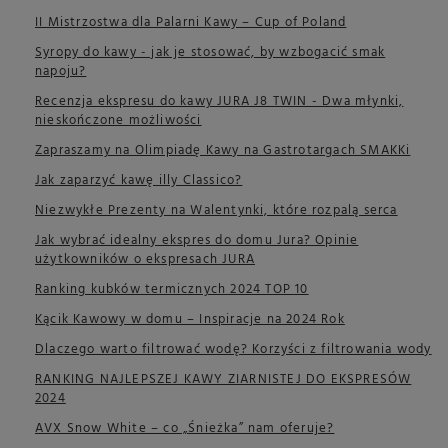
II Mistrzostwa dla Palarni Kawy – Cup of Poland
Syropy do kawy - jak je stosować, by wzbogacić smak
napoju?
Recenzja ekspresu do kawy JURA J8 TWIN - Dwa młynki,
nieskończone możliwości
Zapraszamy na Olimpiadę Kawy na Gastrotargach SMAKKi
Jak zaparzyć kawę illy Classico?
Niezwykłe Prezenty na Walentynki, które rozpalą serca
Jak wybrać idealny ekspres do domu Jura? Opinie
użytkowników o ekspresach JURA
Ranking kubków termicznych 2024 TOP 10
Kącik Kawowy w domu – Inspiracje na 2024 Rok
Dlaczego warto filtrować wodę? Korzyści z filtrowania wody
RANKING NAJLEPSZEJ KAWY ZIARNISTEJ DO EKSPRESÓW
2024
AVX Snow White – co „Śnieżka” nam oferuje?