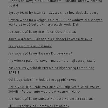
Przepis na kawę z 7 UP i bananem - idealne orzeźwienie na
upały!
Syropy PURE by MONIN - Czysty smak bez dodatku cukru
Czysta woda na wyciągnięcie ręki. 10 powodów, dla których
warto używać butelek filtrujących wodę Dafi
Jak zaparzyć kawę Brasiliana 100% Arabica?
Kawa w górach - jak napić się dobrej kawy na szlaku?
Jak spienić mleko roślinne?
Jak zaparzyć kawę Bazzara Dolcevivace?
illy włoska palarnia kawy - marzenie o najlepszej kawie
Zaskocz Przyjaciółki! Przepis na błyszczącą Lemoniadę
BARBIE
Od kiedy dzieci i młodzież mogą pić kawę?
Hario V60 Drip Scale VS Hario V60 Drip Scale Wide VSTW-
3000B - Porównanie wag elektrycznych Hario
Jak zaparzyć kawę MRC. & Konesso Kolumbia Excelso?
TOP 3 Przepisy na Domowe Lemoniady