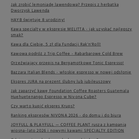
Jak zrobić lemoniadę lawendową? Przepis z herbatką
Dworzysk Lawenda
HAYB świętuje 8 urodziny!
Kawa specialty w ekspresie MELITTA - jak uzyskać najlepszy
smak?
Kawa dla Ciebie, 5 zł dla Fundacji Rak'n'Roll!
Kawowa podróż z Trip Coffee - Rabarbarowe Cold Brew
Orzeźwiający przepis na Bergamotkowe Tonic Espresso!
Bazzara Italian Blends - włoskie espresso w nowej odsłonie
Ekspres JURA na prezent ślubny lub jubileuszowy
Jak zaparzyć kawę Foundation Coffee Roasters Guatemala
Huehuetenango Espresso w Nivona Cube?
Czy warto kupić ekspres Krups?
Ranking ekspresów NIVONA 2026 - do domu i do biura
JOYFULL & PLAYFULL — COFFEE PLANT rusza z kampanią
wiosna–lato 2026 i nowymi kawami SPECIALTY EDITION