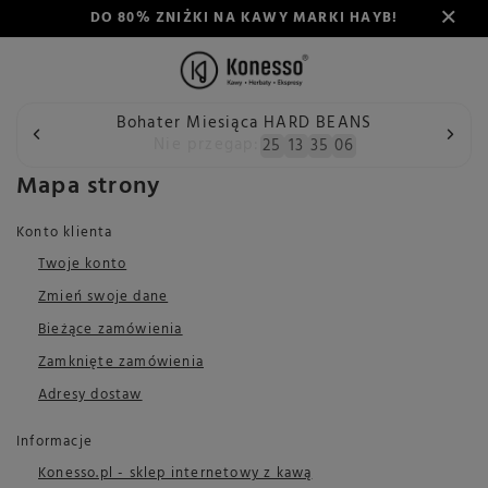
DO 80% ZNIŻKI NA KAWY MARKI HAYB!
Bohater Miesiąca HARD BEANS
Wstecz
Konesso
Mapa strony
Nie przegap:
25
13
35
05
Mapa strony
Konto klienta
Twoje konto
Zmień swoje dane
Bieżące zamówienia
Zamknięte zamówienia
Adresy dostaw
Informacje
Konesso.pl - sklep internetowy z kawą