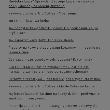
Niedobra kawa? Sprawdź, dlaczego kawa nie smakuje i
odkryj sposoby na idealną filiżankę
Kawowa podróż z Trip Coffee - Yuenyeung
Jura Ono - kawowa korba
Jak odczytać kawę? Krótki poradnik o poruszaniu się po
etykietach
Jak zaparzyć kawę MRC. Espresso Blend?
Przepisy na kawy z przyprawami korzennymi - idealne na
jesień i zimę
Czy kawa może pomóc w odchudzaniu? Fakty i mity
COFFEE PLANT: Czas na zmiany! Smak jest dla nas
najważniejszy i to dla niego porzucamy schematy
Filtrowa alternatywa - jak zmienić jeden typ filtra w inny
Kawowa podróż z Trip Coffee - Maple Cafe con Leche
Najlepsze kapsułki Tassimo na każdy dzień – porównanie
smaków i intensywności
Recenzja Jura Ena 5 – innowacyjny ekspres do kawy dla