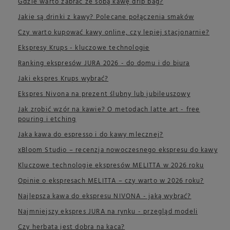
Gdzie warto zabrać ze sobą kawę drip bag?
Jakie są drinki z kawy? Polecane połączenia smaków
Czy warto kupować kawy online, czy lepiej stacjonarnie?
Ekspresy Krups - kluczowe technologie
Ranking ekspresów JURA 2026 - do domu i do biura
Jaki ekspres Krups wybrać?
Ekspres Nivona na prezent ślubny lub jubileuszowy
Jak zrobić wzór na kawie? O metodach latte art - free
pouring i etching
Jaka kawa do espresso i do kawy mlecznej?
xBloom Studio – recenzja nowoczesnego ekspresu do kawy
Kluczowe technologie ekspresów MELITTA w 2026 roku
Opinie o ekspresach MELITTA – czy warto w 2026 roku?
Najlepsza kawa do ekspresu NIVONA - jaką wybrać?
Najmniejszy ekspres JURA na rynku - przegląd modeli
Czy herbata jest dobra na kaca?