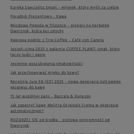
Eureka Specialita Smart - młynek, który myśli za ciebie
Poradnik Prezentowy - Kawa
Miodowa Pogoda w filiżance - przepis na herbatkę
Dworzysk, która koi zmysły
Kawowa podróż z Trip Coffee - Café con Canela
Jesień–zima 2025 z palarnią COFFEE PLANT: smak, który
łączy ludzi i pasje
Jesienne poszukiwania smakowitości
Jak przechowywać mleko do kawy?
Recenzja Jura E8 (ED) 2025 - nowa generacja kultowego
ekspresu do kawy
15 lat wspólnej pasji - Bazzara & Konesso
Jak zaparzyć kawę Melitta Originals Crema w ekspresie
automatycznym?
ROZGRZEJ SIĘ od środka - ziołowa przyjemność od
Dworzysk