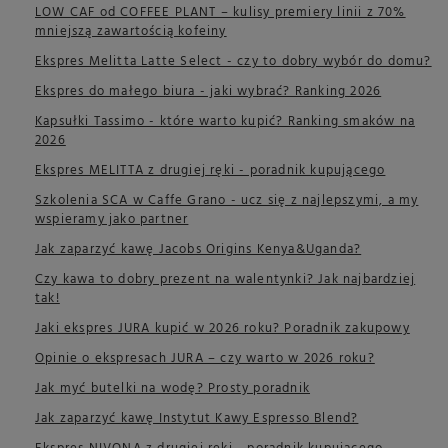
LOW CAF od COFFEE PLANT – kulisy premiery linii z 70%
mniejszą zawartością kofeiny
Ekspres Melitta Latte Select - czy to dobry wybór do domu?
Ekspres do małego biura - jaki wybrać? Ranking 2026
Kapsułki Tassimo - które warto kupić? Ranking smaków na
2026
Ekspres MELITTA z drugiej ręki - poradnik kupującego
Szkolenia SCA w Caffe Grano - ucz się z najlepszymi, a my
wspieramy jako partner
Jak zaparzyć kawę Jacobs Origins Kenya&Uganda?
Czy kawa to dobry prezent na walentynki? Jak najbardziej
tak!
Jaki ekspres JURA kupić w 2026 roku? Poradnik zakupowy
Opinie o ekspresach JURA – czy warto w 2026 roku?
Jak myć butelki na wodę? Prosty poradnik
Jak zaparzyć kawę Instytut Kawy Espresso Blend?