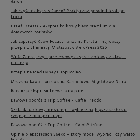
dzień
Jak czyścić ekspres Saeco? Praktyczny poradnik krok po
kroku
Graef Estessa - ekspres kolbowy klasy premium dla
domowych baristów
Jak zaparzyć Kawę Focusy Tanzania Karatu - najlepszy
przepis z Eliminacji Mistrzostw AeroPress 2025
Wilfa Zense, czyli przelewowy ekspres do kawy z klasą -
recenzja
Przepis na Iced Honey Cappuccino
Mrożona kawa - przepis na Karmelowo-Migdałowe Nitro
Recenzja ekspresu Loewe aura.pure
Kawowa podróż z Trip Coffee - Caffe Freddo
Szklanki do kawy mrożonej – wybierz najlepsze szkło do
swojego zimnego napoju
Kawowa podróż z Trip Coffee - Cà phê trứng
Opinie o ekspresach Saeco – który model wybrać i czy warto