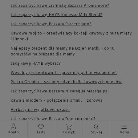
Jak zaparzyć kawę ziarnistą Bazzara Aromamore?
Jak zaparzyć kawę HAYB Konesso Milk Blend?
Jak zaparzyć kawę Bazzara Piacerepuro?
Kawowe mojito - orzeźwiający koktajl kawowy z nutą mięty
i limonki
Najlepszy prezent dla mamy na Dzień Matki. Top 10
pomysłów na prezent dla mamy
Jaką kawę HAYB wybrać?
Weselny prezentownik - prezenty pełne wspomnień
Pietro Grinder - szalony młynek dla kawowych geeków
Jak zaparzyć kawę Bazzara Nicaragua Matagalpa?
Kawa z miodem - połączenie smaku i zdrowia
Herbaty na wyjątkowe okazje
Jak zaparzyć kawę Bazzara Dodicigrancru?
Bubble Tea - od egzotycznej herbaty po światowy fenomen
Konto
Lista
Koszyk
Szukaj
Menu
Dekofeinizacja - co to takiego?