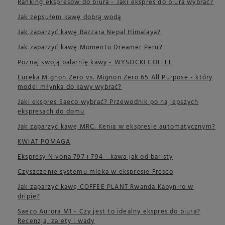
Ranking ekspresów do biura - Jaki ekspres do biura wybrać?
Jak zepsułem kawę dobrą wodą
Jak zaparzyć kawę Bazzara Nepal Himalaya?
Jak zaparzyć kawę Momento Dreamer Peru?
Poznaj swoją palarnię kawy - WYSOCKI COFFEE
Eureka Mignon Zero vs. Mignon Zero 65 All Purpose - który
model młynka do kawy wybrać?
Jaki ekspres Saeco wybrać? Przewodnik po najlepszych
ekspresach do domu
Jak zaparzyć kawę MRC. Kenia w ekspresie automatycznym?
KWIAT POMAGA
Ekspresy Nivona 797 i 794 - kawa jak od baristy
Czyszczenie systemu mleka w ekspresie Fresco
Jak zaparzyć kawę COFFEE PLANT Rwanda Kabyniro w
dripie?
Saeco Aurora M1 - Czy jest to idealny ekspres do biura?
Recenzja, zalety i wady