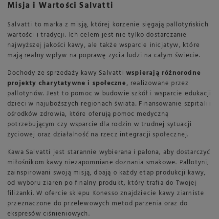
Misja i Wartości Salvatti
Salvatti to marka z misją, której korzenie sięgają pallotyńskich
wartości i tradycji. Ich celem jest nie tylko dostarczanie
najwyższej jakości kawy, ale także wsparcie inicjatyw, które
mają realny wpływ na poprawę życia ludzi na całym świecie.
Dochody ze sprzedaży kawy Salvatti
wspierają różnorodne
projekty charytatywne i społeczne
, realizowane przez
pallotynów. Jest to pomoc w budowie szkół i wsparcie edukacji
dzieci w najuboższych regionach świata. Finansowanie szpitali i
ośrodków zdrowia, które oferują pomoc medyczną
potrzebującym czy wsparcie dla rodzin w trudnej sytuacji
życiowej oraz działalność na rzecz integracji społecznej.
Kawa Salvatti jest starannie wybierana i palona, aby dostarczyć
miłośnikom kawy niezapomniane doznania smakowe. Pallotyni,
zainspirowani swoją misją, dbają o każdy etap produkcji kawy,
od wyboru ziaren po finalny produkt, który trafia do Twojej
filiżanki. W ofercie sklepu Konesso znajdziecie kawy ziarniste
przeznaczone do przelewowych metod parzenia oraz do
ekspresów ciśnieniowych.