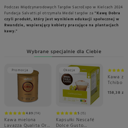
Podczas Międzynarodowych Targów SacroExpo w Kielcach 2024
Fundacja Salvatti.pl otrzymała Medal targów za
"Kawę Dobra
czyli produkt, który jest wynikiem edukacji społecznej w
Rwandzie, wspierający kobiety pracujące na plantacjach
kawy."
Wybrane specjalnie dla Ciebie
Promocja
Okazja
Kawa zia
Tchibo B
Espresso
158,38 zł
4.89
114
5
15
Kawa mielona
Kapsułki Nescafé
Lavazza Qualita Oro
Dolce Gusto