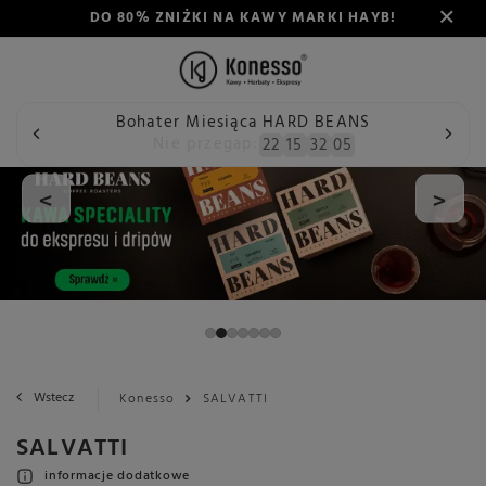
DO 80% ZNIŻKI NA KAWY MARKI HAYB!
Bohater Miesiąca HARD BEANS
Nie przegap:
22
15
32
04
<
>
Wstecz
Konesso
SALVATTI
SALVATTI
informacje dodatkowe