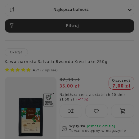
Zmień sortowanie
Najlepsza trafność
Filtruj
Okazja
Kawa ziarnista Salvatti Rwanda Kivu Lake 250g
4.71
7 opinie
42,00 zł
Oszczedź
35,00 zł
7,00 zł
Najniższa cena z ostatnich 30 dni:
31,50 zł
+11%
Wysyłka
jeszcze dzisiaj
Towar dostępny w magazynie