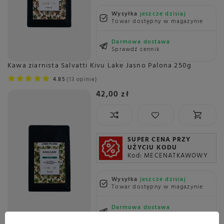
Wysyłka
jeszcze dzisiaj
Towar dostępny w magazynie
Darmowa dostawa
Sprawdź cennik
Kawa ziarnista Salvatti Kivu Lake Jasno Palona 250g
4.85
13 opinie
42,00 zł
SUPER CENA PRZY
UŻYCIU KODU
Kod: MECENATKAWOWY
Wysyłka
jeszcze dzisiaj
Towar dostępny w magazynie
Darmowa dostawa
Sprawdź cennik