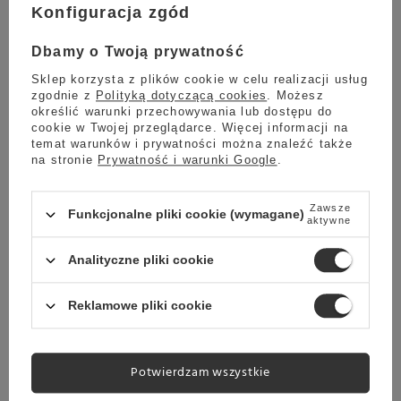
Kawa ziarnista Salvatti Kizi Rift 250g
Konfiguracja zgód
42,00 zł
Dbamy o Twoją prywatność
Sklep korzysta z plików cookie w celu realizacji usług
zgodnie z
Polityką dotyczącą cookies
. Możesz
określić warunki przechowywania lub dostępu do
SUPER CENA PRZY
cookie w Twojej przeglądarce. Więcej informacji na
UŻYCIU KODU
temat warunków i prywatności można znaleźć także
Kod: MECENATKAWOWY
na stronie
Prywatność i warunki Google
.
Wysyłka
jeszcze dzisiaj
Zawsze
Towar dostępny w magazynie
Funkcjonalne pliki cookie (wymagane)
aktywne
Darmowa dostawa
Analityczne pliki cookie
Sprawdź cennik
Kawa ziarnista Salvatti Muhazi 250g
Reklamowe pliki cookie
5.00
1 opinie
42,00 zł
Potwierdzam wszystkie