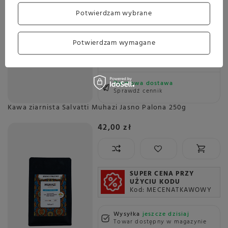
Potwierdzam wybrane
SUPER CENA PRZY
UŻYCIU KODU
Kod: MECENATKAWOWY
Potwierdzam wymagane
Wysyłka
jeszcze dzisiaj
Towar dostępny w magazynie
Darmowa dostawa
Sprawdź cennik
Kawa ziarnista Salvatti Muhazi Jasno Palona 250g
42,00 zł
SUPER CENA PRZY
UŻYCIU KODU
Kod: MECENATKAWOWY
Wysyłka
jeszcze dzisiaj
Towar dostępny w magazynie