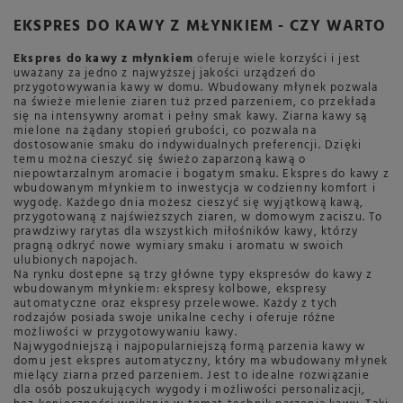
EKSPRES DO KAWY Z MŁYNKIEM - CZY WARTO
Ekspres do kawy z młynkiem
oferuje wiele korzyści i jest
uważany za jedno z najwyższej jakości urządzeń do
przygotowywania kawy w domu. Wbudowany młynek pozwala
na świeże mielenie ziaren tuż przed parzeniem, co przekłada
się na intensywny aromat i pełny smak kawy. Ziarna kawy są
mielone na żądany stopień grubości, co pozwala na
dostosowanie smaku do indywidualnych preferencji. Dzięki
temu można cieszyć się świeżo zaparzoną kawą o
niepowtarzalnym aromacie i bogatym smaku. Ekspres do kawy z
wbudowanym młynkiem to inwestycja w codzienny komfort i
wygodę. Każdego dnia możesz cieszyć się wyjątkową kawą,
przygotowaną z najświeższych ziaren, w domowym zaciszu. To
prawdziwy rarytas dla wszystkich miłośników kawy, którzy
pragną odkryć nowe wymiary smaku i aromatu w swoich
ulubionych napojach.
Na rynku dostepne są trzy główne typy ekspresów do kawy z
wbudowanym młynkiem: ekspresy kolbowe, ekspresy
automatyczne oraz ekspresy przelewowe. Każdy z tych
rodzajów posiada swoje unikalne cechy i oferuje różne
możliwości w przygotowywaniu kawy.
Najwygodniejszą i najpopularniejszą formą parzenia kawy w
domu jest ekspres automatyczny, który ma wbudowany młynek
mielący ziarna przed parzeniem. Jest to idealne rozwiązanie
dla osób poszukujących wygody i możliwości personalizacji,