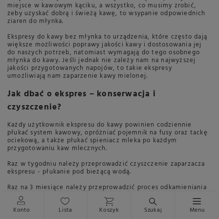
miejsce w kawowym kąciku, a wszystko, co musimy zrobić,
żeby uzyskać dobrą i świeżą kawę, to wsypanie odpowiednich
ziaren do młynka.
Ekspresy do kawy bez młynka to urządzenia, które często dają
większe możliwości poprawy jakości kawy i dostosowania jej
do naszych potrzeb, natomiast wymagają do tego osobnego
młynka do kawy. Jeśli jednak nie zależy nam na najwyższej
jakości przygotowanych napojów, to takie ekspresy
umożliwiają nam zaparzenie kawy mielonej.
Jak dbać o ekspres – konserwacja i
czyszczenie?
Każdy użytkownik ekspresu do kawy powinien codziennie
płukać system kawowy, opróżniać pojemnik na fusy oraz tackę
ociekową, a także płukać spieniacz mleka po każdym
przygotowaniu kaw mlecznych.
Raz w tygodniu należy przeprowadzić czyszczenie zaparzacza
ekspresu - płukanie pod bieżącą wodą.
Raz na 3 miesiące należy przeprowadzić proces odkamieniania
ekspresu, czyszczenie układu kawowego, a także czyszczenie
systemu mlecznego.
Konto
Lista
Koszyk
Szukaj
Menu