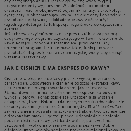
aby następnego dnia uzupełnić go świeżą wodą. Wyjmij i
oczyść elementy wyjmowane. W zależności od modelu
ekspresu może to obejmować pojemnik na fusy, sitko, kolbę,
dyszę pary, blok zaparzający. Wyjmij te elementy i dokładnie je
przepłucz ciepłą wodą i dokładnie osusz. Możesz użyć
łagodnego detergentu lub specjalnego środka do czyszczenia
ekspresu.
Jeśli chcesz oczyścić wnętrze ekspresu, zrób to za pomocą
dedykowanego programu czyszczącego w Twoim ekspresie do
kawy. Postępuj zgodnie z instrukcjami producenta, aby
uruchomić program. Jeśli nie masz takiej funkcji, możesz
przepłukać ekspres kilkoma cyklami czystej wody, aby usunąć
wszelkie resztki kawy.
JAKIE CIŚNIENIE MA EKSPRES DO KAWY?
Ciśnienie w ekspresie do kawy jest zazwyczaj mierzone w
barach (bar). Odpowiednie ciśnienie podczas ekstrakcji kawy
jest istotne dla przygotowania dobrej jakości espresso.
Standardowe i minimalne ciśnienie w ekspresie kolbowym
wynosi 9 barów, jednak dzisiejsze urządzenia są w stanie
osiągnąć większe ciśnienie. Dla lepszych rezultatów zaleca się
ekspresy automatyczne o ciśnieniu między 15 a 19 barów. Taki
zakres ciśnienia pozwala na szybką ekstrakcję, tworząc esencję
o doskonałym smaku i gęstej piance. Odpowiednie ciśnienie
podczas ekstrakcji kawy jest bardz ważne, ponieważ ma
bezpośredni wpływ na przepływ wody przez kawę. Dobre
ciśnienie umożliwia równomierne nasycenie mielonej kawy, co