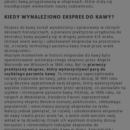
jakości kawą przygotowaną w ekspresach, które stały się
nieodłącznym elementem naszej codzienności.
KIEDY WYNALEZIONO EKSPRES DO KAWY?
Ekspres do kawy został wynaleziony i opracowany w różnych
okresach historycznych, a pierwsze praktyczne urządzenia do
ekstrakcji kawy pojawiły się w drugiej połowie XIX wieku.
Istnieje wiele wersji i udoskonaleń ekspresów na przestrzeni
lat, a rozwój technologii parzenia kawy trwał przez wiele
dziesięcioleci.
Ważnym momentem w historii ekspresów do kawy było
opatentowanie automatycznego ekspresu przez Angelo
Moriondo we Włoszech w 1884 roku. Był to
pierwszy
praktyczny ekspres, który wykorzystywał parę do
szybkiego parzenia kawy
. Ta innowacja zapoczątkowała
rozwój ekspresów do kawy, jakie znamy dzisiaj. W 1901 roku
Luigi Bezzera opatentował swój ekspres, który wykorzystywał
wysokie ciśnienie generowane przez sprężynę, co pozwalało na
szybkie i intensywne parzenie kawy. Później, w 1906 roku, na
targach w Mediolanie, Desiderio Pavoni zaprezentował
ulepszony ekspres Bezzera szerszej publiczności, zdobywając
popularność i umocniwszy pozycję ekspresów na rynku.
Należy jednak pamiętać, że rozwój i udoskonalanie ekspresów
do kawy trwało przez wiele lat, a wiele osób wniosło swój
wkład w tę dziedzinę. Dzięki ich wysiłkom możemy dzisiaj
korzystać z różnorodnych rodzajów ekspresów do
przygotowywania wspaniałej kawy w domu, kawiarniach i