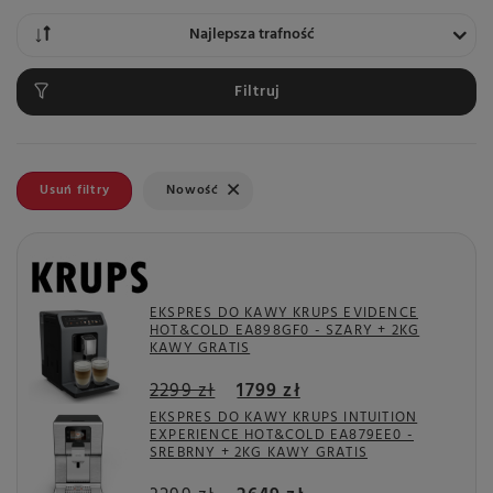
Zmień sortowanie
Najlepsza trafność
Filtruj
Usuń filtry
Usuń filtr
Nowość
EKSPRES DO KAWY KRUPS EVIDENCE
HOT&COLD EA898GF0 - SZARY + 2KG
KAWY GRATIS
2299 zł
1799 zł
EKSPRES DO KAWY KRUPS INTUITION
EXPERIENCE HOT&COLD EA879EE0 -
SREBRNY + 2KG KAWY GRATIS