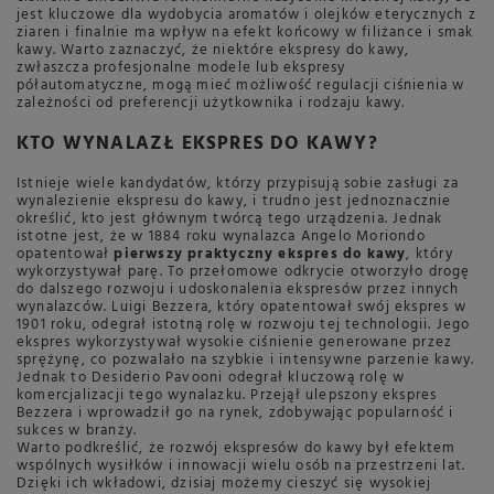
jest kluczowe dla wydobycia aromatów i olejków eterycznych z
ziaren i finalnie ma wpływ na efekt końcowy w filiżance i smak
kawy. Warto zaznaczyć, że niektóre ekspresy do kawy,
zwłaszcza profesjonalne modele lub ekspresy
półautomatyczne, mogą mieć możliwość regulacji ciśnienia w
zależności od preferencji użytkownika i rodzaju kawy.
KTO WYNALAZŁ EKSPRES DO KAWY?
Istnieje wiele kandydatów, którzy przypisują sobie zasługi za
wynalezienie ekspresu do kawy, i trudno jest jednoznacznie
określić, kto jest głównym twórcą tego urządzenia. Jednak
istotne jest, że w 1884 roku wynalazca Angelo Moriondo
opatentował
pierwszy praktyczny ekspres do kawy
, który
wykorzystywał parę. To przełomowe odkrycie otworzyło drogę
do dalszego rozwoju i udoskonalenia ekspresów przez innych
wynalazców. Luigi Bezzera, który opatentował swój ekspres w
1901 roku, odegrał istotną rolę w rozwoju tej technologii. Jego
ekspres wykorzystywał wysokie ciśnienie generowane przez
sprężynę, co pozwalało na szybkie i intensywne parzenie kawy.
Jednak to Desiderio Pavooni odegrał kluczową rolę w
komercjalizacji tego wynalazku. Przejął ulepszony ekspres
Bezzera i wprowadził go na rynek, zdobywając popularność i
sukces w branży.
Warto podkreślić, że rozwój ekspresów do kawy był efektem
wspólnych wysiłków i innowacji wielu osób na przestrzeni lat.
Dzięki ich wkładowi, dzisiaj możemy cieszyć się wysokiej