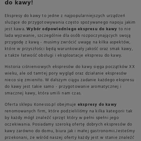
do kawy!
Ekspresy do kawy to jedne z najpopularniejszych urządzeń
służące do przygotowywania często spożywanego napoju jakim
jest kawa.
Wybór odpowiedniego ekspresu do kawy
to nie
lada wyzwanie, szczególnie dla osób rozpoczynających swoją
przygodę z kawą - musimy zwrócić uwagę na kilka aspektów,
które w przyszłości będą warunkowały jakość oraz smak kawy,
a także łatwość obsługi i eksploatacje ekspresu do kawy.
Historia ciśnieniowych ekspresów do kawy sięga początków XX
wieku, ale od tamtej pory wygląd oraz działanie ekspresów
nieco się zmieniło. W dalszym ciągu zadanie każdego ekspresu
do kawy jest takie samo - przygotowanie aromatycznej i
smacznej kawy, która umili nam czas.
Oferta sklepu Konesso.pl obejmuje
ekspresy do kawy
renomowanych firm, które podzieliliśmy na kilka kategorii tak
by każdy mógł znaleźć sprzęt który w pełni spełni jego
oczekiwania. Posiadamy szeroką ofertę dobrych ekspresów do
kawy zarówno do domu, biura jak i małej gastronomii.Jesteśmy
przekonani, że wśród naszej oferty każdy jest w stanie znaleźć