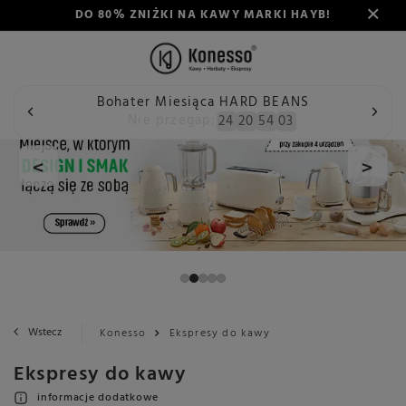
DO 80% ZNIŻKI NA KAWY MARKI HAYB!
Bohater Miesiąca HARD BEANS
Nie przegap:
24
20
54
02
<
>
Wstecz
Konesso
Ekspresy do kawy
Ekspresy do kawy
informacje dodatkowe