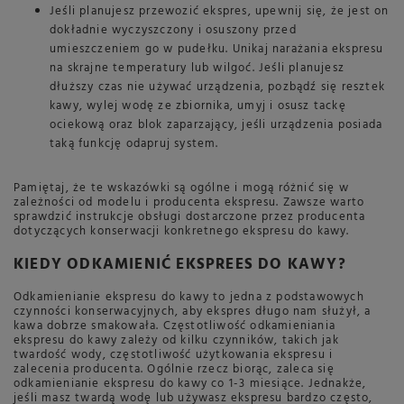
Jeśli planujesz przewozić ekspres, upewnij się, że jest on
dokładnie wyczyszczony i osuszony przed
umieszczeniem go w pudełku. Unikaj narażania ekspresu
na skrajne temperatury lub wilgoć. Jeśli planujesz
dłuższy czas nie używać urządzenia, pozbądź się resztek
kawy, wylej wodę ze zbiornika, umyj i osusz tackę
ociekową oraz blok zaparzający, jeśli urządzenia posiada
taką funkcję odapruj system.
Pamiętaj, że te wskazówki są ogólne i mogą różnić się w
zależności od modelu i producenta ekspresu. Zawsze warto
sprawdzić instrukcje obsługi dostarczone przez producenta
dotyczących konserwacji konkretnego ekspresu do kawy.
KIEDY ODKAMIENIĆ EKSPREES DO KAWY?
Odkamienianie ekspresu do kawy to jedna z podstawowych
czynności konserwacyjnych, aby ekspres długo nam służył, a
kawa dobrze smakowała. Częstotliwość odkamieniania
ekspresu do kawy zależy od kilku czynników, takich jak
twardość wody, częstotliwość użytkowania ekspresu i
zalecenia producenta. Ogólnie rzecz biorąc, zaleca się
odkamienianie ekspresu do kawy co 1-3 miesiące. Jednakże,
jeśli masz twardą wodę lub używasz ekspresu bardzo często,