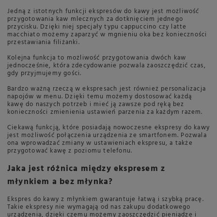
Jedną z istotnych funkcji ekspresów do kawy jest możliwość
przygotowania kaw mlecznych za dotknięciem jednego
przycisku. Dzięki niej specjały typu cappuccino czy latte
macchiato możemy zaparzyć w mgnieniu oka bez konieczności
przestawiania filiżanki.
Kolejna funkcja to możliwość przygotowania dwóch kaw
jednocześnie, która zdecydowanie pozwala zaoszczędzić czas,
gdy przyjmujemy gości.
Bardzo ważną rzeczą w ekspresach jest również personalizacja
napojów w menu. Dzięki temu możemy dostosować każdą
kawę do naszych potrzeb i mieć ją zawsze pod ręką bez
konieczności zmienienia ustawień parzenia za każdym razem.
Ciekawą funkcją, które posiadają nowoczesne ekspresy do kawy
jest możliwość połączenia urządzenia ze smartfonem. Pozwala
ona wprowadzać zmiany w ustawieniach ekspresu, a także
przygotować kawę z poziomu telefonu.
Jaka jest różnica między ekspresem z
młynkiem a bez młynka?
Ekspres do kawy z młynkiem gwarantuje łatwą i szybką pracę.
Takie ekspresy nie wymagają od nas zakupu dodatkowego
urządzenia, dzięki czemu możemy zaoszczędzić pieniądze i