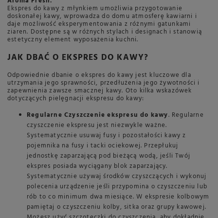
Aroma Fresh.
Ekspres do kawy z młynkiem umożliwia przygotowanie
doskonałej kawy, wprowadza do domu atmosferę kawiarni i
daje możliwość eksperymentowania z różnymi gatunkami
ziaren. Dostępne są w różnych stylach i designach i stanowią
estetyczny element wyposażenia kuchni.
JAK DBAĆ O EKSPRES DO KAWY?
Odpowiednie dbanie o ekspres do kawy jest kluczowe dla
utrzymania jego sprawności, przedłużenia jego żywotności i
zapewnienia zawsze smacznej kawy. Oto kilka wskazówek
dotyczących pielęgnacji ekspresu do kawy:
Regularne Czyszczenie ekspresu do kawy
. Regularne
czyszczenie ekspresu jest niezwykle ważne.
Systematycznie usuwaj fusy i pozostałości kawy z
pojemnika na fusy i tacki ociekowej. Przepłukuj
jednostkę zaparzającą pod bieżącą wodą, jeśli Twój
ekspres posiada wyciągany blok zaparzający.
Systematycznie używaj środków czyszczących i wykonuj
polecenia urządzenie jeśli przypomina o czyszczeniu lub
rób to co minimum dwa miesiące. W ekspresie kolbowym
pamiętaj o czyszczeniu kolby, sitka oraz grupy kawowej.
Możesz użyć szczoteczki do czyszczenia, aby dokładnie