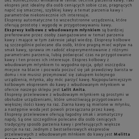
bez konieczności wnikania w temat technik parzenia kawy. Taki
ekspres jest idealny dla osób ceniących sobie czas, pragnących
napić się smacznej, szybkiej kawy a temat parzenia kawy i
parametrów niekoniecznie ich interesuje.
Ekspresy automatyczne to wszechstronne urządzenia, które
oferują prostotę i wygodę w przygotowywaniu kawy.
Ekspresy kolbowe z wbudowanym młynkiem
są bardziej
preferowane przez osoby zaangażowane w temat parzenia
kawy i mające w tym zakresie jakąś wiedzę. Ekspresy kolbowe
są szczególnie polecane dla osób, które pragną mieć wpływ na
smak kawy, sprawia im radość eksperymentowanie z różnymi
parametrami parzenia, lubią poświęcać czas na przygotowanie
kawy i ten proces ich interesuje. Ekspres kolbowy z
wbudowanym młynkiem to wygodna opcja, gdyż oszczędza
miejsce na blacie i pozwala poczuć się jak prawdziwy barista w
domu i nie musisz przejmować się zakupem kolejnego
urządzenia, młynka, aby móc parzyć kawę. Najpopularniejszym
kolbowym ekspresem do kawy z wbudowanym młynkiem w
ofercie naszego sklepu jest
Lelit Anita
.
Ekspresy przelewowe z wbudowaym mlynkiem są prostymi w
obsłudze urządzeniami, które umożliwiają przygotowanie
większej ilości kawy na raz. Ziarna kawy są mielone w młynku,
a następnie woda jest powoli przesączana przez kawę.
Ekspresy przelewowe oferują łagodny smak i aromatyczny
napój. Są one szczególnie polecane dla osób ceniących
tradycyjny sposób parzenia kawy i preferujących większe
porcje na raz. Jednym z bestsellerowych ekspresów
przelewowych z wbudowanym młnkiem do kawy jest
Melitta