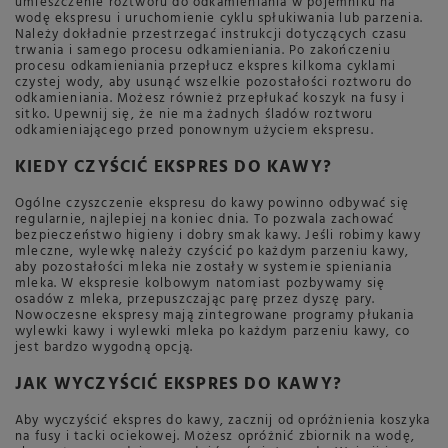
umieszczenie roztworu do odkamieniania w pojemniku na
wodę ekspresu i uruchomienie cyklu spłukiwania lub parzenia.
Należy dokładnie przestrzegać instrukcji dotyczących czasu
trwania i samego procesu odkamieniania. Po zakończeniu
procesu odkamieniania przepłucz ekspres kilkoma cyklami
czystej wody, aby usunąć wszelkie pozostałości roztworu do
odkamieniania. Możesz również przepłukać koszyk na fusy i
sitko. Upewnij się, że nie ma żadnych śladów roztworu
odkamieniającego przed ponownym użyciem ekspresu.
KIEDY CZYŚCIĆ EKSPRES DO KAWY?
Ogólne czyszczenie ekspresu do kawy powinno odbywać się
regularnie, najlepiej na koniec dnia. To pozwala zachować
bezpieczeństwo higieny i dobry smak kawy. Jeśli robimy kawy
mleczne, wylewkę należy czyścić po każdym parzeniu kawy,
aby pozostałości mleka nie zostały w systemie spieniania
mleka. W ekspresie kolbowym natomiast pozbywamy się
osadów z mleka, przepuszczając parę przez dyszę pary.
Nowoczesne ekspresy mają zintegrowane programy płukania
wylewki kawy i wylewki mleka po każdym parzeniu kawy, co
jest bardzo wygodną opcją.
JAK WYCZYŚCIĆ EKSPRES DO KAWY?
Aby wyczyścić ekspres do kawy, zacznij od opróżnienia koszyka
na fusy i tacki ociekowej. Możesz opróżnić zbiornik na wodę,