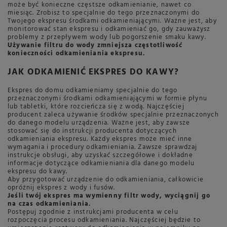
może być konieczne częstsze odkamienianie, nawet co
miesiąc. Zrobisz to specjalnie do tego przeznaczonymi do
Twojego ekspresu środkami odkamieniającymi. Ważne jest, aby
monitorować stan ekspresu i odkamieniać go, gdy zauważysz
problemy z przepływem wody lub pogorszenie smaku kawy.
Używanie filtru do wody zmniejsza częstotliwość
konieczności odkamieniania ekspresu.
JAK ODKAMIENIĆ EKSPRES DO KAWY?
Ekspres do domu odkamieniamy specjalnie do tego
przeznaczonymi środkami odkamieniającymi w formie płynu
lub tabletki, które rozcieńcza się z wodą. Najczęściej
producent zaleca używanie środków specjalnie przeznaczonych
do danego modelu urządzenia. Ważne jest, aby zawsze
stosować się do instrukcji producenta dotyczących
odkamieniania ekspresu. Każdy ekspres może mieć inne
wymagania i procedury odkamieniania. Zawsze sprawdzaj
instrukcje obsługi, aby uzyskać szczegółowe i dokładne
informacje dotyczące odkamieniania dla danego modelu
ekspresu do kawy.
Aby przygotować urządzenie do odkamieniania, całkowicie
opróżnij ekspres z wody i fusów.
Jeśli twój ekspres ma wymienny filtr wody, wyciągnij go
na czas odkamieniania.
Postępuj zgodnie z instrukcjami producenta w celu
rozpoczęcia procesu odkamieniania. Najczęściej będzie to