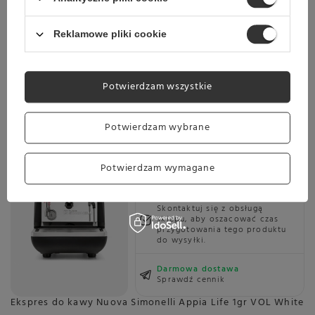
Planowana wysyłka
Skontaktuj się z obsługą
sklepu, aby oszacować czas
przygotowania tego produktu
Reklamowe pliki cookie
do wysyłki.
Darmowa dostawa
Sprawdź cennik
Potwierdzam wszystkie
Ekspres do kawy Nuova Simonelli Appia Life 1gr VOL Black
Potwierdzam wybrane
18 599,00 zł
Potwierdzam wymagane
Planowana wysyłka
Skontaktuj się z obsługą
sklepu, aby oszacować czas
przygotowania tego produktu
do wysyłki.
Darmowa dostawa
Sprawdź cennik
Ekspres do kawy Nuova Simonelli Appia Life 1gr VOL White