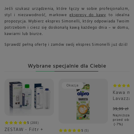
Jeśli szukasz urządzenia, które łączy w sobie profesjonalizm,
styl i niezawodność, markowe
ekspresy do kawy
to idealna
propozycja. Wybierz ekspres Simonelli, który odpowiada Twoim
potrzebom i ciesz się doskonałą kawą każdego dnia – w domu,
kawiarni lub biurze.
Sprawdź pełną ofertę i zamów swój ekspres Simonelli już dziś!
Wybrane specjalnie dla Ciebie
Okazja
Promoc
Kawa mi
Lavazza 
250g - p
39,99 zł
Najniższa c
przed obni
5
288
-7%
ZESTAW - Filtr +
5
5