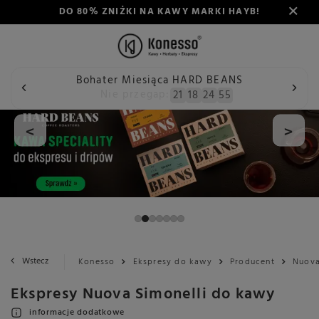
DO 80% ZNIŻKI NA KAWY MARKI HAYB!
Bohater Miesiąca HARD BEANS
Nie przegap:
21
18
24
54
<
>
Wstecz
Konesso
Ekspresy do kawy
Producent
Nuova
Ekspresy Nuova Simonelli do kawy
informacje dodatkowe