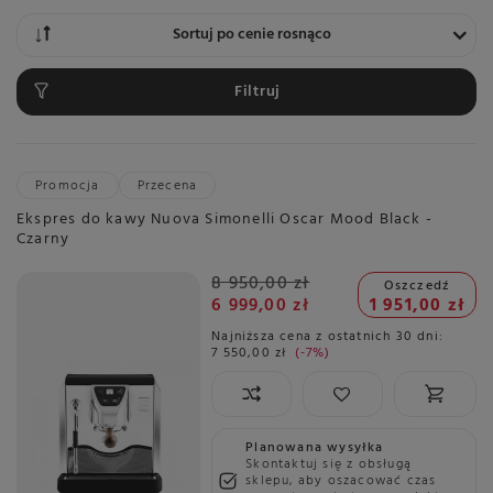
Zmień sortowanie
Sortuj po cenie rosnąco
Filtruj
Promocja
Przecena
Ekspres do kawy Nuova Simonelli Oscar Mood Black -
Czarny
8 950,00 zł
Oszczedź
6 999,00 zł
1 951,00 zł
Najniższa cena z ostatnich 30 dni:
7 550,00 zł
-7%
Planowana wysyłka
Skontaktuj się z obsługą
sklepu, aby oszacować czas