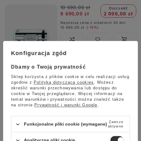
10 690,00 zł
Oszczedź
8 690,00 zł
2 000,00 zł
Najniższa cena z ostatnich 30 dni:
10 690,00 zł
-18%
Konfiguracja zgód
Planowana wysyłka
Skontaktuj się z obsługą
sklepu, aby oszacować czas
Dbamy o Twoją prywatność
przygotowania tego produktu
do wysyłki.
Sklep korzysta z plików cookie w celu realizacji usług
zgodnie z
Polityką dotyczącą cookies
. Możesz
Darmowa dostawa
określić warunki przechowywania lub dostępu do
Sprawdź cennik
cookie w Twojej przeglądarce. Więcej informacji na
temat warunków i prywatności można znaleźć także
Ekspres do kawy Nuova Simonelli Appia Life 1gr SEM Black
na stronie
Prywatność i warunki Google
.
15 299,00 zł
Zawsze
Funkcjonalne pliki cookie (wymagane)
aktywne
Analityczne pliki cookie