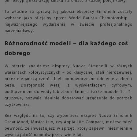
perfekcyjną ekstrakcję smaku i aromatu z każdej porcji kawy.
To właśnie za sprawą tej jakości ekspresy Simonelli zostały
wybrane jako oficjalny sprzęt World Barista Championship –
najważniejszego wydarzenia w świecie profesjonalnego
parzenia kawy.
Różnorodność modeli – dla każdego coś
dobrego
W ofercie znajdziesz ekspresy Nuova Simonelli w różnych
wariantach kolorystycznych – od klasycznej stali nierdzewnej,
przez elegancką czerń i biel, po nowoczesne odcienie zieleni i
beżu. Dostępność wersji z wyświetlaczem cyfrowym,
podłączeniem do wody lub zbiornikiem, a także modele 1- i 2-
grupowe, pozwala idealnie dopasować urządzenie do potrzeb
użytkownika.
Bez względu na to, czy wybierzesz ekspres Nuova Simonelli
Oscar Mood, Musica Lux, czy Appia Life Compact, możesz mieć
pewność, że inwestujesz w sprzęt, który zapewni niezmiennie
wysoką jakość napojów przez wiele lat.