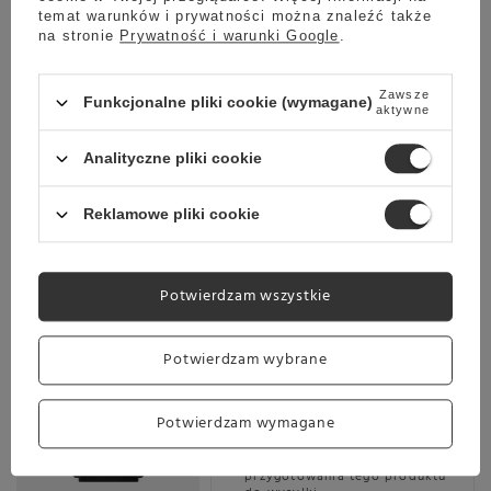
Planowana wysyłka
temat warunków i prywatności można znaleźć także
Skontaktuj się z obsługą
na stronie
Prywatność i warunki Google
.
sklepu, aby oszacować czas
przygotowania tego produktu
do wysyłki.
Zawsze
Funkcjonalne pliki cookie (wymagane)
aktywne
Darmowa dostawa
Sprawdź cennik
Analityczne pliki cookie
Promocja
Reklamowe pliki cookie
Ekspres do kawy Coffee Format Demy
16 299,00 zł
Oszczedź
13 599,00 zł
2 700,00 zł
Potwierdzam wszystkie
Najniższa cena z ostatnich 30 dni:
15 490,00 zł
-12%
Potwierdzam wybrane
Potwierdzam wymagane
Planowana wysyłka
Skontaktuj się z obsługą
sklepu, aby oszacować czas
przygotowania tego produktu