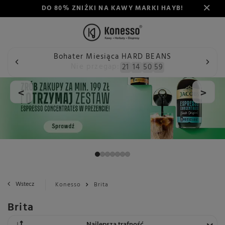
DO 80% ZNIŻKI NA KAWY MARKI HAYB!
Bohater Miesiąca HARD BEANS
Nie przegap:
21
14
50
59
<
>
Wstecz
Konesso
Brita
Brita
Zmień sortowanie
Najlepsza trafność