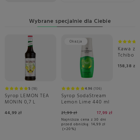
Wybrane specjalnie dla Ciebie
Okazja
Kawa zia
Tchibo B
Espresso
158,38 zł
5
18
4.96
106
Syrop LEMON TEA
Syrop SodaStream
MONIN 0,7 L
Lemon Lime 440 ml
44,99 zł
21,99 zł
17,99 zł
Najniższa cena z 30 dni
przed obniżką:
14,99 zł
+20%