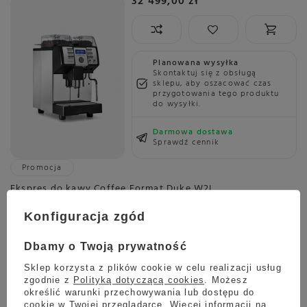
32 499,00 zł
Planowana wysyłka
Skontaktuj się z obsługą
sklepu, aby oszacować czas
przygotowania tego produktu
do wysyłki.
Darmowa dostawa
Sprawdź cennik
Promocja
Ekspres do kawy Coffee Format Duke W2L
12 150,00 zł
Konfiguracja zgód
Oszczedź
10 799,00 zł
1 351,00 zł
Dbamy o Twoją prywatność
Najniższa cena z ostatnich 30 dni:
10 990,00 zł
-1%
Sklep korzysta z plików cookie w celu realizacji usług
zgodnie z
Polityką dotyczącą cookies
. Możesz
określić warunki przechowywania lub dostępu do
cookie w Twojej przeglądarce. Więcej informacji na