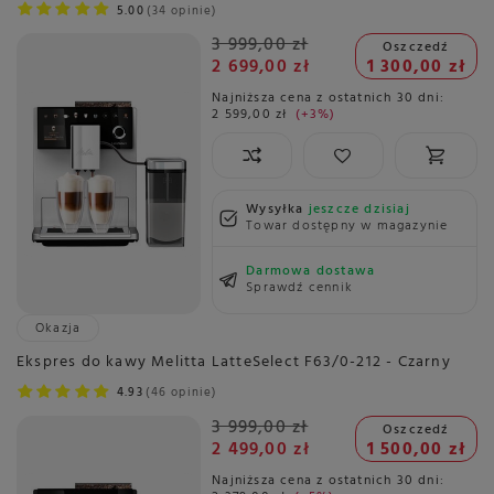
5.00
34 opinie
3 999,00 zł
Oszczedź
2 699,00 zł
1 300,00 zł
Najniższa cena z ostatnich 30 dni:
2 599,00 zł
+3%
Wysyłka
jeszcze dzisiaj
Towar dostępny w magazynie
Darmowa dostawa
Sprawdź cennik
Okazja
Ekspres do kawy Melitta LatteSelect F63/0-212 - Czarny
4.93
46 opinie
3 999,00 zł
Oszczedź
2 499,00 zł
1 500,00 zł
Najniższa cena z ostatnich 30 dni: