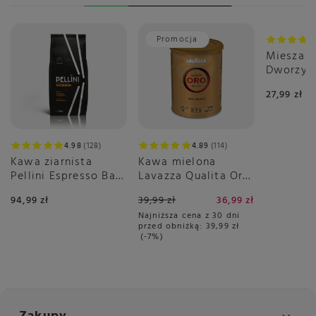
Promocja
Mieszank
Dworzys
Dnia 50g
27,99 zł
4.89
114
4.98
128
Kawa mielona
Kawa ziarnista
Lavazza Qualita Oro
Pellini Espresso Bar
250g - puszka
Cremoso no.9 1kg
39,99 zł
36,99 zł
94,99 zł
Najniższa cena z 30 dni
przed obniżką:
39,99 zł
-7%