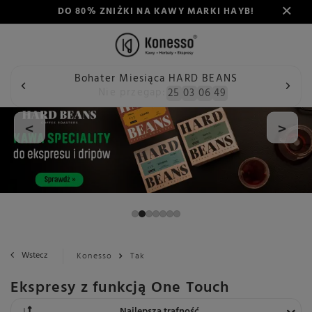
DO 80% ZNIŻKI NA KAWY MARKI HAYB!
Bohater Miesiąca HARD BEANS
Nie przegap:
25
03
06
48
<
>
Wstecz
Konesso
Tak
Ekspresy z funkcją One Touch
Zmień sortowanie
Najlepsza trafność