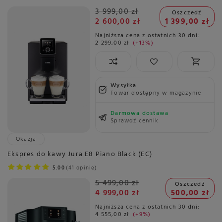
3 999,00 zł
Oszczedź
2 600,00 zł
1 399,00 zł
Najniższa cena z ostatnich 30 dni:
2 299,00 zł
+13%
Wysyłka
Towar dostępny w magazynie
Darmowa dostawa
Sprawdź cennik
Okazja
Ekspres do kawy Jura E8 Piano Black (EC)
5.00
41 opinie
5 499,00 zł
Oszczedź
4 999,00 zł
500,00 zł
Najniższa cena z ostatnich 30 dni:
4 555,00 zł
+9%