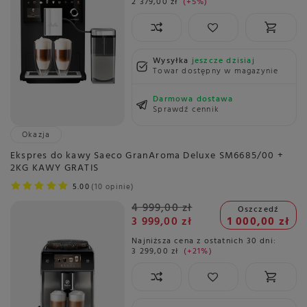
2 379,00 zł
+5%
Wysyłka
jeszcze dzisiaj
Towar dostępny w magazynie
Darmowa dostawa
Sprawdź cennik
Okazja
Ekspres do kawy Saeco GranAroma Deluxe SM6685/00 +
2KG KAWY GRATIS
5.00
10 opinie
4 999,00 zł
Oszczedź
3 999,00 zł
1 000,00 zł
Najniższa cena z ostatnich 30 dni:
3 299,00 zł
+21%