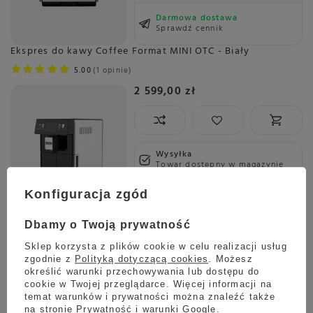
Darmowa dostawa
Sprawdź cennik
Ekspres do kawy Coffee Format MINI OTC - Biały
5.00
1 opinie
2 599,00 zł
Wysyłka
Towar dostępny w magazynie
Darmowa dostawa
Konfiguracja zgód
Sprawdź cennik
Dbamy o Twoją prywatność
ZESTAW - Ekspres do kawy Jura C3 Piano Black (EA) +
spieniacz mleka JURA Hot&Cold
Sklep korzysta z plików cookie w celu realizacji usług
zgodnie z
Polityką dotyczącą cookies
. Możesz
5.00
2 opinie
określić warunki przechowywania lub dostępu do
2 999,00 zł
cookie w Twojej przeglądarce. Więcej informacji na
temat warunków i prywatności można znaleźć także
na stronie
Prywatność i warunki Google
.