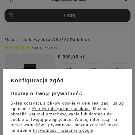
Filtruj
Ekspres do kawy Jura W8 (EA) Dark Inox
5.00
2 opinie
8 999,00 zł
Konfiguracja zgód
Wysyłka
Towar dostępny w magazynie
Dbamy o Twoją prywatność
Darmowa dostawa
Sklep korzysta z plików cookie w celu realizacji usług
Sprawdź cennik
zgodnie z
Polityką dotyczącą cookies
. Możesz
określić warunki przechowywania lub dostępu do
Ekspres do kawy JURA W4 Dark Inox (EA)
cookie w Twojej przeglądarce. Więcej informacji na
5.00
2 opinie
temat warunków i prywatności można znaleźć także
na stronie
Prywatność i warunki Google
.
6 599,00 zł