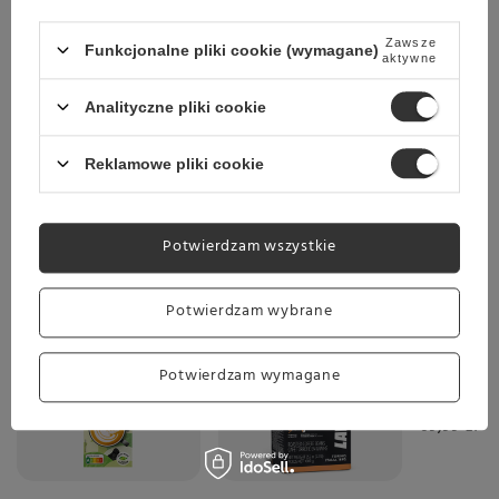
Zawsze
Funkcjonalne pliki cookie (wymagane)
aktywne
Wysyłka
Analityczne pliki cookie
Towar dostępny w magazynie
Darmowa dostawa
Reklamowe pliki cookie
Sprawdź cennik
Potwierdzam wszystkie
Wybrane specjalnie dla Ciebie
Potwierdzam wybrane
Okazja
Promocja
Kawa zia
Potwierdzam wymagane
Lucaffe
Lucia 1k
69,99 zł