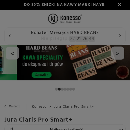
DO 80% ZNIŻKI NA KAWY MARKI HAYB!
Bohater Miesiąca HARD BEANS
Nie przegap:
22
21
26
43
<
>
Wstecz
Konesso
Jura Claris Pro Smart+
Jura Claris Pro Smart+
Zmień sortowanie
Najlepsza trafność