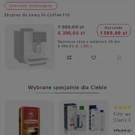
Chwilowo niedostępny
Ekspres do kawy Dr.Coffee F10
7 989,00 zł
Oszczedź
6 390,00 zł
1 599,00 zł
Najniższa cena z ostatnich 30 dni:
6 999,00 zł
-8%
Wybrane specjalnie dla Ciebie
Promoc
Filtr wo
Claris P
PLUS
179,99 zł