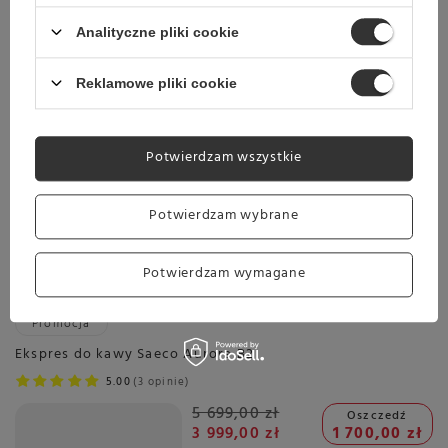
Sprawdź cennik
Analityczne pliki cookie
Ekspres do kawy WMF 950 S
10 499,00 zł
Reklamowe pliki cookie
Potwierdzam wszystkie
Planowana wysyłka
Skontaktuj się z obsługą
sklepu, aby oszacować czas
Potwierdzam wybrane
przygotowania tego produktu
do wysyłki.
Darmowa dostawa
Potwierdzam wymagane
Sprawdź cennik
Promocja
Ekspres do kawy Saeco Aurora B2
5.00
3 opinie
5 699,00 zł
Oszczedź
3 999,00 zł
1 700,00 zł