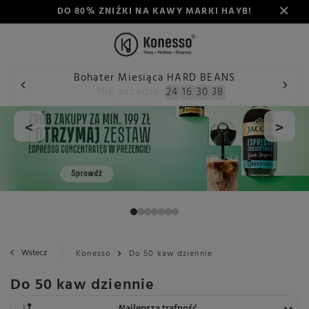
DO 80% ZNIŻKI NA KAWY MARKI HAYB!
Bohater Miesiąca HARD BEANS
Nie przegap:
24
16
30
38
<
>
Wstecz
Konesso
Do 50 kaw dziennie
Do 50 kaw dziennie
Zmień sortowanie
Najlepsza trafność