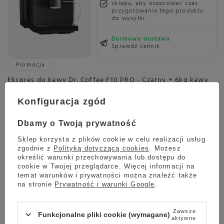
sklepu, aby oszacować czas
przygotowania tego produktu
do wysyłki.
Darmowa dostawa
Sprawdź cennik
Promocja
Ekspres do kawy Dr. Coffee F10 PRO - Czarny + 6kg kawy
GRATIS
Konfiguracja zgód
5.00
1 opinie
6 990,00 zł
Oszczedź
Dbamy o Twoją prywatność
6 490,00 zł
500,00 zł
Sklep korzysta z plików cookie w celu realizacji usług
Najniższa cena z ostatnich 30 dni:
zgodnie z
Polityką dotyczącą cookies
. Możesz
6 990,00 zł
-7%
określić warunki przechowywania lub dostępu do
cookie w Twojej przeglądarce. Więcej informacji na
temat warunków i prywatności można znaleźć także
na stronie
Prywatność i warunki Google
.
Wysyłka
Towar dostępny w magazynie
Zawsze
Funkcjonalne pliki cookie (wymagane)
aktywne
Darmowa dostawa