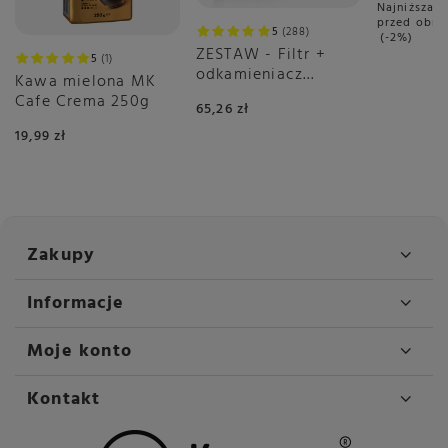
Najniższa c
przed obni
5
288
-2%
ZESTAW - Filtr +
5
1
odkamieniacz
Kawa mielona MK
DeLonghi
Cafe Crema 250g
65,26 zł
19,99 zł
Zakupy
Informacje
Moje konto
Kontakt