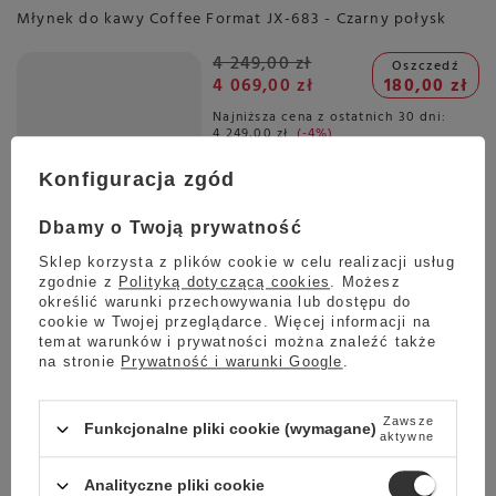
Młynek do kawy Coffee Format JX-683 - Czarny połysk
4 249,00 zł
Oszczedź
4 069,00 zł
180,00 zł
Najniższa cena z ostatnich 30 dni:
4 249,00 zł
-4%
Konfiguracja zgód
Planowana wysyłka
Dbamy o Twoją prywatność
Skontaktuj się z obsługą
sklepu, aby oszacować czas
Sklep korzysta z plików cookie w celu realizacji usług
przygotowania tego produktu
zgodnie z
Polityką dotyczącą cookies
. Możesz
do wysyłki.
określić warunki przechowywania lub dostępu do
cookie w Twojej przeglądarce. Więcej informacji na
Darmowa dostawa
temat warunków i prywatności można znaleźć także
Sprawdź cennik
na stronie
Prywatność i warunki Google
.
Ekspres do kawy Bartscher KV2 Premium
Zawsze
Funkcjonalne pliki cookie (wymagane)
22 999,00 zł
aktywne
Analityczne pliki cookie