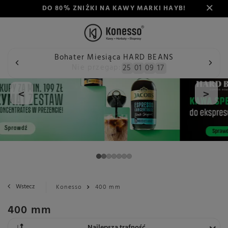
DO 80% ZNIŻKI NA KAWY MARKI HAYB!
Bohater Miesiąca HARD BEANS
Nie przegap:
25
01
09
17
<
>
Wstecz
Konesso
400 mm
400 mm
Zmień sortowanie
Najlepsza trafność