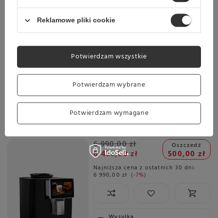
Planowana wysyłka
Reklamowe pliki cookie
Skontaktuj się z obsługą
sklepu, aby oszacować czas
przygotowania tego produktu
do wysyłki.
Potwierdzam wszystkie
Darmowa dostawa
Sprawdź cennik
Potwierdzam wybrane
Promocja
Ekspres do kawy Dr. Coffee F10 PRO - Czarny + 6kg kawy
Potwierdzam wymagane
GRATIS
5.00
1 opinie
6 990,00 zł
Oszczedź
6 490,00 zł
500,00 zł
Najniższa cena z ostatnich 30 dni:
6 990,00 zł
-7%
Wysyłka