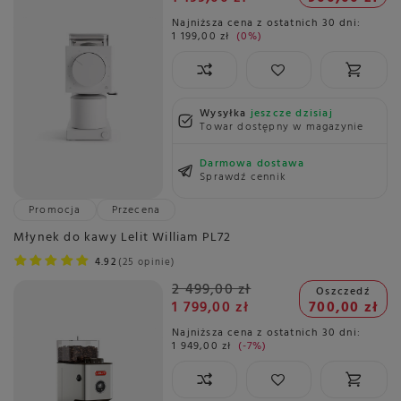
Najniższa cena z ostatnich 30 dni:
1 199,00 zł
0%
Wysyłka
jeszcze dzisiaj
Towar dostępny w magazynie
Darmowa dostawa
Sprawdź cennik
Promocja
Przecena
Młynek do kawy Lelit William PL72
4.92
25 opinie
2 499,00 zł
Oszczedź
1 799,00 zł
700,00 zł
Najniższa cena z ostatnich 30 dni:
1 949,00 zł
-7%