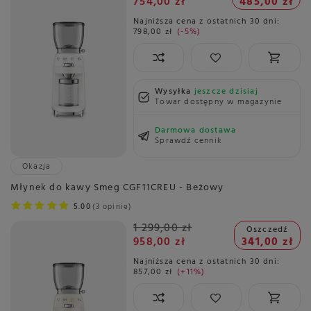
754,00 zł
485,00 zł
Najniższa cena z ostatnich 30 dni:
798,00 zł
-5%
Wysyłka
jeszcze dzisiaj
Towar dostępny w magazynie
Darmowa dostawa
Sprawdź cennik
Okazja
Młynek do kawy Smeg CGF11CREU - Beżowy
5.00
3 opinie
1 299,00 zł
Oszczedź
958,00 zł
341,00 zł
Najniższa cena z ostatnich 30 dni:
857,00 zł
+11%