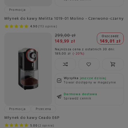
Promocja
Młynek do kawy Melitta 1019-01 Molino - Czerwono-czarny
4.90
113 opinie
299,00 zł
Oszczedź
149,99 zł
149,01 zł
Najniższa cena z ostatnich 30 dni:
189,00 zł
-20%
Wysyłka
jeszcze dzisiaj
Towar dostępny w magazynie
Darmowa dostawa
Sprawdź cennik
Promocja
Przecena
Młynek do kawy Ceado E6P
5.00
2 opinie