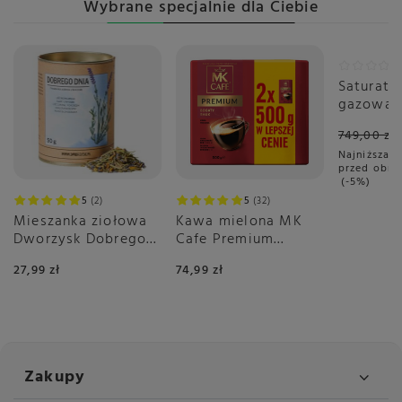
Wybrane specjalnie dla Ciebie
Promoc
Saturato
gazowan
Smeg SK
749,00 zł
Biały Ma
Najniższa c
przed obni
-5%
5
2
5
32
Mieszanka ziołowa
Kawa mielona MK
Dworzysk Dobrego
Cafe Premium
Dnia 50g
2x500g
27,99 zł
74,99 zł
Zakupy