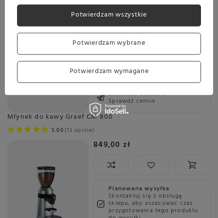
669,00 zł
330,00 zł
Potwierdzam wszystkie
Najniższa cena z ostatnich 30 dni:
797,00 zł
-16%
Potwierdzam wybrane
Wysyłka
jeszcze dzisiaj
Potwierdzam wymagane
Towar dostępny w magazynie
Darmowa dostawa
Sprawdź cennik
Młynek do kawy Graef CM 800
5.00
13 opinie
849,00 zł
Planowana wysyłka
Skontaktuj się z obsługą
sklepu, aby oszacować czas
przygotowania tego produktu