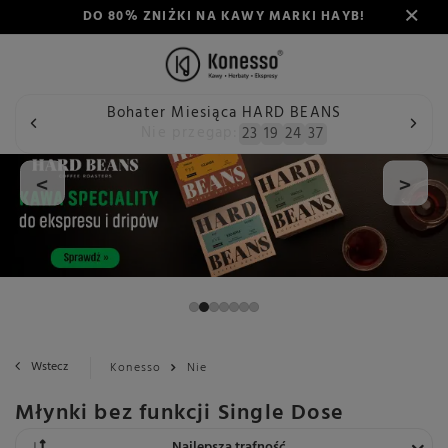
DO 80% ZNIŻKI NA KAWY MARKI HAYB!
Bohater Miesiąca HARD BEANS
Nie przegap:
23
19
24
36
<
>
Wstecz
Konesso
Nie
Młynki bez funkcji Single Dose
Zmień sortowanie
Najlepsza trafność