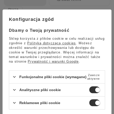
Okazja
Młynek do kawy Smeg CGF11PGEU - Pastelowa zieleń
Konfiguracja zgód
1 299,00 zł
Oszczedź
Dbamy o Twoją prywatność
994,00 zł
305,00 zł
Sklep korzysta z plików cookie w celu realizacji usług
Najniższa cena z ostatnich 30 dni:
958,00 zł
+3%
zgodnie z
Polityką dotyczącą cookies
. Możesz
określić warunki przechowywania lub dostępu do
cookie w Twojej przeglądarce. Więcej informacji na
temat warunków i prywatności można znaleźć także
na stronie
Prywatność i warunki Google
.
Wysyłka
jeszcze dzisiaj
Towar dostępny w magazynie
Zawsze
Funkcjonalne pliki cookie (wymagane)
Darmowa dostawa
aktywne
Sprawdź cennik
Analityczne pliki cookie
Promocja
Młynek do kawy Smeg CGF03RDEU - Czerwony
Reklamowe pliki cookie
999,00 zł
Oszczedź