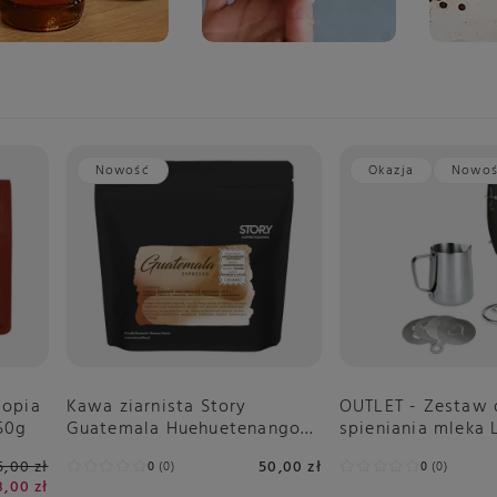
Nowość
Okazja
Nowo
iopia
Kawa ziarnista Story
OUTLET - Zestaw 
250g
Guatemala Huehuetenango
spieniania mleka 
Espresso 250g
LT7092
5,00 zł
50,00 zł
0
0
0
0
8,00 zł