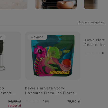
Zobacz wszystko
ść
Nowość
Nowość
Kawa ziarni
Roaster Ken
Myta 250g
0
0
do
Kawa ziarnista Story
Lamart
Honduras Finca Las Flores
250g
64,99 zł
79,00 zł
0
0
39,00 zł