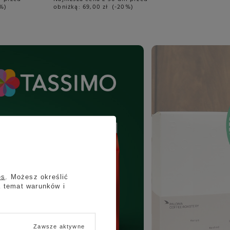
0%
obniżką:
69,00 zł
-20%
es
. Możesz określić
a temat warunków i
Zawsze aktywne