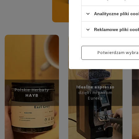
Analityczne pliki coo
Reklamowe pliki coo
Potwierdzam wybra
Idealne espresso
Polskie Herbaty
dzięki młynkom
HAYB
Eureka