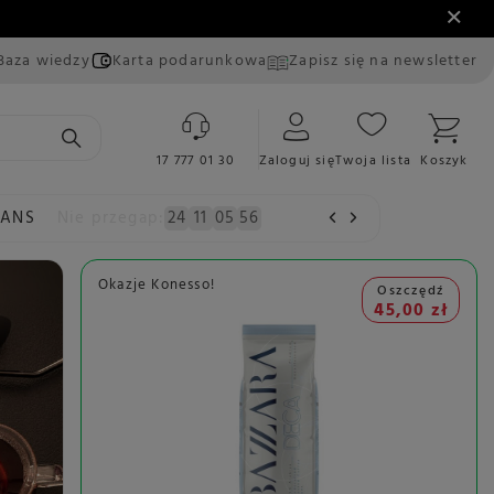
Baza wiedzy
Karta podarunkowa
Zapisz się na newsletter
17 777 01 30
Zaloguj się
Twoja lista
Koszyk
EANS
Nie przegap:
24
11
05
54
Okazje Konesso!
Oszczędź
45,00 zł
Po
1