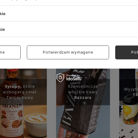
kie
kie
ne
Potwierdzam wymagane
Po
Syropy,
które
Rzemieślnicze
Wyjąt
wzbogacą smak
włoskie kawy
TR
Twojej kawy
Bazzara