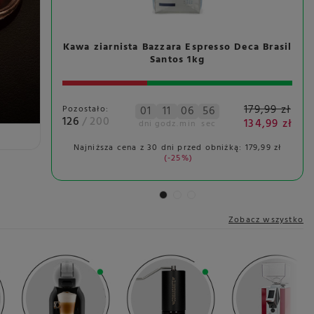
Kawa ziarnista Bazzara Espresso Deca Brasil
Santos 1kg
179,99 zł
Pozostało:
01
11
06
54
126
/
200
134,99 zł
dni
godz.
min
sec
Najniższa cena z 30 dni przed obniżką:
179,99 zł
-25%
Zobacz wszystko