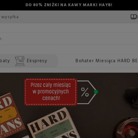
DO 80% ZNIŻKI NA KAWY MARKI HAYB!
 wysyłka
baty
Ekspresy
Bohater Miesiąca HARD B