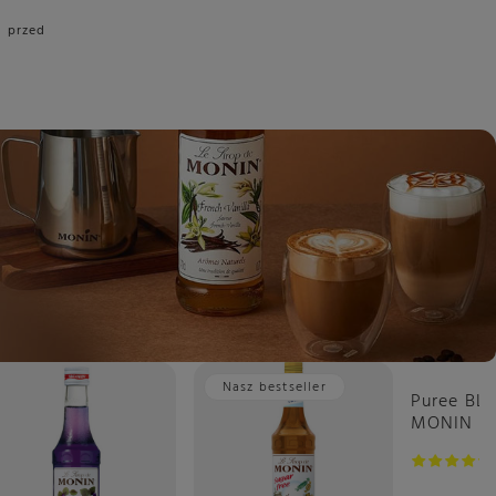
i przed
Nasz bestseller
Puree B
MONIN - 
porzeczka