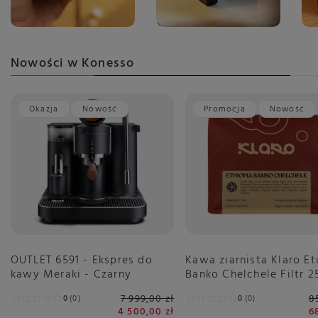
Nowości w Konesso
Okazja
Nowość
Promocja
Nowość
OUTLET 6591 - Ekspres do
Kawa ziarnista Klaro Et
kawy Meraki - Czarny
Banko Chelchele Filtr 
7 999,00 zł
8
0
0
0
0
4 500,00 zł
6