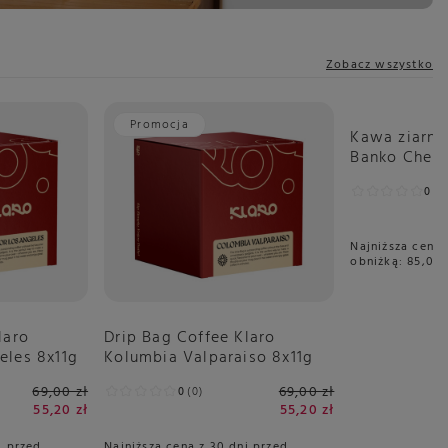
Zobacz wszystko
Promocja
Promocja
Kawa ziarnis
Banko Chelch
0
0
Najniższa cena 
obniżką:
85,00 
laro
Drip Bag Coffee Klaro
eles 8x11g
Kolumbia Valparaiso 8x11g
69,00 zł
69,00 zł
0
0
55,20 zł
55,20 zł
i przed
Najniższa cena z 30 dni przed