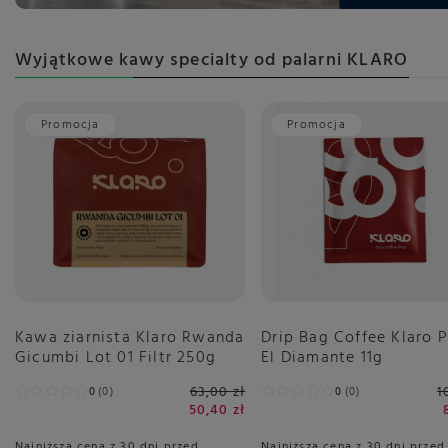
Wyjątkowe kawy specialty od palarni KLARO
Promocja
Promocja
Kawa ziarnista Klaro Rwanda
Drip Bag Coffee Klaro 
Gicumbi Lot 01 Filtr 250g
El Diamante 11g
63,00 zł
1
0
0
0
0
50,40 zł
Najniższa cena z 30 dni przed
Najniższa cena z 30 dni przed