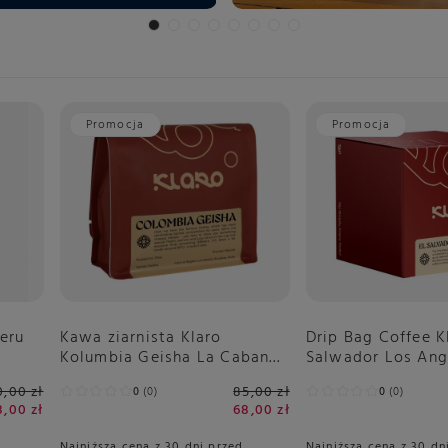
Promocja
Promocja
Peru
Kawa ziarnista Klaro
Drip Bag Coffee K
Kolumbia Geisha La ​​Cabana
Salwador Los Ang
Filtr 200g
0,00 zł
85,00 zł
0
0
0
0
8,00 zł
68,00 zł
Najniższa cena z 30 dni przed
Najniższa cena z 30 dn