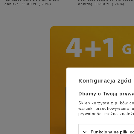
obniżką:
63,00 zł
-20%
obniżką:
10,00 zł
-20%
Konfiguracja zgód
Dbamy o Twoją pryw
Sklep korzysta z plików co
warunki przechowywania lu
prywatności można znaleź
Funkcjonalne pliki 