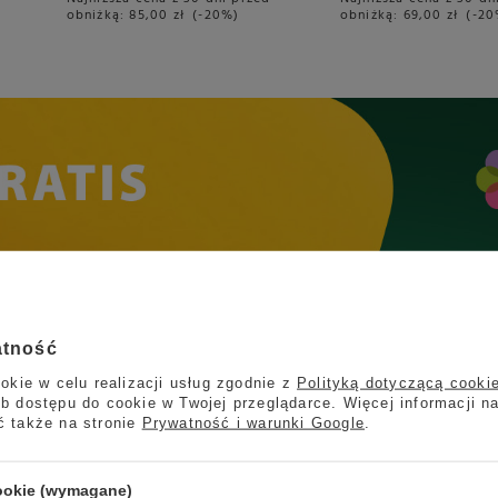
obniżką:
85,00 zł
-20%
obniżką:
69,00 zł
-2
atność
okie w celu realizacji usług zgodnie z
Polityką dotyczącą cooki
b dostępu do cookie w Twojej przeglądarce. Więcej informacji n
ć także na stronie
Prywatność i warunki Google
.
cookie (wymagane)