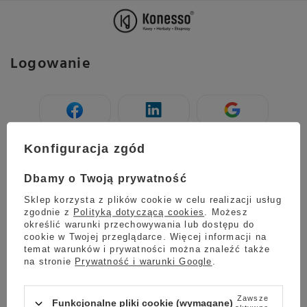
Logowanie
Konfiguracja zgód
LUB
Dbamy o Twoją prywatność
Sklep korzysta z plików cookie w celu realizacji usług
zgodnie z
Polityką dotyczącą cookies
. Możesz
Login / Nr karty stałego klienta / E-mail
określić warunki przechowywania lub dostępu do
cookie w Twojej przeglądarce. Więcej informacji na
temat warunków i prywatności można znaleźć także
Hasło / Pin karty stałego klienta
na stronie
Prywatność i warunki Google
.
Zaloguj się
Zawsze
Funkcjonalne pliki cookie (wymagane)