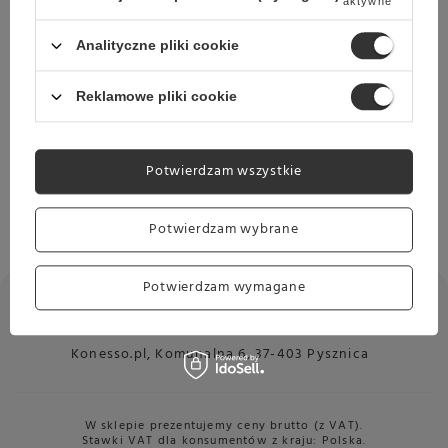
aktywne
Nie pamiętam loginu lub hasła
Analityczne pliki cookie
Rejestracja
Reklamowe pliki cookie
Jeżeli wcześniej nie założyłeś konta w naszym sklepie,
zostaniesz poproszony o podanie swoich danych i adresu
dostawy.
Potwierdzam wszystkie
Załóż nowe konto
Potwierdzam wybrane
Potwierdzam wymagane
17 777 01 30
poniedziałek - piątek: 8:00 - 18:00
sklep@konesso.pl
Konesso.pl
,
Komunalna 6
,
37-403
Pysznica
W sklepie prezentujemy ceny brutto (z VAT).
Stawki VAT dla konsumentów z kraju:
Polska
.