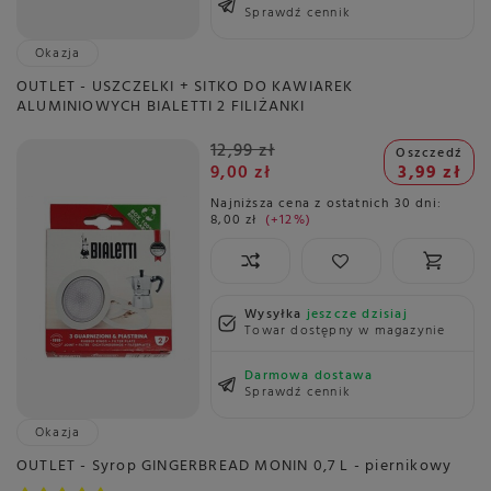
Sprawdź cennik
Okazja
OUTLET - USZCZELKI + SITKO DO KAWIAREK
ALUMINIOWYCH BIALETTI 2 FILIŻANKI
12,99 zł
Oszczedź
9,00 zł
3,99 zł
Najniższa cena z ostatnich 30 dni:
8,00 zł
+12%
Wysyłka
jeszcze dzisiaj
Towar dostępny w magazynie
Darmowa dostawa
Sprawdź cennik
Okazja
OUTLET - Syrop GINGERBREAD MONIN 0,7 L - piernikowy