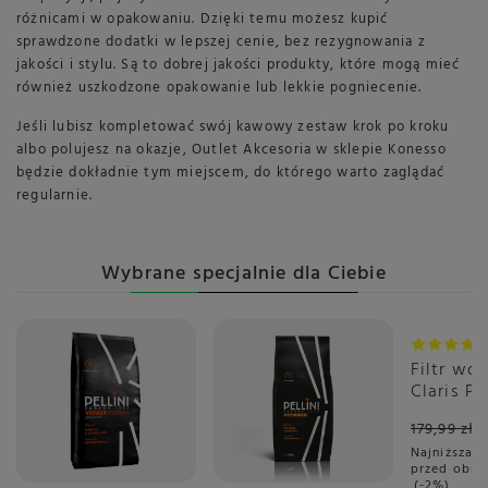
różnicami w opakowaniu. Dzięki temu możesz kupić
sprawdzone dodatki w lepszej cenie, bez rezygnowania z
jakości i stylu. Są to dobrej jakości produkty, które mogą mieć
również uszkodzone opakowanie lub lekkie pogniecenie.
Jeśli lubisz kompletować swój kawowy zestaw krok po kroku
albo polujesz na okazje, Outlet Akcesoria w sklepie Konesso
będzie dokładnie tym miejscem, do którego warto zaglądać
regularnie.
Wybrane specjalnie dla Ciebie
Promoc
Filtr wo
Claris P
PLUS
179,99 zł
Najniższa c
przed obni
-2%