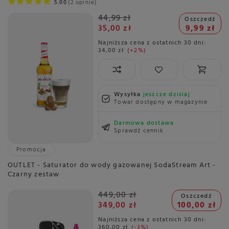
5.00
2 opinie
44,99 zł
Oszczedź
35,00 zł
9,99 zł
Najniższa cena z ostatnich 30 dni:
34,00 zł
+2%
Wysyłka
jeszcze dzisiaj
Towar dostępny w magazynie
Darmowa dostawa
Sprawdź cennik
Promocja
OUTLET - Saturator do wody gazowanej SodaStream Art -
Czarny zestaw
449,00 zł
Oszczedź
349,00 zł
100,00 zł
Najniższa cena z ostatnich 30 dni:
360,00 zł
-3%