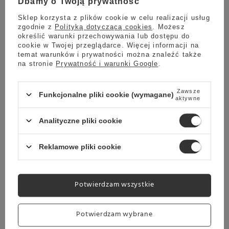
Dbamy o Twoją prywatność
Wysyłka
jeszcze dzisiaj
Sklep korzysta z plików cookie w celu realizacji usług
Towar dostępny w magazynie
zgodnie z
Polityką dotyczącą cookies
. Możesz
określić warunki przechowywania lub dostępu do
Darmowa dostawa
cookie w Twojej przeglądarce. Więcej informacji na
Sprawdź cennik
temat warunków i prywatności można znaleźć także
na stronie
Prywatność i warunki Google
.
Okazja
OUTLET - Środek do czyszczenia systemu mleka Loewe
Zawsze
aura.pure 12x10g
Funkcjonalne pliki cookie (wymagane)
aktywne
299,00 zł
Oszczedź
Analityczne pliki cookie
219,00 zł
80,00 zł
Najniższa cena z ostatnich 30 dni:
219,00 zł
0%
Reklamowe pliki cookie
Potwierdzam wszystkie
Wysyłka
jeszcze dzisiaj
Towar dostępny w magazynie
Potwierdzam wybrane
Darmowa dostawa
Sprawdź cennik