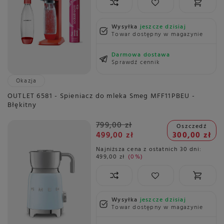
Wysyłka
jeszcze dzisiaj
Towar dostępny w magazynie
Darmowa dostawa
Sprawdź cennik
Okazja
OUTLET 6581 - Spieniacz do mleka Smeg MFF11PBEU -
Błękitny
799,00 zł
Oszczedź
499,00 zł
300,00 zł
Najniższa cena z ostatnich 30 dni:
499,00 zł
0%
Wysyłka
jeszcze dzisiaj
Towar dostępny w magazynie