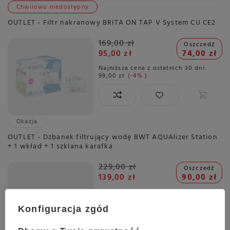
Chwilowo niedostępny
OUTLET - Filtr nakranowy BRITA ON TAP V System CU CE2
169,00 zł
Oszczedź
95,00 zł
74,00 zł
Najniższa cena z ostatnich 30 dni:
99,00 zł
-4%
Okazja
OUTLET - Dzbanek filtrujący wodę BWT AQUAlizer Station
+ 1 wkład + 1 szklana karafka
229,00 zł
Oszczedź
139,00 zł
90,00 zł
Najniższa cena z ostatnich 30 dni:
139,00 zł
0%
Konfiguracja zgód