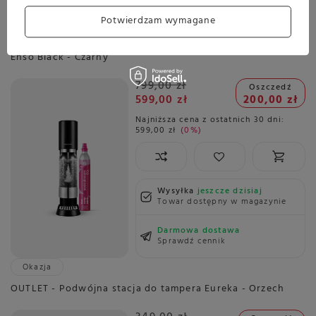
Potwierdzam wymagane
Okazja
OUTLET 5884 - Saturator do wody gazowanej SodaStream
Enso Black - Czarny
799,00 zł
Oszczedź
599,00 zł
200,00 zł
Najniższa cena z ostatnich 30 dni:
599,00 zł
0%
Wysyłka
jeszcze dzisiaj
Towar dostępny w magazynie
Darmowa dostawa
Sprawdź cennik
Okazja
OUTLET - Podwójna stacja do tampera Eureka - Orzech