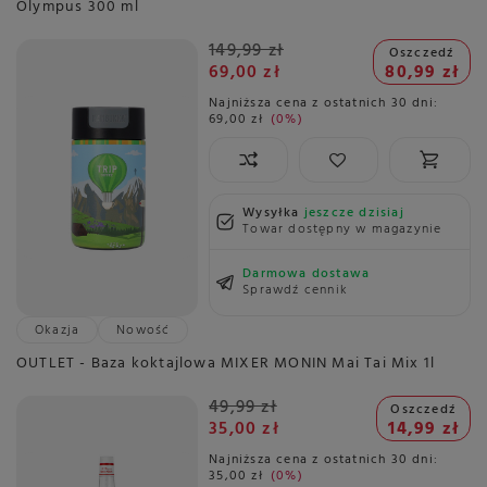
Olympus 300 ml
149,99 zł
Oszczedź
69,00 zł
80,99 zł
Najniższa cena z ostatnich 30 dni:
69,00 zł
0%
Wysyłka
jeszcze dzisiaj
Towar dostępny w magazynie
Darmowa dostawa
Sprawdź cennik
Okazja
Nowość
OUTLET - Baza koktajlowa MIXER MONIN Mai Tai Mix 1l
49,99 zł
Oszczedź
35,00 zł
14,99 zł
Najniższa cena z ostatnich 30 dni:
35,00 zł
0%