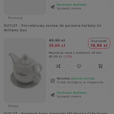
Darmowa dostawa
Sprawdź cennik
Promocja
OUTLET - Porcelanowy zestaw do parzenia herbaty Sir
Williams Duo
49,90 zł
Oszczedź
39,00 zł
10,90 zł
Najniższa cena z ostatnich 30 dni:
40,00 zł
-2%
Wysyłka
jeszcze dzisiaj
Towar dostępny w magazynie
Darmowa dostawa
Sprawdź cennik
Okazja
OUTLET - Pojemnik kawy ziarnistej 130 Nivona Cafe Grano