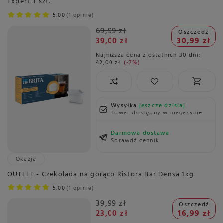
Expert 3 szt.
5.00
1 opinie
69,99 zł
Oszczedź
39,00 zł
30,99 zł
Najniższa cena z ostatnich 30 dni:
42,00 zł
-7%
Wysyłka
jeszcze dzisiaj
Towar dostępny w magazynie
Darmowa dostawa
Sprawdź cennik
Okazja
OUTLET - Czekolada na gorąco Ristora Bar Densa 1kg
5.00
1 opinie
39,99 zł
Oszczedź
23,00 zł
16,99 zł