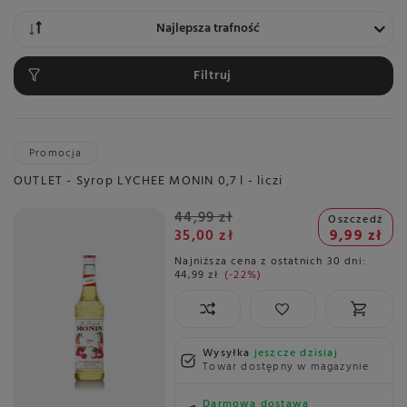
Zmień sortowanie
Najlepsza trafność
Filtruj
Promocja
OUTLET - Syrop LYCHEE MONIN 0,7 l - liczi
44,99 zł
Oszczedź
35,00 zł
9,99 zł
Najniższa cena z ostatnich 30 dni:
44,99 zł
-22%
Wysyłka
jeszcze dzisiaj
Towar dostępny w magazynie
Darmowa dostawa