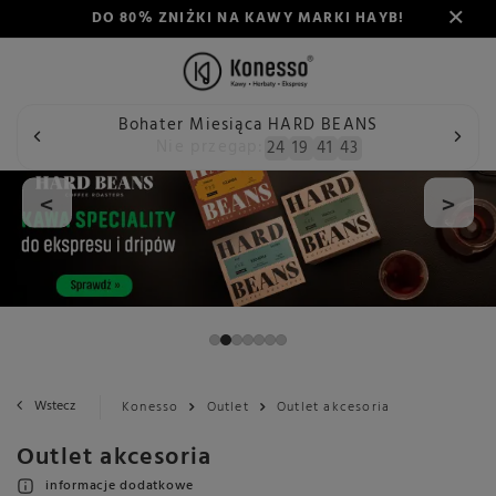
DO 80% ZNIŻKI NA KAWY MARKI HAYB!
Bohater Miesiąca HARD BEANS
Nie przegap:
24
19
41
42
<
>
Wstecz
Konesso
Outlet
Outlet akcesoria
Outlet akcesoria
informacje dodatkowe