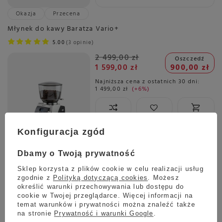
Okazja
Przecena
Młynek do kawy Baratza Vario+
5.00
3 opinie
2 499,00 zł
Oszczedź
1 599,00 zł
900,00 zł
Najniższa cena z ostatnich 30 dni:
1 499,00 zł
+6%
Konfiguracja zgód
Wysyłka
jeszcze dzisiaj
Towar dostępny w magazynie
Dbamy o Twoją prywatność
Darmowa dostawa
Sprawdź cennik
Sklep korzysta z plików cookie w celu realizacji usług
zgodnie z
Polityką dotyczącą cookies
. Możesz
Promocja
Przecena
określić warunki przechowywania lub dostępu do
cookie w Twojej przeglądarce. Więcej informacji na
Młynek do kawy Baratza Vario W+
temat warunków i prywatności można znaleźć także
5.00
4 opinie
na stronie
Prywatność i warunki Google
.