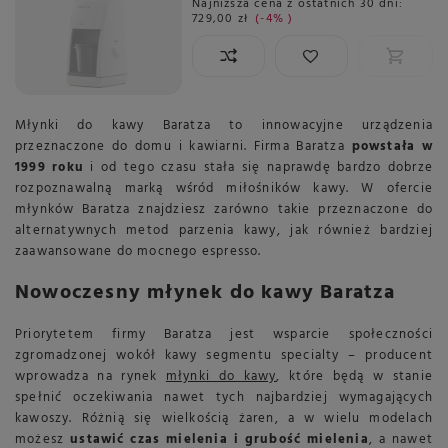
Najniższa cena z ostatnich 30 dni:
729,00 zł
-4%
Młynki do kawy Baratza to innowacyjne urządzenia
przeznaczone do domu i kawiarni. Firma Baratza
powstała w
1999 roku
i od tego czasu stała się naprawdę bardzo dobrze
rozpoznawalną marką wśród miłośników kawy. W ofercie
młynków Baratza znajdziesz zarówno takie przeznaczone do
alternatywnych metod parzenia kawy, jak również bardziej
zaawansowane do mocnego espresso.
Nowoczesny młynek do kawy Baratza
Priorytetem firmy Baratza jest wsparcie społeczności
zgromadzonej wokół kawy segmentu specialty – producent
wprowadza na rynek
młynki do kawy
, które będą w stanie
spełnić oczekiwania nawet tych najbardziej wymagających
kawoszy. Różnią się wielkością żaren, a w wielu modelach
możesz
ustawić czas mielenia i grubość mielenia
, a nawet