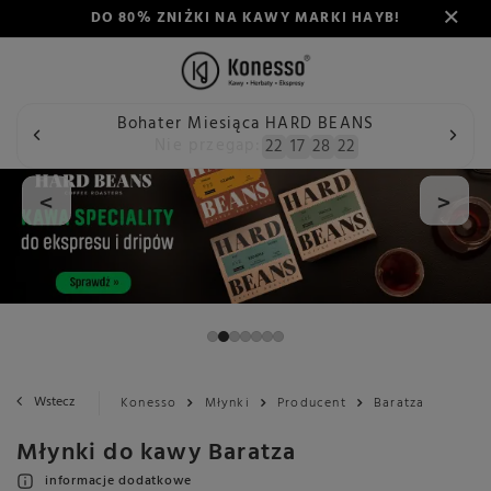
DO 80% ZNIŻKI NA KAWY MARKI HAYB!
Bohater Miesiąca HARD BEANS
Nie przegap:
22
17
28
21
<
>
Wstecz
Konesso
Młynki
Producent
Baratza
Młynki do kawy Baratza
informacje dodatkowe