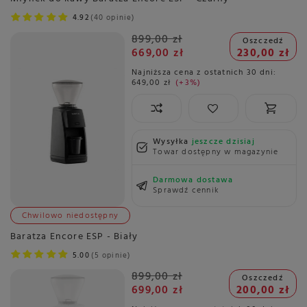
4.92
40 opinie
899,00 zł
Oszczedź
669,00 zł
230,00 zł
Najniższa cena z ostatnich 30 dni:
649,00 zł
+3%
Wysyłka
jeszcze dzisiaj
Towar dostępny w magazynie
Darmowa dostawa
Sprawdź cennik
Chwilowo niedostępny
Baratza Encore ESP - Biały
5.00
5 opinie
899,00 zł
Oszczedź
699,00 zł
200,00 zł