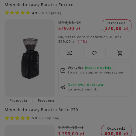
Młynek do kawy Baratza Encore
4.96
103 opinie
849,00 zł
Oszczedź
579,00 zł
270,00 zł
Najniższa cena z ostatnich 30 dni:
589,00 zł
-1%
Wysyłka
jeszcze dzisiaj
Towar dostępny w magazynie
Darmowa dostawa
Sprawdź cennik
Promocja
Przecena
Młynek do kawy Baratza Sette 270
5.00
20 opinie
1 799,00 zł
Oszczedź
1 399,00 zł
400,00 zł