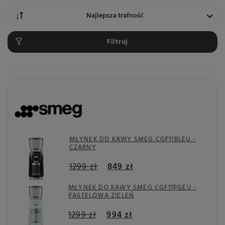
Zmień sortowanie
Najlepsza trafność
Filtruj
MŁYNEK DO KAWY SMEG CGF11BLEU -
CZARNY
1299 zł
849 zł
MŁYNEK DO KAWY SMEG CGF11PGEU -
PASTELOWA ZIELEŃ
1299 zł
994 zł