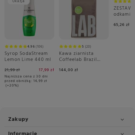
Okazja
ZESTAW -
odkamie
DeLongh
65,26 zł
4.96
106
5
20
Syrop SodaStream
Kawa ziarnista
Lemon Lime 440 ml
Coffeelab Brazil
Igarape Rainforest
21,99 zł
17,99 zł
144,00 zł
1kg
Najniższa cena z 30 dni
przed obniżką:
14,99 zł
+20%
Zakupy
Informacje