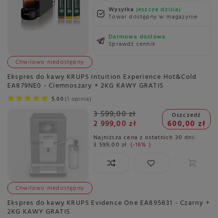
Wysyłka
jeszcze dzisiaj
Towar dostępny w magazynie
Darmowa dostawa
Sprawdź cennik
Chwilowo niedostępny
Ekspres do kawy KRUPS Intuition Experience Hot&Cold
EA879NE0 - Ciemnoszary + 2KG KAWY GRATIS
5.00
1 opinie
3 599,00 zł
Oszczedź
2 999,00 zł
600,00 zł
Najniższa cena z ostatnich 30 dni:
3 599,00 zł
-16%
Chwilowo niedostępny
Ekspres do kawy KRUPS Evidence One EA895831 - Czarny +
2KG KAWY GRATIS