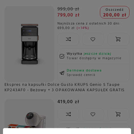
999,00 zł
Oszczedź
799,00 zł
200,00 zł
Najniższa cena z ostatnich 30 dni:
699,00 zł
+14%
Wysyłka
jeszcze dzisiaj
Towar dostępny w magazynie
Darmowa dostawa
Sprawdź cennik
Ekspres na kapsułki Dolce Gusto KRUPS Genio S Taupe
KP243AF0 - Beżowy + 3 OPAKOWANIA KAPSUŁEK GRATIS
419,00 zł
Wysyłka
jeszcze dzisiaj
Towar dostępny w magazynie