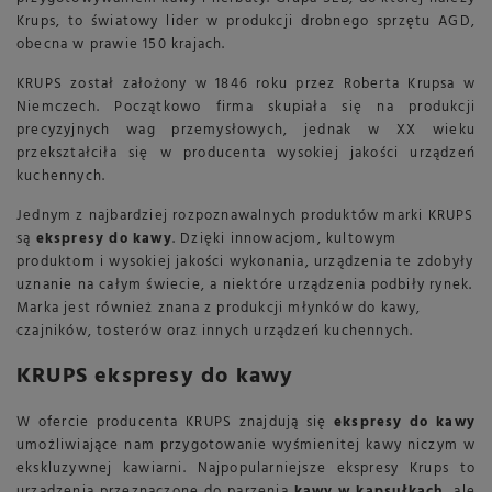
Krups, to światowy lider w produkcji drobnego sprzętu AGD,
obecna w prawie 150 krajach.
KRUPS został założony w 1846 roku przez Roberta Krupsa w
Niemczech. Początkowo firma skupiała się na produkcji
precyzyjnych wag przemysłowych, jednak w XX wieku
przekształciła się w producenta wysokiej jakości urządzeń
kuchennych.
Jednym z najbardziej rozpoznawalnych produktów marki KRUPS
są
ekspresy do kawy
. Dzięki innowacjom, kultowym
produktom i wysokiej jakości wykonania, urządzenia te zdobyły
uznanie na całym świecie, a niektóre urządzenia podbiły rynek.
Marka jest również znana z produkcji młynków do kawy,
czajników, tosterów oraz innych urządzeń kuchennych.
KRUPS ekspresy do kawy
W ofercie producenta KRUPS znajdują się
ekspresy do kawy
umożliwiające nam przygotowanie wyśmienitej kawy niczym w
ekskluzywnej kawiarni. Najpopularniejsze ekspresy Krups to
urządzenia przeznaczone do parzenia
kawy w kapsułkach
, ale