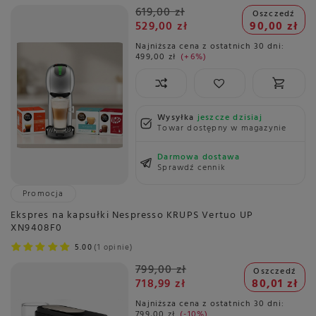
619,00 zł
Oszczedź
529,00 zł
90,00 zł
Najniższa cena z ostatnich 30 dni:
499,00 zł
+6%
Wysyłka
jeszcze dzisiaj
Towar dostępny w magazynie
Darmowa dostawa
Sprawdź cennik
Promocja
Ekspres na kapsułki Nespresso KRUPS Vertuo UP
XN9408F0
5.00
1 opinie
799,00 zł
Oszczedź
718,99 zł
80,01 zł
Najniższa cena z ostatnich 30 dni:
799,00 zł
-10%