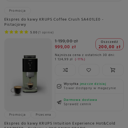
Promocja
Ekspres do kawy KRUPS Coffee Crush SA401LE0 -
Pistacjowy
5.00
1 opinie
1 199,00 zł
Oszczedź
999,00 zł
200,00 zł
Najniższa cena z ostatnich 30 dni:
1 134,99 zł
-11%
Wysyłka
jeszcze dzisiaj
Towar dostępny w magazynie
Darmowa dostawa
Sprawdź cennik
Promocja
Przecena
Ekspres do kawy KRUPS Intuition Experience Hot&Cold