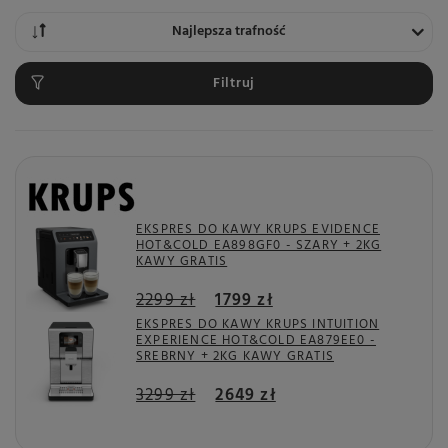
Zmień sortowanie
Najlepsza trafność
Filtruj
EKSPRES DO KAWY KRUPS EVIDENCE
HOT&COLD EA898GF0 - SZARY + 2KG
KAWY GRATIS
2299 zł
1799 zł
EKSPRES DO KAWY KRUPS INTUITION
EXPERIENCE HOT&COLD EA879EE0 -
SREBRNY + 2KG KAWY GRATIS
3299 zł
2649 zł