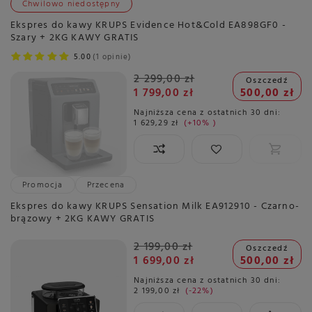
Chwilowo niedostępny
Ekspres do kawy KRUPS Evidence Hot&Cold EA898GF0 -
Szary + 2KG KAWY GRATIS
5.00
1 opinie
2 299,00 zł
Oszczedź
1 799,00 zł
500,00 zł
Najniższa cena z ostatnich 30 dni:
1 629,29 zł
+10%
Promocja
Przecena
Ekspres do kawy KRUPS Sensation Milk EA912910 - Czarno-
brązowy + 2KG KAWY GRATIS
2 199,00 zł
Oszczedź
1 699,00 zł
500,00 zł
Najniższa cena z ostatnich 30 dni:
2 199,00 zł
-22%