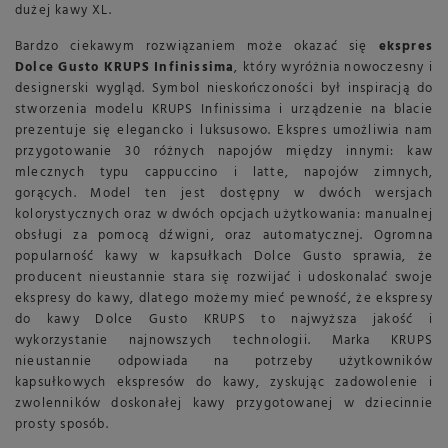
dużej kawy XL.
Bardzo ciekawym rozwiązaniem może okazać się
ekspres
Dolce Gusto KRUPS Infinissima
, który wyróżnia nowoczesny i
designerski wygląd. Symbol nieskończoności był inspiracją do
stworzenia modelu KRUPS Infinissima i urządzenie na blacie
prezentuje się elegancko i luksusowo. Ekspres umożliwia nam
przygotowanie 30 różnych napojów między innymi: kaw
mlecznych typu cappuccino i latte, napojów zimnych,
gorących. Model ten jest dostępny w dwóch wersjach
kolorystycznych oraz w dwóch opcjach użytkowania: manualnej
obsługi za pomocą dźwigni, oraz automatycznej. Ogromna
popularność kawy w kapsułkach Dolce Gusto sprawia, że
producent nieustannie stara się rozwijać i udoskonalać swoje
ekspresy do kawy, dlatego możemy mieć pewność, że ekspresy
do kawy Dolce Gusto KRUPS to najwyższa jakość i
wykorzystanie najnowszych technologii. Marka KRUPS
nieustannie odpowiada na potrzeby użytkowników
kapsułkowych ekspresów do kawy, zyskując zadowolenie i
zwolenników doskonałej kawy przygotowanej w dziecinnie
prosty sposób.