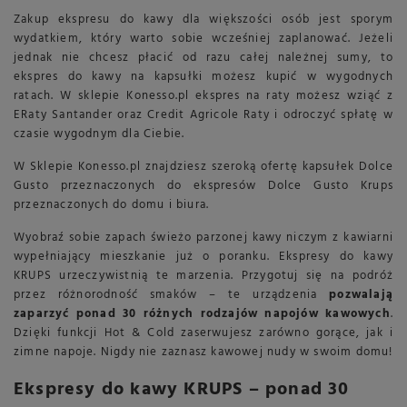
Zakup ekspresu do kawy dla większości osób jest sporym
wydatkiem, który warto sobie wcześniej zaplanować. Jeżeli
jednak nie chcesz płacić od razu całej należnej sumy, to
ekspres do kawy na kapsułki możesz kupić w wygodnych
ratach. W sklepie Konesso.pl ekspres na raty możesz wziąć z
ERaty Santander oraz Credit Agricole Raty i odroczyć spłatę w
czasie wygodnym dla Ciebie.
W Sklepie Konesso.pl znajdziesz szeroką ofertę kapsułek Dolce
Gusto przeznaczonych do ekspresów Dolce Gusto Krups
przeznaczonych do domu i biura.
Wyobraź sobie zapach świeżo parzonej kawy niczym z kawiarni
wypełniający mieszkanie już o poranku. Ekspresy do kawy
KRUPS urzeczywistnią te marzenia. Przygotuj się na podróż
przez różnorodność smaków – te urządzenia
pozwalają
zaparzyć ponad 30 różnych rodzajów napojów kawowych
.
Dzięki funkcji Hot & Cold zaserwujesz zarówno gorące, jak i
zimne napoje. Nigdy nie zaznasz kawowej nudy w swoim domu!
Ekspresy do kawy KRUPS – ponad 30