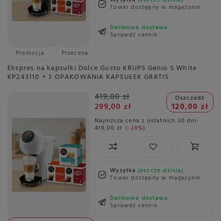
Wysyłka
jeszcze dzisiaj
Towar dostępny w magazynie
Darmowa dostawa
Sprawdź cennik
Promocja
Przecena
Ekspres na kapsułki Dolce Gusto KRUPS Genio S White
KP243110 + 3 OPAKOWANIA KAPSUŁEK GRATIS
419,00 zł
Oszczedź
299,00 zł
120,00 zł
Najniższa cena z ostatnich 30 dni:
419,00 zł
-28%
Wysyłka
jeszcze dzisiaj
Towar dostępny w magazynie
Darmowa dostawa
Sprawdź cennik