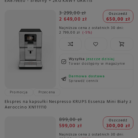
EA879EE0 - Srebrny + 2KG KAWY GRATIS
3 299,00 zł
Oszczedź
2 649,00 zł
650,00 zł
Najniższa cena z ostatnich 30 dni:
2 799,00 zł
-5%
Wysyłka
jeszcze dzisiaj
Towar dostępny w magazynie
Darmowa dostawa
Sprawdź cennik
Promocja
Przecena
Ekspres na kapsułki Nespresso KRUPS Essenza Mini Biały z
Aeroccino XN111110
899,00 zł
Oszczedź
599,00 zł
300,00 zł
Najniższa cena z ostatnich 30 dni: