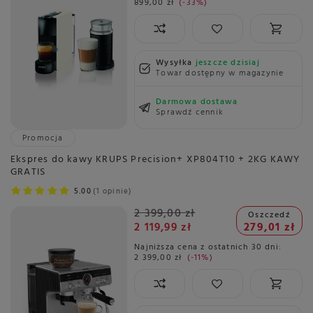
899,00 zł
-33%
Wysyłka
jeszcze dzisiaj
Towar dostępny w magazynie
Darmowa dostawa
Sprawdź cennik
Promocja
Ekspres do kawy KRUPS Precision+ XP804T10 + 2KG KAWY
GRATIS
5.00
1 opinie
2 399,00 zł
Oszczedź
2 119,99 zł
279,01 zł
Najniższa cena z ostatnich 30 dni:
2 399,00 zł
-11%