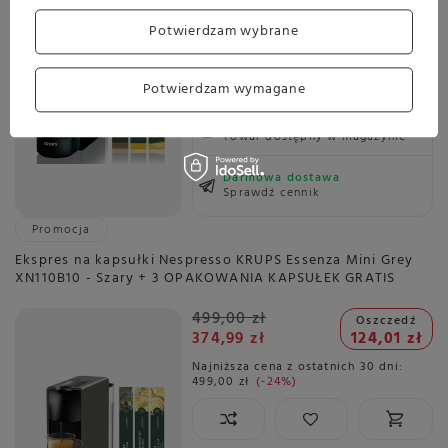
Najniższa cena z ostatnich 30 dni:
Potwierdzam wybrane
439,00 zł
-1%
Potwierdzam wymagane
Wysyłka
jeszcze dzisiaj
Towar dostępny w magazynie
Darmowa dostawa
Sprawdź cennik
Promocja
Ekspres na kapsułki Nespresso KRUPS Essenza Mini Grey
XN110B10 - Szary + 3 OPAKOWANIA KAPSUŁEK GRATIS
499,00 zł
Oszczedź
374,99 zł
124,01 zł
Najniższa cena z ostatnich 30 dni:
499,00 zł
-24%