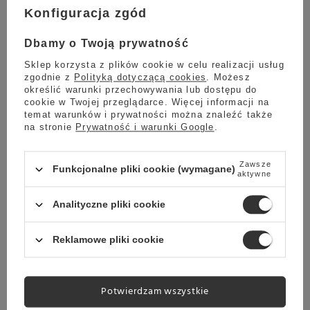
Konfiguracja zgód
Darmowa dostawa
Sprawdź cennik
Dbamy o Twoją prywatność
Chwilowo niedostępny
Sklep korzysta z plików cookie w celu realizacji usług
zgodnie z
Polityką dotyczącą cookies
. Możesz
Ekspres na kapsułki Nespresso KRUPS Essenza Mini White
określić warunki przechowywania lub dostępu do
XN110110 - Biały + 3 OPAKOWANIA KAPSUŁEK GRATIS
cookie w Twojej przeglądarce. Więcej informacji na
temat warunków i prywatności można znaleźć także
499,00 zł
Oszczedź
na stronie
Prywatność i warunki Google
.
374,99 zł
124,01 zł
Najniższa cena z ostatnich 30 dni:
Zawsze
499,00 zł
-24%
Funkcjonalne pliki cookie (wymagane)
aktywne
Analityczne pliki cookie
Promocja
Przecena
Reklamowe pliki cookie
Ekspres na kapsułki Nespresso KRUPS Essenza Mini Black
XN110810 - Czarny + 3 OPAKOWANIA KAPSUŁEK GRATIS
499,00 zł
Potwierdzam wszystkie
Oszczedź
434,99 zł
64,01 zł