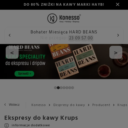
DO 80% ZNIŻKI NA KAWY MARKI HAYB!
Bohater Miesiąca HARD BEANS
Nie przegap:
23
09
56
59
<
>
Wstecz
Konesso
Ekspresy do kawy
Producent
Krups
Ekspresy do kawy Krups
informacje dodatkowe