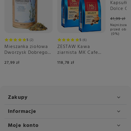
Kapsułki
Dolce Gu
Cappucci
41,99 zł
Najniższa c
przed obni
0%
5
2
5
6
Mieszanka ziołowa
ZESTAW Kawa
Dworzysk Dobrego
ziarnista MK Cafe
Dnia 50g
Select 2x1kg
27,99 zł
118,78 zł
Zakupy
Informacje
Moje konto