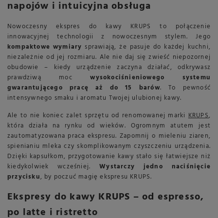
napojów i intuicyjna obsługa
Nowoczesny ekspres do kawy KRUPS to połączenie
innowacyjnej technologii z nowoczesnym stylem. Jego
kompaktowe wymiary
sprawiają, że pasuje do każdej kuchni,
niezależnie od jej rozmiaru. Ale nie daj się zwieść niepozornej
obudowie – kiedy urządzenie zaczyna działać, odkrywasz
prawdziwą moc
wysokociśnieniowego systemu
gwarantującego pracę aż do 15 barów
. To pewność
intensywnego smaku i aromatu Twojej ulubionej kawy.
Ale to nie koniec zalet sprzętu od renomowanej marki
KRUPS
,
która działa na rynku od wieków. Ogromnym atutem jest
zautomatyzowana praca ekspresu. Zapomnij o mieleniu ziaren,
spienianiu mleka czy skomplikowanym czyszczeniu urządzenia.
Dzięki kapsułkom, przygotowanie kawy stało się łatwiejsze niż
kiedykolwiek wcześniej.
Wystarczy jedno naciśnięcie
przycisku
, by poczuć magię ekspresu KRUPS.
Ekspresy do kawy KRUPS – od espresso,
po latte i ristretto