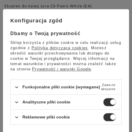
Ekspres do kawy Jura C9 Piano White (EA)
5.00
2 opinie
Konfiguracja zgód
3 999,00 zł
Oszczedź
3 794,00 zł
205,00 zł
Dbamy o Twoją prywatność
Najniższa cena z ostatnich 30 dni:
3 999,00 zł
-5%
Sklep korzysta z plików cookie w celu realizacji usług
zgodnie z
Polityką dotyczącą cookies
. Możesz
określić warunki przechowywania lub dostępu do
cookie w Twojej przeglądarce. Więcej informacji na
temat warunków i prywatności można znaleźć także
Wysyłka
na stronie
Prywatność i warunki Google
.
Towar dostępny w magazynie
Darmowa dostawa
Zawsze
Funkcjonalne pliki cookie (wymagane)
Sprawdź cennik
aktywne
Ekspres do kawy Jura W8 (EA) Dark Inox
Analityczne pliki cookie
5.00
2 opinie
8 999,00 zł
Reklamowe pliki cookie