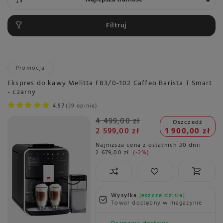
Filtruj
Promocja
Ekspres do kawy Melitta F83/0-102 Caffeo Barista T Smart
- czarny
4.97
39 opinie
4 499,00 zł
Oszczedź
2 599,00 zł
1 900,00 zł
Najniższa cena z ostatnich 30 dni:
2 679,00 zł
-2%
Wysyłka
jeszcze dzisiaj
Towar dostępny w magazynie