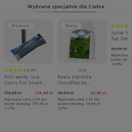
Wybrane specjalnie dla Ciebie
Promocja
Okazja
Okazja
Syrop S
7up Zero
ml
24,99 zł
Najniższa c
przed obni
+6%
5
26
0
0
Filtr wody Jura
Kawa ziarnista
Claris Pro Smart
illucoffee by
PLUS
szumowska Spacer
179,99 zł
174,99 zł
49,99 zł
39,99 zł
po łące 250g
Najniższa cena z 30 dni
Najniższa cena z 30 dni
przed obniżką:
179,99 zł
przed obniżką:
39,99 zł
-2%
0%