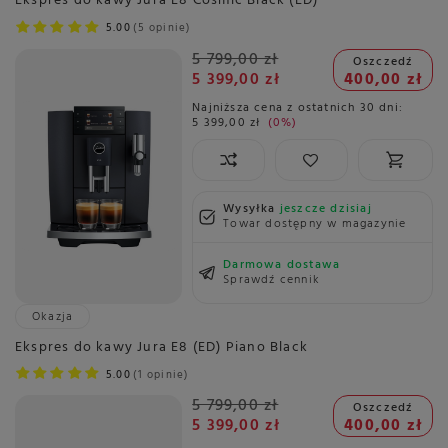
Ekspres do kawy Jura E8 Cosmic Black (ED)
5.00
5 opinie
5 799,00 zł
Oszczedź
5 399,00 zł
400,00 zł
Najniższa cena z ostatnich 30 dni:
5 399,00 zł
0%
Wysyłka
jeszcze dzisiaj
Towar dostępny w magazynie
Darmowa dostawa
Sprawdź cennik
Okazja
Ekspres do kawy Jura E8 (ED) Piano Black
5.00
1 opinie
5 799,00 zł
Oszczedź
5 399,00 zł
400,00 zł