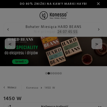
DO 80% ZNIŻKI NA KAWY MARKI HAYB!
Bohater Miesiąca HARD BEANS
Nie przegap:
24
07
45
54
<
>
Wstecz
Konesso
1450 W
1450 W
Zmień sortowanie
Najlepsza trafność