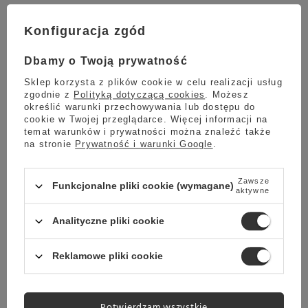
OUTLET 12875 - Ekspres do kawy Jura ENA 8 Full
Metropolitan Black (EC)
Konfiguracja zgód
4 499,00 zł
Oszczedź
Dbamy o Twoją prywatność
3 199,00 zł
1 300,00 zł
Sklep korzysta z plików cookie w celu realizacji usług
Najniższa cena z ostatnich 30 dni:
3 399,00 zł
-5%
zgodnie z
Polityką dotyczącą cookies
. Możesz
określić warunki przechowywania lub dostępu do
cookie w Twojej przeglądarce. Więcej informacji na
temat warunków i prywatności można znaleźć także
na stronie
Prywatność i warunki Google
.
Wysyłka
jeszcze dzisiaj
Towar dostępny w magazynie
Zawsze
Funkcjonalne pliki cookie (wymagane)
aktywne
Darmowa dostawa
Sprawdź cennik
Analityczne pliki cookie
Promocja
OUTLET 87426 - Ekspres do kawy Jura ENA 8 Full
Reklamowe pliki cookie
Metropolitan Black (EC)
4 499,00 zł
Oszczedź
3 199,00 zł
1 300,00 zł
Potwierdzam wszystkie