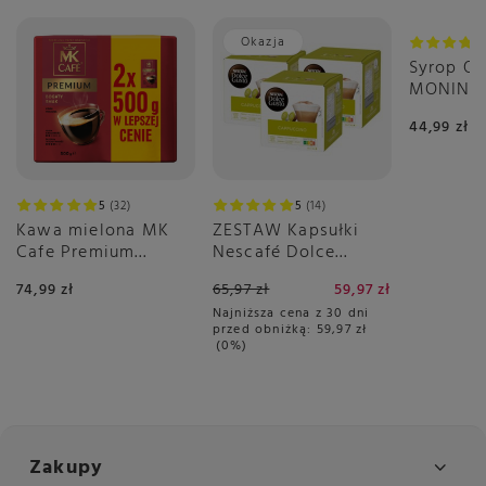
Okazja
Syrop O
MONIN 0,
pomarań
44,99 zł
5
32
5
14
Kawa mielona MK
ZESTAW Kapsułki
Cafe Premium
Nescafé Dolce
2x500g
Gusto Cappuccino
74,99 zł
65,97 zł
59,97 zł
3x16 sztuk
Najniższa cena z 30 dni
przed obniżką:
59,97 zł
0%
Zakupy