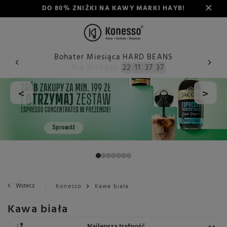
DO 80% ZNIŻKI NA KAWY MARKI HAYB!
Bohater Miesiąca HARD BEANS
Nie przegap:
22
11
37
37
<
>
Wstecz
Konesso
Kawa biała
Kawa biała
Zmień sortowanie
Najlepsza trafność