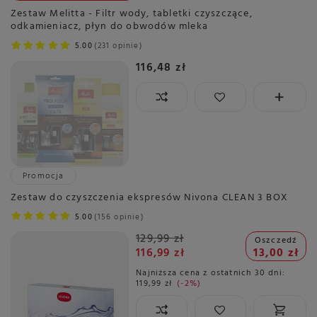
Zestaw Melitta - Filtr wody, tabletki czyszczące,
odkamieniacz, płyn do obwodów mleka
5.00
231 opinie
116,48 zł
Promocja
Zestaw do czyszczenia ekspresów Nivona CLEAN 3 BOX
5.00
156 opinie
129,99 zł
Oszczedź
116,99 zł
13,00 zł
Najniższa cena z ostatnich 30 dni:
119,99 zł
-2%