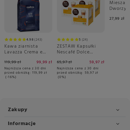
Mieszank
Dworzys
Dnia 50g
27,99 zł
4.98
243
5
24
Kawa ziarnista
ZESTAW Kapsułki
Lavazza Crema e
Nescafé Dolce
Aroma Blue 1kg
Gusto Latte
119,99 zł
99,99 zł
65,97 zł
59,97 zł
Macchiato 3x16
Najniższa cena z 30 dni
Najniższa cena z 30 dni
sztuk
przed obniżką:
119,99 zł
przed obniżką:
59,97 zł
-16%
0%
Zakupy
Informacje