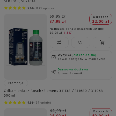
SER3018, SER1014
5.00
1933 opinie
59,99 zł
Oszczedź
37,99 zł
22,00 zł
Najniższa cena z ostatnich 30 dni:
39,99 zł
-5%
Wysyłka
jeszcze dzisiaj
Towar dostępny w magazynie
Darmowa dostawa
Sprawdź cennik
Promocja
Odkamieniacz Bosch/Siemens 311138 / 311680 / 311968 -
500ml
4.99
94 opinie
44,99 zł
Oszczedź