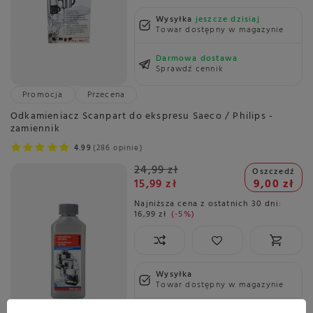
Wysyłka
jeszcze dzisiaj
Towar dostępny w magazynie
Darmowa dostawa
Sprawdź cennik
Promocja
Przecena
Odkamieniacz Scanpart do ekspresu Saeco / Philips -
zamiennik
4.99
286 opinie
24,99 zł
Oszczedź
15,99 zł
9,00 zł
Najniższa cena z ostatnich 30 dni:
16,99 zł
-5%
Wysyłka
Towar dostępny w magazynie