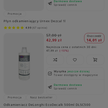
Darmowa dostawa
Sprawdź cennik
Promocja
Płyn odkamieniający Urnex Dezcal 1l
4.99
67 opinie
57,00 zł
Oszczedź
42,99 zł
14,01 zł
Najniższa cena z ostatnich 30 dni:
47,99 zł
-10%
Wysyłka
jeszcze dzisiaj
Towar dostępny w magazynie
Darmowa dostawa
Sprawdź cennik
Promocja
Nasz bestseller
Odkamieniacz DeLonghi EcoDecalk 500ml DLSC500