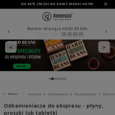
DO 80% ZNIŻKI NA KAWY MARKI HAYB!
Bohater Miesiąca HARD BEANS
Nie przegap:
25
18
43
18
<
>
Wstecz
Konesso
Konserwacja
Przeznaczenie
Odkami
Odkamieniacze do ekspresu - płyny,
proszki lub tabletki