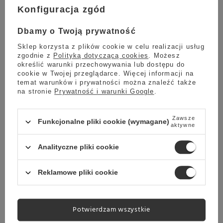
Darmowa dostawa
Sprawdź cennik
Konfiguracja zgód
Promocja
Dbamy o Twoją prywatność
Odkamieniacz do ekspresu KRUPS F054
Sklep korzysta z plików cookie w celu realizacji usług
4.99
136 opinie
zgodnie z
Polityką dotyczącą cookies
. Możesz
określić warunki przechowywania lub dostępu do
24,90 zł
Oszczedź
cookie w Twojej przeglądarce. Więcej informacji na
16,90 zł
8,00 zł
temat warunków i prywatności można znaleźć także
na stronie
Prywatność i warunki Google
.
Najniższa cena z ostatnich 30 dni:
19,90 zł
-15%
Zawsze
Funkcjonalne pliki cookie (wymagane)
aktywne
Wysyłka
jeszcze dzisiaj
Analityczne pliki cookie
Towar dostępny w magazynie
Darmowa dostawa
Reklamowe pliki cookie
Sprawdź cennik
Okazja
Potwierdzam wszystkie
Tabletki odkamieniające Bosch 2w1 311821 / 311974