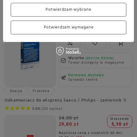
5.00
22 opinie
Potwierdzam wybrane
49,99 zł
Oszczedź
46,99 zł
3,00 zł
Potwierdzam wymagane
Najniższa cena z ostatnich 30 dni:
43,99 zł
+6%
Wysyłka
jeszcze dzisiaj
Towar dostępny w magazynie
Darmowa dostawa
Sprawdź cennik
Okazja
Przecena
Odkamieniacz do ekspresu Saeco / Philips - zamiennik 1l
5.00
205 opinie
34,90 zł
Oszczedź
29,80 zł
5,10 zł
Najniższa cena z ostatnich 30 dni: