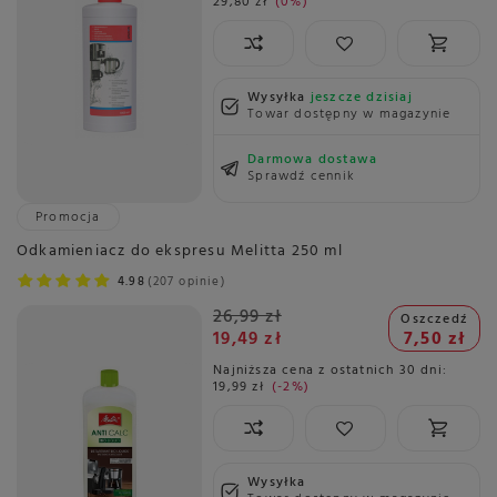
29,80 zł
0%
Wysyłka
jeszcze dzisiaj
Towar dostępny w magazynie
Darmowa dostawa
Sprawdź cennik
Promocja
Odkamieniacz do ekspresu Melitta 250 ml
4.98
207 opinie
26,99 zł
Oszczedź
19,49 zł
7,50 zł
Najniższa cena z ostatnich 30 dni:
19,99 zł
-2%
Wysyłka