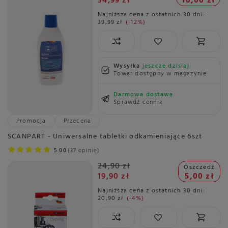
34,99 zł
10,00 zł
Najniższa cena z ostatnich 30 dni:
39,99 zł
-12%
Wysyłka
jeszcze dzisiaj
Towar dostępny w magazynie
Darmowa dostawa
Sprawdź cennik
Promocja
Przecena
SCANPART - Uniwersalne tabletki odkamieniające 6szt
5.00
37 opinie
24,90 zł
Oszczedź
19,90 zł
5,00 zł
Najniższa cena z ostatnich 30 dni:
20,90 zł
-4%