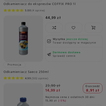
Odkamieniacz do ekspresów COFFIX PRO 1l
5.00
4 opinie
44,99 zł
Wysyłka
jeszcze dzisiaj
Towar dostępny w magazynie
Darmowa dostawa
Sprawdź cennik
Promocja
Odkamieniacz Saeco 250ml
4.99
502 opinie
23,90 zł
Oszczedź
14,99 zł
8,91 zł
Najniższa cena z ostatnich 30 dni:
15,90 zł
-5%