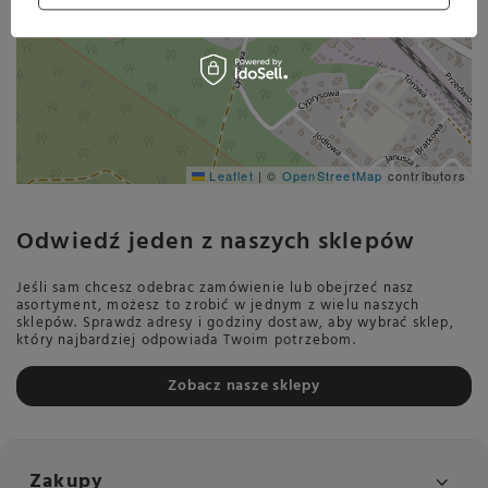
Leaflet
|
©
OpenStreetMap
contributors
Odwiedź jeden z naszych sklepów
Jeśli sam chcesz odebrac zamówienie lub obejrzeć nasz
asortyment, możesz to zrobić w jednym z wielu naszych
sklepów. Sprawdz adresy i godziny dostaw, aby wybrać sklep,
który najbardziej odpowiada Twoim potrzebom.
Zobacz nasze sklepy
Zakupy