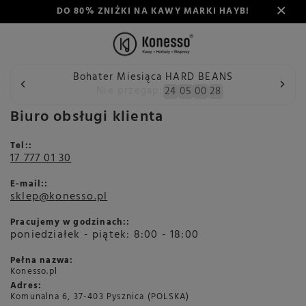
DO 80% ZNIŻKI NA KAWY MARKI HAYB!
Bohater Miesiąca HARD BEANS
Wstecz
Konesso
Kontakt
Nie przegap:
24
05
00
28
Biuro obsługi klienta
Tel::
17 777 01 30
E-mail::
sklep@konesso.pl
Pracujemy w godzinach::
poniedziałek - piątek: 8:00 - 18:00
Pełna nazwa:
Konesso.pl
Adres:
Komunalna 6, 37-403 Pysznica (POLSKA)