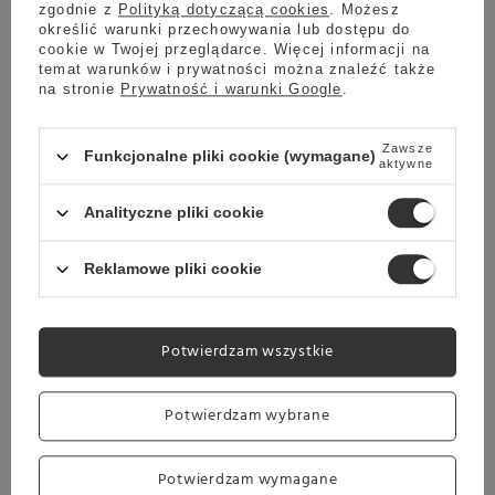
zgodnie z
Polityką dotyczącą cookies
. Możesz
NIP:
określić warunki przechowywania lub dostępu do
8652432155
cookie w Twojej przeglądarce. Więcej informacji na
Nasz bank:
temat warunków i prywatności można znaleźć także
PKO Inteligo
na stronie
Prywatność i warunki Google
.
Numer konta PKO BP:
42102049390000020200420083
REGON:
Zawsze
180336447
Funkcjonalne pliki cookie (wymagane)
aktywne
Numer BDO:
000124964
Analityczne pliki cookie
Reklamowe pliki cookie
×
Konesso.pl
Potwierdzam wszystkie
Komunalna 6
37-403 Pysznica
Potwierdzam wybrane
Potwierdzam wymagane