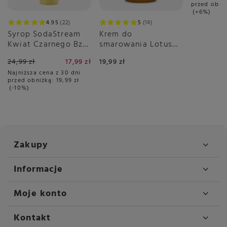
przed obni
+6%
4.95
22
5
14
Syrop SodaStream
Krem do
Kwiat Czarnego Bzu
smarowania Lotus
440 ml - Bez Cukru
Biscoff Crunchy
24,99 zł
17,99 zł
19,99 zł
380g
Najniższa cena z 30 dni
przed obniżką:
19,99 zł
-10%
Zakupy
Informacje
Moje konto
Kontakt