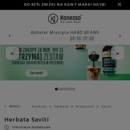
DO 80% ZNIŻKI NA KAWY MARKI HAYB!
Bohater Miesiąca HARD BEANS
Nie przegap:
24
14
17
20
<
>
Wstecz
Konesso
Herbata
Producent
Saviti
Herbata Saviti
informacje dodatkowe