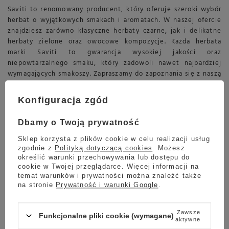
Saviti to renomowany producent, który oferuje szeroki wybór
herbat o wyjątkowych smakach i aromatach. W naszej ofercie
znajdziesz zarówno klasyczne herbaty czarne, jak i delikatne
herbaty zielone oraz owocowe kompozycje. Każda herbata
marki Saviti to gwarancja wysokiej jakości oraz
niepowtarzalnego smaku, który zadowoli nawet najbardziej
wymagających smakoszy. Zapraszamy do zapoznania się z naszą
ofertą i odkrycia ulubionych herbacianych kompozycji.
Konfiguracja zgód
Herbata Saviti – dobra na każdą okazję
Dbamy o Twoją prywatność
Czytaj więcej
Sklep korzysta z plików cookie w celu realizacji usług
Wysokiej jakości herbata Saviti
zgodnie z
Polityką dotyczącą cookies
. Możesz
określić warunki przechowywania lub dostępu do
cookie w Twojej przeglądarce. Więcej informacji na
Saviti to renomowany producent, który oferuje szeroki wybór
temat warunków i prywatności można znaleźć także
herbat o wyjątkowych smakach i aromatach. W naszej ofercie
na stronie
Prywatność i warunki Google
.
znajdziesz zarówno klasyczne herbaty czarne, jak i delikatne
herbaty zielone oraz owocowe kompozycje. Każda herbata
Zawsze
marki Saviti to gwarancja wysokiej jakości oraz
Funkcjonalne pliki cookie (wymagane)
aktywne
niepowtarzalnego smaku, który zadowoli nawet najbardziej