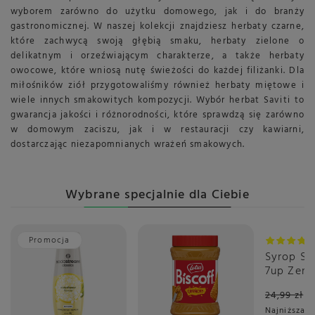
wyborem zarówno do użytku domowego, jak i do branży
gastronomicznej. W naszej kolekcji znajdziesz herbaty czarne,
które zachwycą swoją głębią smaku, herbaty zielone o
delikatnym i orzeźwiającym charakterze, a także herbaty
owocowe, które wniosą nutę świeżości do każdej filiżanki. Dla
miłośników ziół przygotowaliśmy również herbaty miętowe i
wiele innych smakowitych kompozycji. Wybór herbat Saviti to
gwarancja jakości i różnorodności, które sprawdzą się zarówno
w domowym zaciszu, jak i w restauracji czy kawiarni,
dostarczając niezapomnianych wrażeń smakowych.
Wybrane specjalnie dla Ciebie
Promocja
Okazja
Syrop S
7up Zero
ml
24,99 zł
Najniższa c