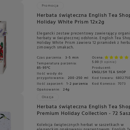
Promocja
Herbata świąteczna English Tea Sho
Holiday White Prism 12x2g
Elegancki zestaw prezentowy zawierający organ
herbaty w świątecznej odsłonie. English Tea Sho
Holiday White Prism zawiera 12 piramidek z herb
zimowych smakach.
Czas parzenia:
3-5 min
Ocena:
5.00
9 opinie
Temperatura parzenia:
85-95°C
Producent:
ENGLISH TEA SHOP
Ilość wody do
przygotowania:
200-250 ml
Kod towaru:
680275
Ilość zaparzeń:
1-2 parzenia
Kod Konesso:
7073
Opakowanie:
24g
Okazja
Herbata świąteczna English Tea Sho
Premium Holiday Collection - 72 Sas
Kolekcja świątecznych herbat w saszetkach w
eleganckim opakowaniu prezentowym. English T