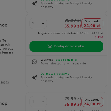
Sprawdź dostępne formy i koszty
dostawy
79,99 zł
Oszczedź
Shop
55,99 zł
24,00 zł
Najniższa cena z ostatnich 30 dni:
58,39 zł
-4%
h Te
cznych
Dodaj do koszyka
wprowadzi
ysłem na
Wysyłka
jeszcze dzisiaj
Towar dostępny w magazynie
Darmowa dostawa
Sprawdź dostępne formy i koszty
dostawy
058373
79,99 zł
Oszczedź
Shop
55,99 zł
24,00 zł