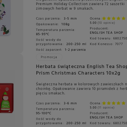
Premium Holiday Collection zawiera 72 saszetki
zimowych herbat w 9 smakach.
Czas parzenia:
3-5 min
Ocena:
5.00
10 opinie
Opakowanie:
108g
Producent:
Temperatura parzenia:
ENGLISH TEA SHOP
85-95°C
Kod towaru:
680275
Ilość wody do
przygotowania:
200-250 ml
Kod Konesso:
7077
Ilość zaparzeń:
1-2 parzenia
Promocja
Herbata świąteczna English Tea Sho
Prism Christmas Characters 10x2g
Świąteczna herbata w kolorowych zawieszkach 
choinkę. Opakowanie zawiera 10 piramidek z her
pięciu smakach.
Czas parzenia:
3-6 min
Ocena:
5.00
11 opinie
Temperatura parzenia:
95-100°C
Producent:
ENGLISH TEA SHOP
Ilość wody do
przygotowania:
200-250 ml
Kod towaru:
680275