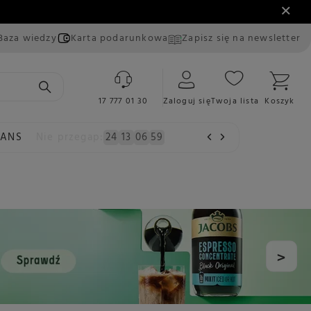
Baza wiedzy
Karta podarunkowa
Zapisz się na newsletter
17 777 01 30
Zaloguj się
Twoja lista
Koszyk
EANS
Nie przegap:
24
13
06
57
>