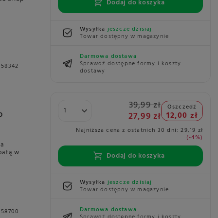
Dodaj do koszyka
Wysyłka
jeszcze dzisiaj
Towar dostępny w magazynie
Darmowa dostawa
Sprawdź dostępne formy i koszty
058342
dostawy
39,99 zł
Oszczedź
p
27,99 zł
12,00 zł
Najniższa cena z ostatnich 30 dni:
29,19 zł
-4%
na
batą w
Dodaj do koszyka
Wysyłka
jeszcze dzisiaj
Towar dostępny w magazynie
Darmowa dostawa
058700
Sprawdź dostępne formy i koszty