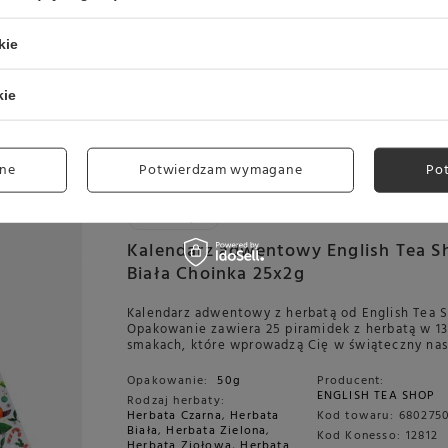
Kalendarz adwentowy z herbatą od English Tea 
Opakowanie zawiera 25 piramidek z herbatą w 1
smakach, które wprowadzą Cię w świąteczny nast
kie
Opakowanie:
50g
Producent:
ENGLISH TEA SHOP
kie
Rodzaj herbaty:
Herbata Czarna
,
Herbata
Kod towaru:
680275
Biała
,
Herbata Zielona
,
Kod Konesso:
12811
Herbata Ziołowa
,
Herbata
Owocowa
ne
Potwierdzam wymagane
Po
Typ herbaty:
Herbata sypana w saszetkach
Promocja
Kalendarz adwentowy English Tea S
Biała Choinka 25x2g
Kalendarz adwentowy z herbatą od English Tea 
Opakowanie zawiera 25 piramidek z herbatą w 1
smakach, które wprowadzą Cię w świąteczny nast
Opakowanie:
50g
Producent:
ENGLISH TEA SHOP
Rodzaj herbaty:
Herbata Czarna
,
Herbata
Kod towaru:
6802750
Biała
,
Herbata Zielona
,
Kod Konesso:
12812
Herbata Ziołowa
,
Herbata