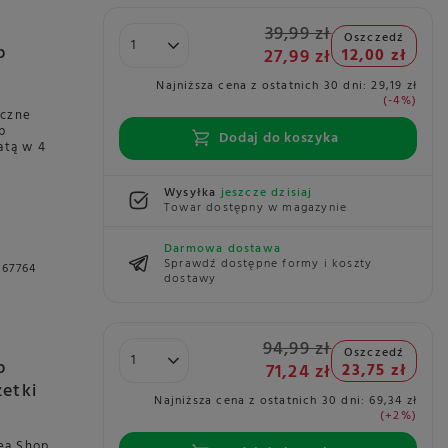
39,99 zł
Oszczedź
p
27,99 zł
12,00 zł
Najniższa cena z ostatnich 30 dni:
29,19 zł
-4%
iczne
p
Dodaj do koszyka
atą w 4
Wysyłka
jeszcze dzisiaj
Towar dostępny w magazynie
Darmowa dostawa
Sprawdź dostępne formy i koszty
067764
dostawy
94,99 zł
Oszczedź
p
71,24 zł
23,75 zł
zetki
Najniższa cena z ostatnich 30 dni:
69,34 zł
+2%
ea Shop