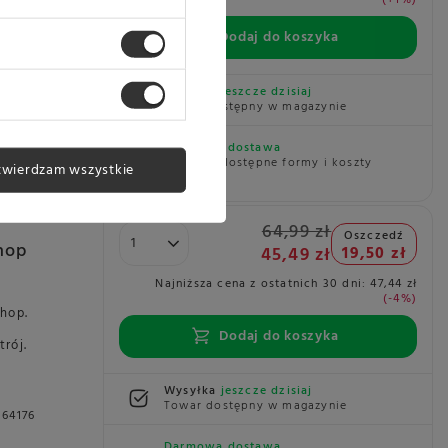
Shop.
3
Dodaj do koszyka
rój.
Wysyłka
jeszcze dzisiaj
Towar dostępny w magazynie
064589
Darmowa dostawa
Sprawdź dostępne formy i koszty
twierdzam wszystkie
dostawy
64,99 zł
Oszczedź
hop
45,49 zł
19,50 zł
Najniższa cena z ostatnich 30 dni:
47,44 zł
-4%
Shop.
3
Dodaj do koszyka
rój.
Wysyłka
jeszcze dzisiaj
Towar dostępny w magazynie
64176
Darmowa dostawa