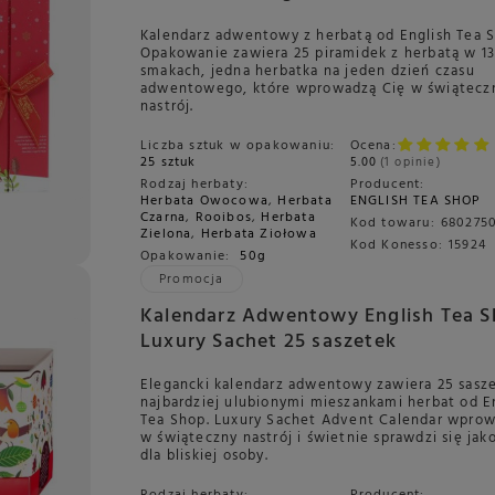
Kalendarz adwentowy z herbatą od English Tea 
Opakowanie zawiera 25 piramidek z herbatą w 1
smakach, jedna herbatka na jeden dzień czasu
adwentowego, które wprowadzą Cię w świątecz
nastrój.
Liczba sztuk w opakowaniu:
Ocena:
25 sztuk
5.00
1 opinie
Rodzaj herbaty:
Producent:
Herbata Owocowa
,
Herbata
ENGLISH TEA SHOP
Czarna
,
Rooibos
,
Herbata
Kod towaru:
680275
Zielona
,
Herbata Ziołowa
Kod Konesso:
15924
Opakowanie:
50g
Promocja
Kalendarz Adwentowy English Tea 
Luxury Sachet 25 saszetek
Elegancki kalendarz adwentowy zawiera 25 sasz
najbardziej ulubionymi mieszankami herbat od E
Tea Shop. Luxury Sachet Advent Calendar wprow
w świąteczny nastrój i świetnie sprawdzi się jak
dla bliskiej osoby.
Rodzaj herbaty:
Producent: