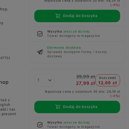
Najniższa cena z ostatnich 30 dni:
58,39 zł
-4%
Shop.
3
Dodaj do koszyka
ny
Wysyłka
jeszcze dzisiaj
Towar dostępny w magazynie
Darmowa dostawa
Sprawdź dostępne formy i koszty
dostawy
067733
39,99 zł
Oszczedź
Shop
27,99 zł
12,00 zł
Najniższa cena z ostatnich 30 dni:
29,19 zł
-4%
etek z
nglish
Dodaj do koszyka
adzi nas
o prezent
Wysyłka
jeszcze dzisiaj
Towar dostępny w magazynie