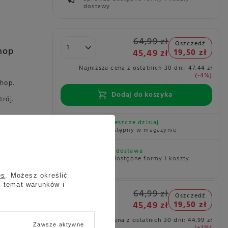
dostawy
64,99 zł
Oszczedź
hop
45,49 zł
19,50 zł
Najniższa cena z ostatnich 30 dni:
47,44 zł
-4%
Shop.
3
Dodaj do koszyka
rój.
Wysyłka
jeszcze dzisiaj
Towar dostępny w magazynie
Darmowa dostawa
064596
Sprawdź dostępne formy i koszty
dostawy
es
. Możesz określić
a temat warunków i
64,99 zł
Oszczedź
hop
45,49 zł
19,50 zł
Najniższa cena z ostatnich 30 dni:
44,99 zł
Zawsze aktywne
+1%