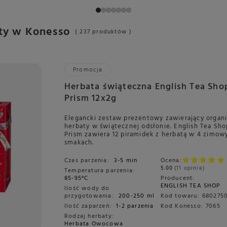
y w Konesso
( 237 produktów )
Promocja
Herbata świąteczna English Tea Sho
Prism 12x2g
Elegancki zestaw prezentowy zawierający organ
herbaty w świątecznej odsłonie. English Tea Sh
Prism zawiera 12 piramidek z herbatą w 4 zimow
smakach.
Czas parzenia:
3-5 min
Ocena:
5.00
11 opinie
Temperatura parzenia:
85-95°C
Producent:
ENGLISH TEA SHOP
Ilość wody do
przygotowania:
200-250 ml
Kod towaru:
680275
Ilość zaparzeń:
1-2 parzenia
Kod Konesso:
7065
Rodzaj herbaty:
Herbata Owocowa