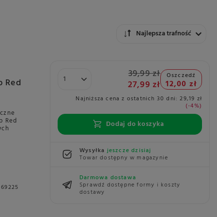
Zmień sortowanie
Najlepsza trafność
39,99 zł
Oszczedź
p Red
27,99 zł
12,00 zł
Najniższa cena z ostatnich 30 dni:
29,19 zł
-4%
iczne
op Red
Dodaj do koszyka
ych
Wysyłka
jeszcze dzisiaj
Towar dostępny w magazynie
Darmowa dostawa
Sprawdź dostępne formy i koszty
069225
dostawy