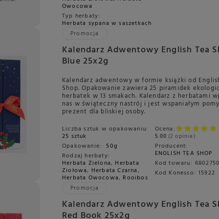
Owocowa
Typ herbaty:
Herbata sypana w saszetkach
Promocja
Kalendarz Adwentowy English Tea 
Blue 25x2g
Kalendarz adwentowy w formie książki od Englis
Shop. Opakowanie zawiera 25 piramidek ekologi
herbatek w 13 smakach. Kalendarz z herbatami 
nas w świąteczny nastrój i jest wspaniałym pom
prezent dla bliskiej osoby.
Liczba sztuk w opakowaniu:
Ocena:
25 sztuk
5.00
2 opinie
Opakowanie:
50g
Producent:
ENGLISH TEA SHOP
Rodzaj herbaty:
Herbata Zielona
,
Herbata
Kod towaru:
680275
Ziołowa
,
Herbata Czarna
,
Kod Konesso:
15922
Herbata Owocowa
,
Rooibos
Promocja
Kalendarz Adwentowy English Tea 
Red Book 25x2g