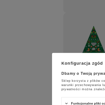
Konfiguracja zgód
Dbamy o Twoją pryw
Sklep korzysta z plików co
warunki przechowywania lu
prywatności można znaleź
Funkcjonalne pliki 