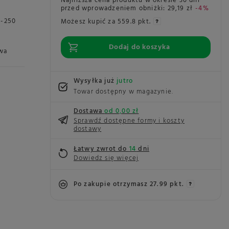
Najniższa cena produktu w okresie 30 dni
przed wprowadzeniem obniżki:
29,19 zł
-4%
0-250
Możesz kupić za
559.8 pkt.
Dodaj do koszyka
wa
Wysyłka już
jutro
Towar dostępny w magazynie
Dostawa
od 0,00 zł
Sprawdź dostępne formy i koszty
dostawy
Łatwy zwrot do
14
dni
Dowiedz się więcej
Po zakupie otrzymasz
27.99 pkt.