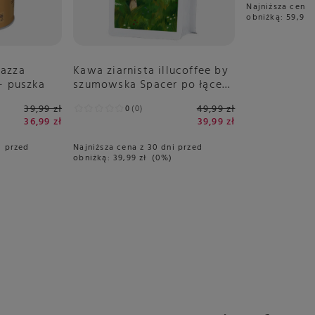
Najniższa cena 
obniżką:
59,97 
vazza
Kawa ziarnista illucoffee by
- puszka
szumowska Spacer po łące
250g
39,99 zł
49,99 zł
0
0
36,99 zł
39,99 zł
i przed
Najniższa cena z 30 dni przed
obniżką:
39,99 zł
0%