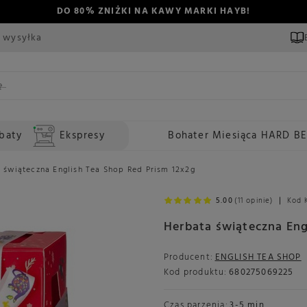
DO 80% ZNIŻKI NA KAWY MARKI HAYB!
 wysyłka
baty
Ekspresy
Bohater Miesiąca HARD B
 świąteczna English Tea Shop Red Prism 12x2g
5.00
(11 opinie)
Kod 
Herbata świąteczna Eng
Producent:
ENGLISH TEA SHOP
Kod produktu:
680275069225
Czas parzenia:
3-5 min