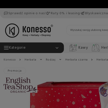
Sprawdź opinie o nas!
Raty 0% i leasing
Błyskawiczna
Kawy
Her
Kategorie
Konesso
Herbata
Rodzaj
Herbata czarna
Herbata
Promocja