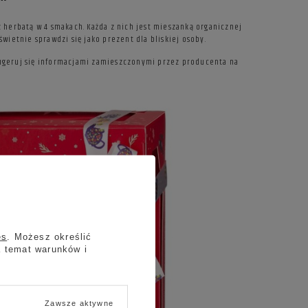
herbatą w 4 smakach. Każda z nich jest mieszanką organicznej
wietnie sprawdzi się jako prezent dla bliskiej osoby.
 Sugeruj się informacjami zamieszczonymi przez producenta na
es
. Możesz określić
a temat warunków i
Zawsze aktywne