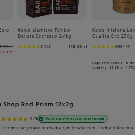
Kawa mielona La
Zero
Kawa ziarnista Tchibo
Qualita Oro 250g 
Barista Espresso 2x1kg
4,99 zł
158,38 zł
4.89
114
5
102
6,99 zł
Najniższa cena z 30 dn
obniżką:
39,99 zł
-7%
a Shop Red Prism 12x2g
5/5
Opinia potwierdzona zakupem
Jestem usatysfakcjonowany tym produktem. Godny polecenia.