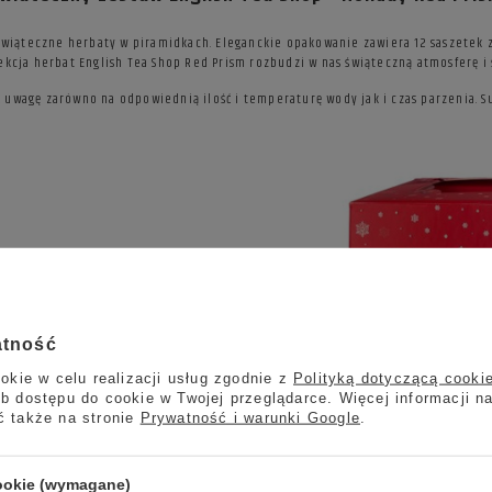
wiąteczne herbaty w piramidkach. Eleganckie opakowanie zawiera 12 saszetek z 
ekcja herbat English Tea Shop Red Prism rozbudzi w nas świąteczną atmosferę i ś
ć uwagę zarówno na odpowiednią ilość i temperaturę wody jak i czas parzenia.
atność
wie:
okie w celu realizacji usług zgodnie z
Polityką dotyczącą cooki
b dostępu do cookie w Twojej przeglądarce. Więcej informacji n
ć także na stronie
Prywatność i warunki Google
.
cookie (wymagane)