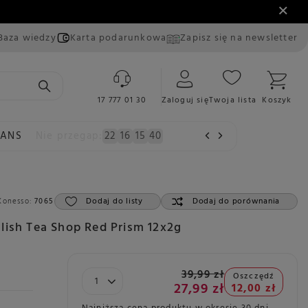
Baza wiedzy
Karta podarunkowa
Zapisz się na newsletter
17 777 01 30
Zaloguj się
Twoja lista
Koszyk
EANS
Nie przegap:
22
16
15
38
Dodaj do listy
Dodaj do porównania
Konesso:
7065
lish Tea Shop Red Prism 12x2g
39,99 zł
Oszczędź
27,99 zł
12,00 zł