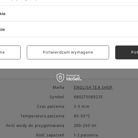
kie
kie
ne
Potwierdzam wymagane
Po
Marka
ENGLISH TEA SHOP
Symbol
680275069225
Czas parzenia
3-5 min
Temperatura parzenia
85-95°C
Ilość wody do przygotowania
200-250 ml
Ilość zaparzeń
1-2 parzenia