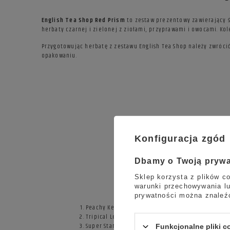
English Tea Shop Red Prism
to zestaw prezentowy zawierający ś
herbaty czarnej i zielonej z ziołami, przyprawami i owocami. Kol
Przygotowując herbatę z zestawu English Tea Shop należy zwróci
opakowaniu.
Konfiguracja zgód
Dbamy o Twoją pryw
Herbaty w zesta
Sklep korzysta z plików co
warunki przechowywania lu
prywatności można znaleź
Peachy Keen
Tripical Lemongrass
Super Star Anise
Funkcjonalne pliki 