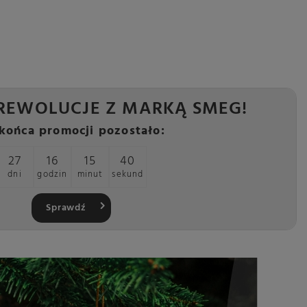
REWOLUCJE Z MARKĄ SMEG!
końca promocji pozostało:
27
16
15
38
dni
godzin
minut
sekund
Sprawdź