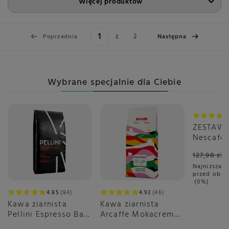
Więcej produktów
z
2
Poprzednia
Następna
Wybrane specjalnie dla Ciebie
Okazja
ZESTAW -
Nescafé 
Gusto Fl
127,98 zł
6x16 sztu
Najniższa c
przed obni
0%
4.85
84
4.93
46
Kawa ziarnista
Kawa ziarnista
Pellini Espresso Bar
Arcaffe Mokacrema
Vivace 500g
1kg