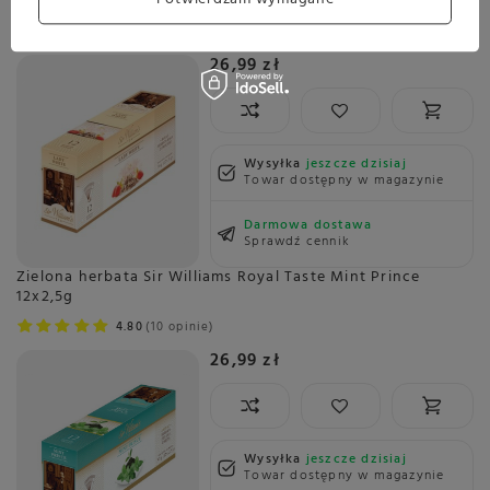
Biała herbata Sir Williams Royal Taste Lady White 12x3g
5.00
25 opinie
26,99 zł
Wysyłka
jeszcze dzisiaj
Towar dostępny w magazynie
Darmowa dostawa
Sprawdź cennik
Zielona herbata Sir Williams Royal Taste Mint Prince
12x2,5g
4.80
10 opinie
26,99 zł
Wysyłka
jeszcze dzisiaj
Towar dostępny w magazynie