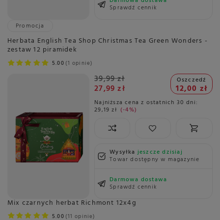
Darmowa dostawa
Sprawdź cennik
Promocja
Herbata English Tea Shop Christmas Tea Green Wonders -
zestaw 12 piramidek
5.00
1 opinie
39,99 zł
Oszczedź
27,99 zł
12,00 zł
Najniższa cena z ostatnich 30 dni:
29,19 zł
-4%
Wysyłka
jeszcze dzisiaj
Towar dostępny w magazynie
Darmowa dostawa
Sprawdź cennik
Mix czarnych herbat Richmont 12x4g
5.00
11 opinie