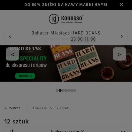
DO 80% ZNIŻKI NA KAWY MARKI HAYB!
Bohater Miesiąca HARD BEANS
Nie przegap:
26
00
11
05
<
>
Wstecz
Konesso
12 sztuk
12 sztuk
Zmień sortowanie
Najlepsza trafność