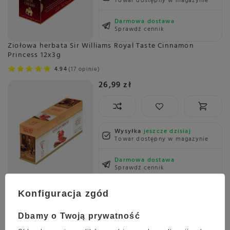
Towar dostępny w magazynie
Darmowa dostawa
Sprawdź cennik
Ziołowa herbata Sir Williams Royal Taste Cinnamon
Princess 12x3g
4.94
17 opinie
26,99 zł
Wysyłka
jeszcze dzisiaj
Towar dostępny w magazynie
Darmowa dostawa
Sprawdź cennik
Zielona herbata Sir Williams Royal Taste Green Kingdom
12x2,5g
Konfiguracja zgód
4.80
10 opinie
Dbamy o Twoją prywatność
26,99 zł