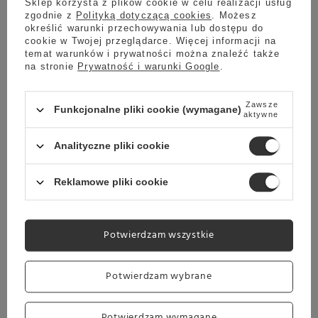
Sklep korzysta z plików cookie w celu realizacji usług
zgodnie z
Polityką dotyczącą cookies
. Możesz
określić warunki przechowywania lub dostępu do
cookie w Twojej przeglądarce. Więcej informacji na
Wysyłka
jeszcze dzisiaj
temat warunków i prywatności można znaleźć także
Towar dostępny w magazynie
na stronie
Prywatność i warunki Google
.
Darmowa dostawa
Sprawdź cennik
Zawsze
Funkcjonalne pliki cookie (wymagane)
aktywne
Czarna herbata Sir Williams Royal Taste King of Ceylon
12x3g
Analityczne pliki cookie
5.00
12 opinie
26,99 zł
Reklamowe pliki cookie
Potwierdzam wszystkie
Wysyłka
jeszcze dzisiaj
Towar dostępny w magazynie
Potwierdzam wybrane
Darmowa dostawa
Sprawdź cennik
Potwierdzam wymagane