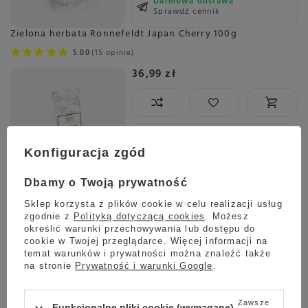
Darmowa dostawa
Sprawdź cennik
Zielona herbata Ronnefeldt Japan Cherry 100g
5.00
15 opinie
36,99 zł
Wysyłka
jeszcze dzisiaj
Towar dostępny w magazynie
Konfiguracja zgód
Darmowa dostawa
Dbamy o Twoją prywatność
Sprawdź cennik
Sklep korzysta z plików cookie w celu realizacji usług
Zielona herbata Ronnefeldt Couture2 FANCY SENCHA 100g
zgodnie z
Polityką dotyczącą cookies
. Możesz
5.00
5 opinie
określić warunki przechowywania lub dostępu do
cookie w Twojej przeglądarce. Więcej informacji na
47,99 zł
temat warunków i prywatności można znaleźć także
na stronie
Prywatność i warunki Google
.
Zawsze
Funkcjonalne pliki cookie (wymagane)