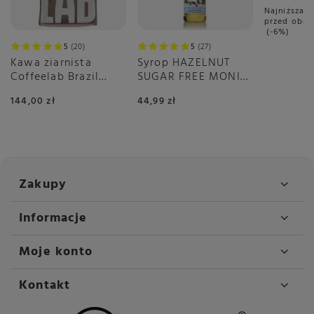
Najniższa c
przed obni
-6%
5
20
5
27
Kawa ziarnista
Syrop HAZELNUT
Coffeelab Brazil
SUGAR FREE MONIN
Igarape Rainforest
0,7 L
144,00 zł
44,99 zł
1kg
Zakupy
Informacje
Moje konto
Kontakt