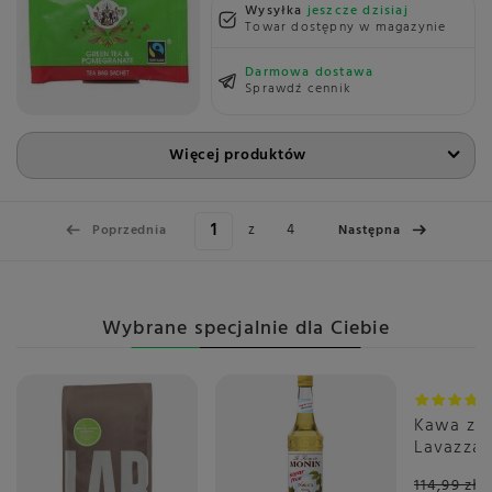
Wysyłka
jeszcze dzisiaj
Towar dostępny w magazynie
Darmowa dostawa
Sprawdź cennik
Więcej produktów
z
4
Poprzednia
Następna
Wybrane specjalnie dla Ciebie
Promoc
Kawa zia
Lavazza 
Crema Ri
114,99 zł