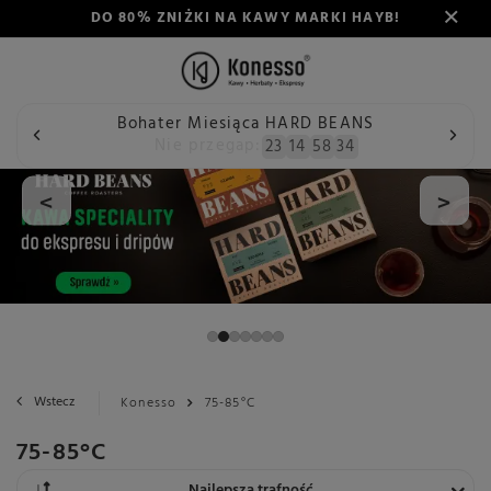
DO 80% ZNIŻKI NA KAWY MARKI HAYB!
Bohater Miesiąca HARD BEANS
Nie przegap:
23
14
58
33
<
>
Wstecz
Konesso
75-85°C
75-85°C
Zmień sortowanie
Najlepsza trafność