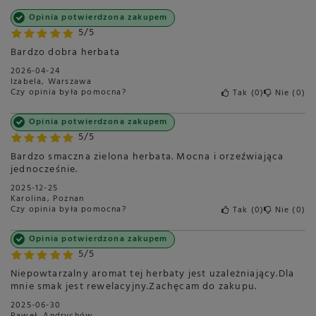
Opinia potwierdzona zakupem
5/5
Bardzo dobra herbata
2026-04-24
Izabela, Warszawa
Czy opinia była pomocna?
Tak
0
Nie
0
Opinia potwierdzona zakupem
5/5
Bardzo smaczna zielona herbata. Mocna i orzeźwiająca
jednocześnie.
2025-12-25
Karolina, Poznan
Czy opinia była pomocna?
Tak
0
Nie
0
Opinia potwierdzona zakupem
5/5
Niepowtarzalny aromat tej herbaty jest uzależniający.Dla
mnie smak jest rewelacyjny.Zachęcam do zakupu.
2025-06-30
Paweł, Andrychów