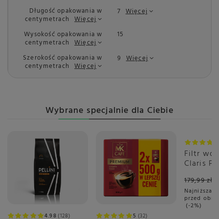
Długość opakowania w
7
Więcej
centymetrach
Więcej
Wysokość opakowania w
15
centymetrach
Więcej
Szerokość opakowania w
9
Więcej
centymetrach
Więcej
Wybrane specjalnie dla Ciebie
Promoc
Filtr wo
Claris P
PLUS
179,99 zł
Najniższa c
przed obni
-2%
4.98
128
5
32