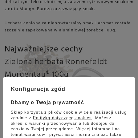
delikatnym, lekko słodkim, a zarazem cytrusowym smakiem
z nutą Mango. Bardzo orzeźwiający smak.
Herbata ceniona za niepowtarzalny smak i aromat została
szczelnie zapakowana w aluminiowej torebce 100g.
Najważniejsze cechy
Zielona herbata Ronnefeldt
Morgentau® 100g
Konfiguracja zgód
Dbamy o Twoją prywatność
Sklep korzysta z plików cookie w celu realizacji usług
zgodnie z
Polityką dotyczącą cookies
. Możesz
Pochodzenie liści
Okres zbioru
Opakowanie
określić warunki przechowywania lub dostępu do
Chiny
lato
100g
cookie w Twojej przeglądarce. Więcej informacji na
temat warunków i prywatności można znaleźć także