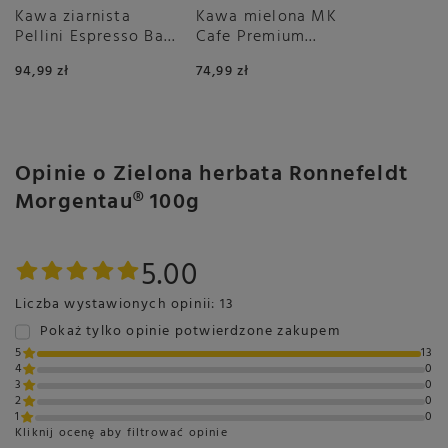
Kawa ziarnista
Kawa mielona MK
Pellini Espresso Bar
Cafe Premium
Cremoso no.9 1kg
2x500g
94,99 zł
74,99 zł
Opinie o Zielona herbata Ronnefeldt
Morgentau® 100g
5.00
Liczba wystawionych opinii: 13
Pokaż tylko opinie potwierdzone zakupem
5
13
4
0
3
0
2
0
1
0
Kliknij ocenę aby filtrować opinie