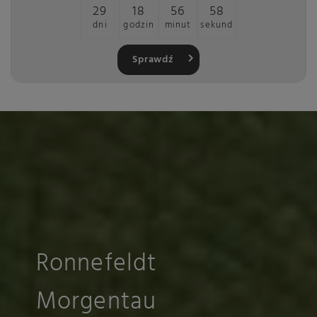
29
18
56
58
dni
godzin
minut
sekund
Sprawdź
Ronnefeldt
Morgentau