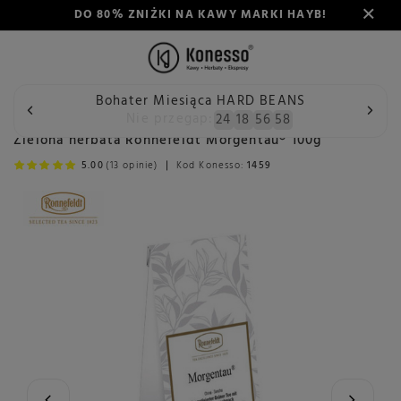
DO 80% ZNIŻKI NA KAWY MARKI HAYB!
Bohater Miesiąca HARD BEANS
Wstecz
Konesso
Herbata
Rodzaj
Herbata zielona
Nie przegap:
24
18
56
58
Zielona herbata Ronnefeldt Morgentau® 100g
5.00
(13 opinie)
Kod Konesso:
1459