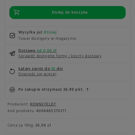
Dodaj do koszyka
Wysyłka już
dzisiaj
Towar dostępny w magazynie
Dostawa
od 0,00 zł
Sprawdź dostępne formy i koszty dostawy
Łatwy zwrot do
14
dni
Dowiedz się więcej
Po zakupie otrzymasz
36.99 pkt.
Producent:
RONNEFELDT
Kod produktu:
4006465370371
Cena za
100g
:
36,99 zł