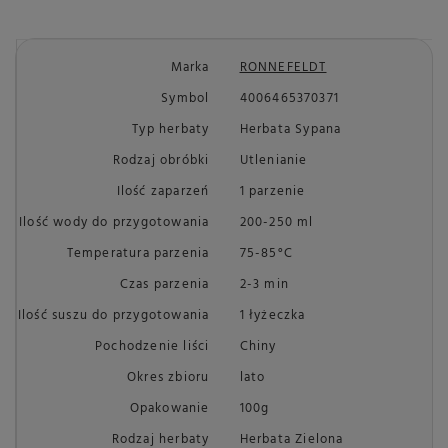
Marka
RONNEFELDT
Symbol
4006465370371
Typ herbaty
Herbata Sypana
Rodzaj obróbki
Utlenianie
Ilość zaparzeń
1 parzenie
Ilość wody do przygotowania
200-250 ml
Temperatura parzenia
75-85°C
Czas parzenia
2-3 min
Ilość suszu do przygotowania
1 łyżeczka
Pochodzenie liści
Chiny
Okres zbioru
lato
Opakowanie
100g
Rodzaj herbaty
Herbata Zielona