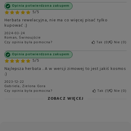
Typ herbaty
Herbata sypana w saszetkach
Opinia potwierdzona zakupem
Długość opakowania w
20
5/5
centymetrach
Więcej
Herbata rewelacyjna, nie ma co więcej pisać tylko
Wysokość opakowania w
18
kupować :)
centymetrach
Więcej
2024-03-24
Roman, Świnoujście
Szerokość opakowania w
10
Czy opinia była pomocna?
Tak
0
Nie
0
centymetrach
Więcej
Liczba sztuk w opakowaniu
50 sztuk
Opinia potwierdzona zakupem
5/5
Najlepsza herbata . A w wersji zimowej to jest jakiś kosmos
:)
2023-12-22
Gabriela, Zielona Gora
Czy opinia była pomocna?
Tak
1
Nie
0
ZOBACZ WIĘCEJ