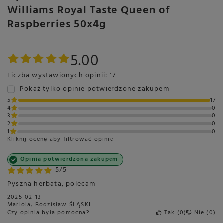
Williams Royal Taste Queen of
Raspberries 50x4g
Marka
SIR WILLIAM'S
5.00
Symbol
5903240323142
Liczba wystawionych opinii: 17
Dostępne wersje
Queen of Raspberries
Pokaż tylko opinie potwierdzone zakupem
Przeznaczenie
Do biura
5
17
Do domu
4
0
3
0
Do gastronomii
2
0
Ilość wody do przygotowania
300 ml
1
0
Kliknij ocenę aby filtrować opinie
Ilość zaparzeń
1 parzenie
Opinia potwierdzona zakupem
Temperatura parzenia
95-100°C
5/5
Czas parzenia
6-10 min
Pyszna herbata, polecam
Opakowanie
200g
2025-02-13
Mariola, Bodzisław ŚLĄSKI
Rodzaj herbaty
Herbata Owocowa
Czy opinia była pomocna?
Tak
0
Nie
0