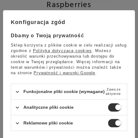
Raspberries
Konfiguracja zgód
Sir William's Queen of Raspberries to wyjątkowa
mieszanka owoców skomponowana na bazie malin,
Dbamy o Twoją prywatność
hibiskusa, dzikiej róży oraz jabłka.
Sklep korzysta z plików cookie w celu realizacji usług
zgodnie z
Polityką dotyczącą cookies
. Możesz
Queen of Raspberries pozwala nam uzyskać napar o
określić warunki przechowywania lub dostępu do
głębokiej, czerwonej barwie oraz intensywnym,
cookie w Twojej przeglądarce. Więcej informacji na
malinowym smaku i aromacie.
temat warunków i prywatności można znaleźć także
na stronie
Prywatność i warunki Google
.
Wyjątkowy smak herbaty owocowej Sir William's Queen of
Raspberries sprawia, że doskonale rozgrzeje nas w mroźne
Zawsze
Funkcjonalne pliki cookie (wymagane)
wieczory, ale także sprawdzi się w wersji mrożonej.
aktywne
Ze względu na standaryzację produktów Sir William's
Analityczne pliki cookie
możesz otrzymać produkt zarówno z nowym, jak i
starym logotypem.
Reklamowe pliki cookie