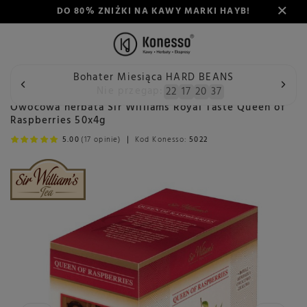
DO 80% ZNIŻKI NA KAWY MARKI HAYB!
Bohater Miesiąca HARD BEANS
Wstecz
Konesso
Herbata
Rodzaj
Herbata owocowa
Nie przegap:
22
17
20
37
Owocowa herbata Sir Williams Royal Taste Queen of
Raspberries 50x4g
5.00
(17 opinie)
Kod Konesso:
5022