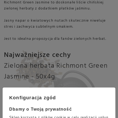
Richmont Green Jasmine to doskonałe liście chińskiej
zielonej herbaty z dodatkiem płatków jaśminu.
Jasny napar o kwiatowych nutach skutecznie niweluje
stres i zachwyca subtelnym smakiem.
Jest to idealna propozycja dla fanów zielonych herbat.
Najważniejsze cechy
Zielona herbata Richmont Green
Jasmine - 50x4g
Konfiguracja zgód
Dbamy o Twoją prywatność
Opakowanie
Sklep korzysta z plików cookie w celu realizacji usług