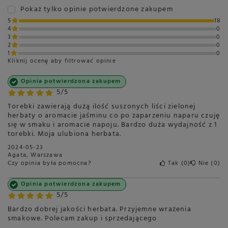
Pokaż tylko opinie potwierdzone zakupem
5
18
4
0
3
0
2
0
1
0
Kliknij ocenę aby filtrować opinie
Opinia potwierdzona zakupem
5/5
Torebki zawierają dużą ilość suszonych liści zielonej
herbaty o aromacie jaśminu co po zaparzeniu naparu czuję
się w smaku i aromacie napoju. Bardzo duża wydajność z 1
torebki. Moja ulubiona herbata.
2024-05-23
Agata, Warszawa
Czy opinia była pomocna?
Tak
0
Nie
0
Opinia potwierdzona zakupem
5/5
Bardzo dobrej jakości herbata. Przyjemne wrażenia
smakowe. Polecam zakup i sprzedającego