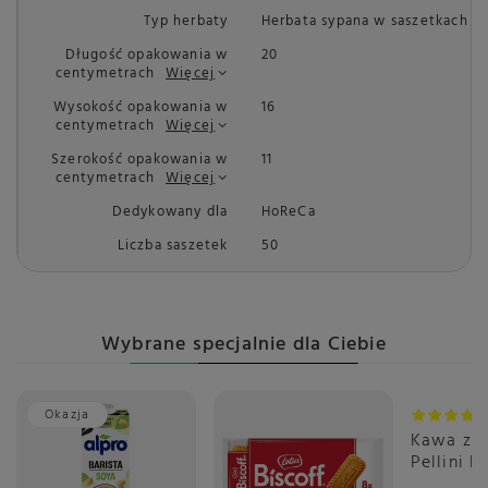
Typ herbaty
Herbata sypana w saszetkach
Długość opakowania w
20
centymetrach
Więcej
Wysokość opakowania w
16
centymetrach
Więcej
Szerokość opakowania w
11
centymetrach
Więcej
Dedykowany dla
HoReCa
Liczba saszetek
50
Wybrane specjalnie dla Ciebie
Okazja
Kawa zia
Pellini E
Vivace 