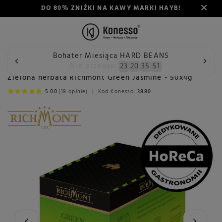
DO 80% ZNIŻKI NA KAWY MARKI HAYB!
Bohater Miesiąca HARD BEANS
Wstecz
Konesso
Herbata
Rodzaj
Herbata zielona
Nie przegap:
23
20
35
50
Zielona herbata Richmont Green Jasmine - 50x4g
5.00
(18 opinie)
Kod Konesso:
3880