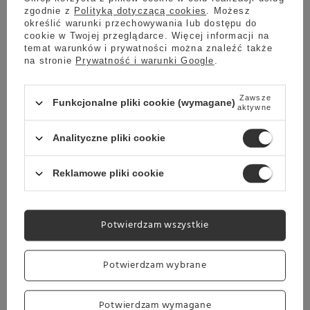
200g
zgodnie z
Polityką dotyczącą cookies
. Możesz
określić warunki przechowywania lub dostępu do
cookie w Twojej przeglądarce. Więcej informacji na
temat warunków i prywatności można znaleźć także
na stronie
Prywatność i warunki Google
.
JAK ZAPARZYĆ ZIELONĄ
HERBATĘ Richmont Green
Zawsze
Funkcjonalne pliki cookie (wymagane)
aktywne
Jasmine?
Analityczne pliki cookie
Przygotowując herbatę Richmont Green Jasmine
Reklamowe pliki cookie
należy zwrócić uwagę zarówno na odpowiednią ilość i
temperaturę wody jak i czas parzenia. Sugerujemy
przygotować Richmont Green Jasmine następująco:
Potwierdzam wszystkie
Temperatura
Czas parzenia
Potwierdzam wybrane
parzenia
2-3 min
70-85°C
Potwierdzam wymagane