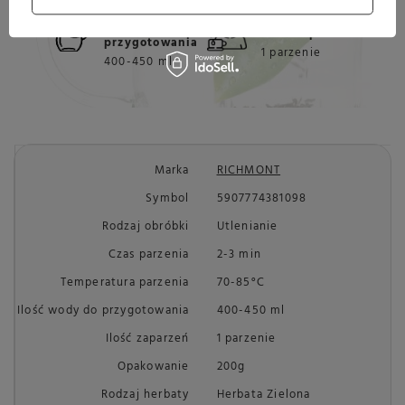
Ilość wody do
Ilość zaparzeń
przygotowania
1 parzenie
400-450 ml
Marka
RICHMONT
Symbol
5907774381098
Rodzaj obróbki
Utlenianie
Czas parzenia
2-3 min
Temperatura parzenia
70-85°C
Ilość wody do przygotowania
400-450 ml
Ilość zaparzeń
1 parzenie
Opakowanie
200g
Rodzaj herbaty
Herbata Zielona