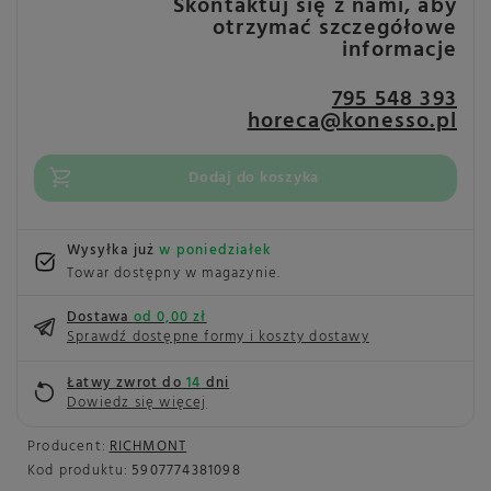
Skontaktuj się z nami, aby
otrzymać szczegółowe
informacje
795 548 393
horeca@konesso.pl
Dodaj do koszyka
Wysyłka już
w poniedziałek
Towar dostępny w magazynie
Dostawa
od 0,00 zł
Sprawdź dostępne formy i koszty dostawy
Łatwy zwrot do
14
dni
Dowiedz się więcej
Producent:
RICHMONT
Kod produktu:
5907774381098