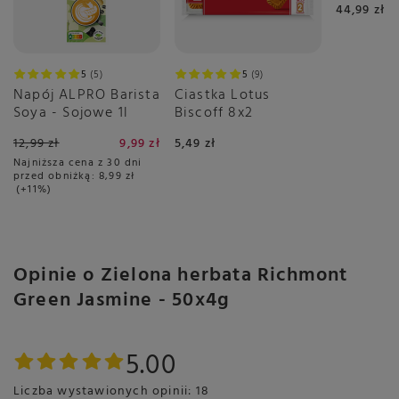
44,99 zł
5
5
5
9
Napój ALPRO Barista
Ciastka Lotus
Soya - Sojowe 1l
Biscoff 8x2
12,99 zł
9,99 zł
5,49 zł
Najniższa cena z 30 dni
przed obniżką:
8,99 zł
+11%
Opinie o Zielona herbata Richmont
Green Jasmine - 50x4g
5.00
Liczba wystawionych opinii: 18