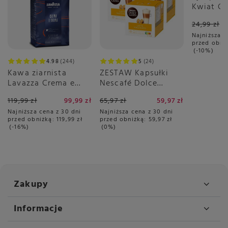
Kwiat Cz
440 ml -
24,99 zł
Najniższa c
przed obni
-10%
4.98
244
5
24
Kawa ziarnista
ZESTAW Kapsułki
Lavazza Crema e
Nescafé Dolce
Aroma Blue 1kg
Gusto Latte
119,99 zł
99,99 zł
65,97 zł
59,97 zł
Macchiato 3x16
Najniższa cena z 30 dni
Najniższa cena z 30 dni
sztuk
przed obniżką:
119,99 zł
przed obniżką:
59,97 zł
-16%
0%
Zakupy
Informacje