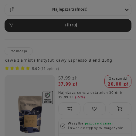
Zmień sortowanie
Najlepsza trafność
Filtruj
Promocja
Kawa ziarnista Instytut Kawy Espresso Blend 250g
5.00
14 opinie
57,99 zł
Oszczedź
37,99 zł
20,00 zł
Najniższa cena z ostatnich 30 dni:
39,99 zł
-5%
Wysyłka
jeszcze dzisiaj
Towar dostępny w magazynie