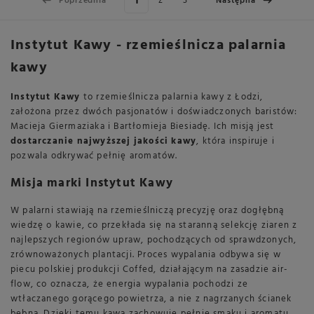
z
3
Poprzednia
Następna
Instytut Kawy - rzemieślnicza palarnia
kawy
Instytut Kawy
to rzemieślnicza palarnia kawy z Łodzi,
założona przez dwóch pasjonatów i doświadczonych baristów:
Macieja Giermaziaka i Bartłomieja Biesiadę. Ich misją jest
dostarczanie najwyższej jakości kawy
, która inspiruje i
pozwala odkrywać pełnię aromatów.
Misja marki Instytut Kawy
W palarni stawiają na rzemieślniczą precyzję oraz dogłębną
wiedzę o kawie, co przekłada się na staranną selekcję ziaren z
najlepszych regionów upraw, pochodzących od sprawdzonych,
zrównoważonych plantacji. Proces wypalania odbywa się w
piecu polskiej produkcji Coffed, działającym na zasadzie air-
flow, co oznacza, że energia wypalania pochodzi ze
wtłaczanego gorącego powietrza, a nie z nagrzanych ścianek
bębna. Dzięki temu kawa zachowuje pełnię smaku i aromatu.