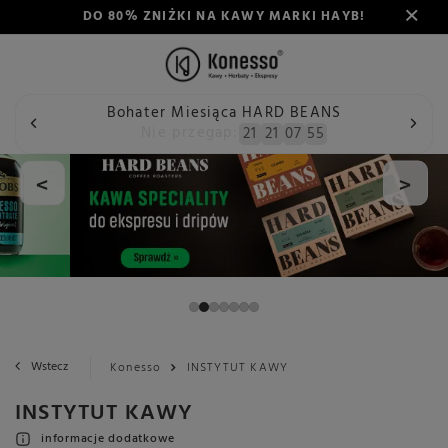
DO 80% ZNIŻKI NA KAWY MARKI HAYB!
Bohater Miesiąca HARD BEANS
Nie przegap:
21
21
07
54
<
>
Wstecz
Konesso
INSTYTUT KAWY
INSTYTUT KAWY
informacje dodatkowe