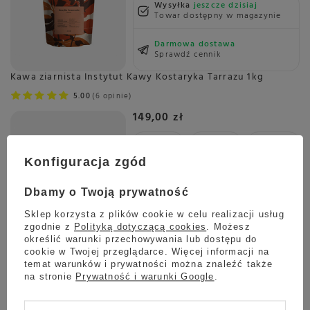
Wysyłka
jeszcze dzisiaj
Towar dostępny w magazynie
Darmowa dostawa
Sprawdź cennik
Kawa ziarnista Instytut Kawy Kostaryka Tarrazu 1kg
5.00
6 opinie
149,00 zł
Konfiguracja zgód
Wysyłka
jeszcze dzisiaj
Towar dostępny w magazynie
Dbamy o Twoją prywatność
Sklep korzysta z plików cookie w celu realizacji usług
Darmowa dostawa
zgodnie z
Polityką dotyczącą cookies
. Możesz
Sprawdź cennik
określić warunki przechowywania lub dostępu do
Kawa ziarnista Instytut Kawy Kostaryka Tarrazu 250g
cookie w Twojej przeglądarce. Więcej informacji na
temat warunków i prywatności można znaleźć także
5.00
6 opinie
na stronie
Prywatność i warunki Google
.
46,00 zł