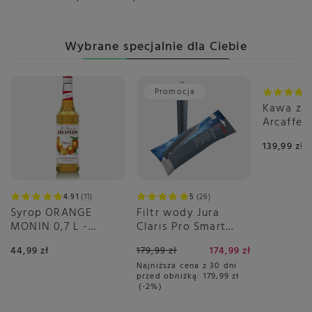
Wybrane specjalnie dla Ciebie
Promocja
Kawa zia
Arcaffe
1kg
139,99 zł
4.91
11
5
26
Syrop ORANGE
Filtr wody Jura
MONIN 0,7 L -
Claris Pro Smart
pomarańczowy
PLUS
44,99 zł
179,99 zł
174,99 zł
Najniższa cena z 30 dni
przed obniżką:
179,99 zł
-2%