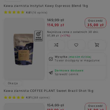
Kawa ziarnista Instytut Kawy Espresso Blend 1kg
4.81
16 opinie
149,99 zł
Oszczedź
114,99 zł
35,00 zł
Najniższa cena z ostatnich 30 dni:
97,99 zł
+17%
Wysyłka
jeszcze dzisiaj
Towar dostępny w magazynie
Darmowa dostawa
Sprawdź cennik
Okazja
Kawa ziarnista COFFEE PLANT Sweet Brazil Shot 1kg
4.91
268 opinie
154,99 zł
Oszczedź