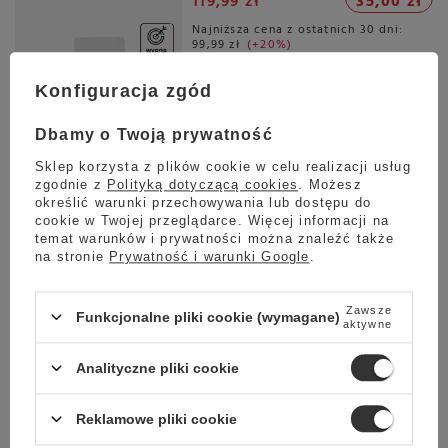
119,99 zł
35,00 zł
Najniższa cena z ostatnich 30 dni:
99,99 zł
+20%
Konfiguracja zgód
Wysyłka
jeszcze dzisiaj
Dbamy o Twoją prywatność
Towar dostępny w magazynie
Sklep korzysta z plików cookie w celu realizacji usług
Darmowa dostawa
zgodnie z
Polityką dotyczącą cookies
. Możesz
Sprawdź cennik
określić warunki przechowywania lub dostępu do
cookie w Twojej przeglądarce. Więcej informacji na
Okazja
temat warunków i prywatności można znaleźć także
na stronie
Prywatność i warunki Google
.
Kawa ziarnista COFFEE PLANT Sweet Brazil Shot 250g
4.87
153 opinie
Zawsze
Funkcjonalne pliki cookie (wymagane)
46,99 zł
aktywne
Oszczedź
34,99 zł
12,00 zł
Analityczne pliki cookie
Najniższa cena z ostatnich 30 dni:
29,99 zł
+16%
Reklamowe pliki cookie