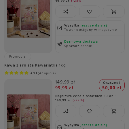
46,99 zł
-25%
Wysyłka
jeszcze dzisiaj
Towar dostępny w magazynie
Darmowa dostawa
Sprawdź cennik
Promocja
Kawa ziarnista Kawariatka 1kg
4.91
47 opinie
149,99 zł
Oszczedź
99,99 zł
50,00 zł
Najniższa cena z ostatnich 30 dni:
149,99 zł
-33%
Wysyłka
jeszcze dzisiaj