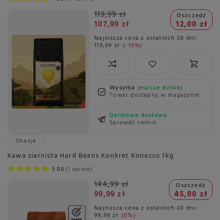
119,99 zł
Oszczedź
107,99 zł
12,00 zł
Najniższa cena z ostatnich 30 dni:
119,99 zł
-10%
Wysyłka
jeszcze dzisiaj
Towar dostępny w magazynie
Darmowa dostawa
Sprawdź cennik
Okazja
Kawa ziarnista Hard Beans Konkret Konesso 1kg
5.00
1 opinie
144,99 zł
Oszczedź
99,99 zł
45,00 zł
Najniższa cena z ostatnich 30 dni:
99,99 zł
0%