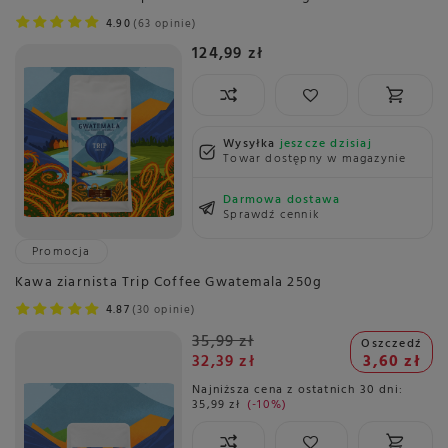
4.90
63 opinie
124,99 zł
Wysyłka
jeszcze dzisiaj
Towar dostępny w magazynie
Darmowa dostawa
Sprawdź cennik
Promocja
Kawa ziarnista Trip Coffee Gwatemala 250g
4.87
30 opinie
35,99 zł
Oszczedź
32,39 zł
3,60 zł
Najniższa cena z ostatnich 30 dni:
35,99 zł
-10%