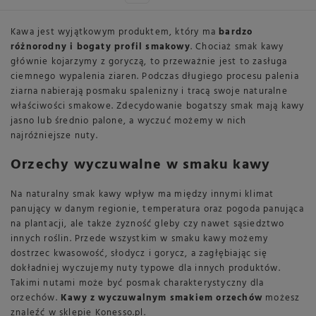
Kawa jest wyjątkowym produktem, który ma
bardzo
różnorodny i bogaty profil smakowy
. Chociaż smak kawy
głównie kojarzymy z goryczą, to przeważnie jest to zasługa
ciemnego wypalenia ziaren. Podczas długiego procesu palenia
ziarna nabierają posmaku spalenizny i tracą swoje naturalne
właściwości smakowe. Zdecydowanie bogatszy smak mają kawy
jasno lub średnio palone, a wyczuć możemy w nich
najróżniejsze nuty.
Orzechy wyczuwalne w smaku kawy
Na naturalny smak kawy wpływ ma między innymi klimat
panujący w danym regionie, temperatura oraz pogoda panująca
na plantacji, ale także żyzność gleby czy nawet sąsiedztwo
innych roślin. Przede wszystkim w smaku kawy możemy
dostrzec kwasowość, słodycz i gorycz, a zagłębiając się
dokładniej wyczujemy nuty typowe dla innych produktów.
Takimi nutami może być posmak charakterystyczny dla
orzechów.
Kawy z wyczuwalnym smakiem orzechów
możesz
znaleźć w sklepie Konesso.pl.