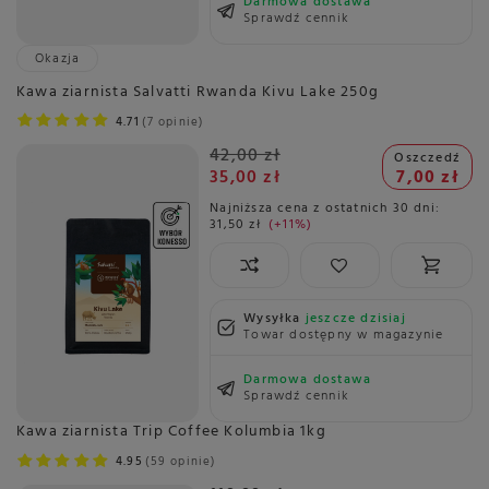
Darmowa dostawa
Sprawdź cennik
Okazja
Kawa ziarnista Salvatti Rwanda Kivu Lake 250g
4.71
7 opinie
42,00 zł
Oszczedź
35,00 zł
7,00 zł
Najniższa cena z ostatnich 30 dni:
31,50 zł
+11%
Wysyłka
jeszcze dzisiaj
Towar dostępny w magazynie
Darmowa dostawa
Sprawdź cennik
Kawa ziarnista Trip Coffee Kolumbia 1kg
4.95
59 opinie