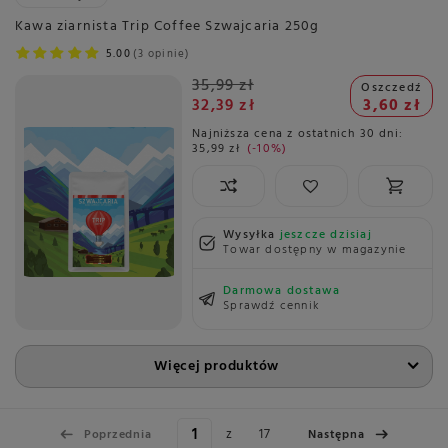
Kawa ziarnista Trip Coffee Szwajcaria 250g
5.00
3 opinie
35,99 zł
Oszczedź
32,39 zł
3,60 zł
Najniższa cena z ostatnich 30 dni:
35,99 zł
-10%
Wysyłka
jeszcze dzisiaj
Towar dostępny w magazynie
Darmowa dostawa
Sprawdź cennik
Więcej produktów
z
17
Poprzednia
Następna