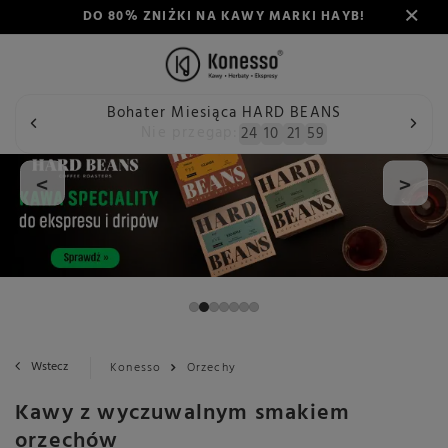
DO 80% ZNIŻKI NA KAWY MARKI HAYB!
Bohater Miesiąca HARD BEANS
Nie przegap:
24
10
21
58
<
>
Wstecz
Konesso
Orzechy
Kawy z wyczuwalnym smakiem
orzechów