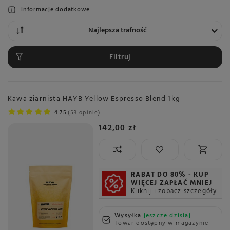
informacje dodatkowe
Zmień sortowanie
Najlepsza trafność
Filtruj
Kawa ziarnista HAYB Yellow Espresso Blend 1kg
4.75
53 opinie
142,00 zł
RABAT DO 80% - KUP
WIĘCEJ ZAPŁAĆ MNIEJ
Kliknij i zobacz szczegóły
Wysyłka
jeszcze dzisiaj
Towar dostępny w magazynie