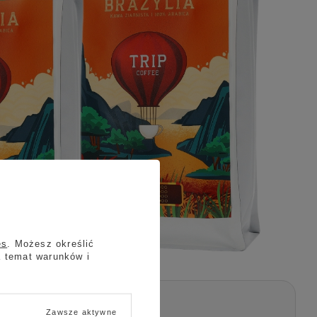
es
. Możesz określić
a temat warunków i
Zawsze aktywne