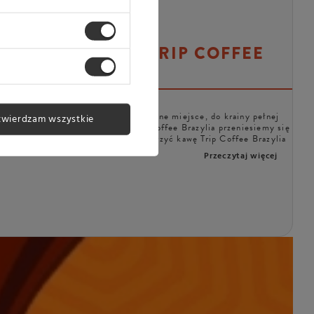
 ZAPARZYĆ KAWĘ TRIP COFFEE
BRAZYLIA?
awy może przenieść nas w zupełnie inne miejsce, do krainy pełnej
twierdzam wszystkie
znych i przygód. Dzięki kawie Trip Coffee Brazylia przeniesiemy się
właśnie, jakiej? Jak smakuje i jak zaparzyć kawę Trip Coffee Brazylia
lbowym?
Przeczytaj więcej