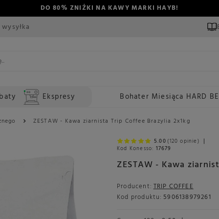
DO 80% ZNIŻKI NA KAWY MARKI HAYB!
 wysyłka
baty
Ekspresy
Bohater Miesiąca HARD B
znego
ZESTAW - Kawa ziarnista Trip Coffee Brazylia 2x1kg
5.00
(120 opinie)
Kod Konesso:
17679
ZESTAW - Kawa ziarnista
Producent:
TRIP COFFEE
Kod produktu:
5906138979261