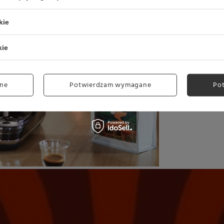
kie
JAK
kie
Smak i aromat k
ne
Potwierdzam wymagane
Po
doznań sensoryc
do krainy... no 
w ekspresie ko