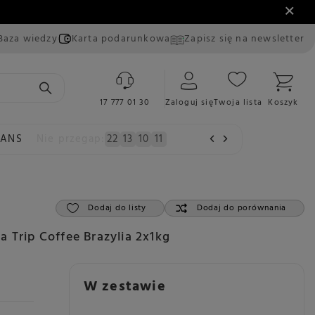
Baza wiedzy
Karta podarunkowa
Zapisz się na newsletter
17 777 01 30
Zaloguj się
Twoja lista
Koszyk
EANS
Nie przegap:
22
13
10
10
Dodaj do listy
Dodaj do porównania
 Trip Coffee Brazylia 2x1kg
W zestawie