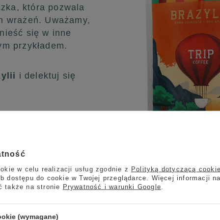
czka, która pozwala
ch wrażeń. Uważamy,
nieść się w inne
ym przykładem.
ylii
i delektuj się
 ziarnistej Trip
atność
okie w celu realizacji usług zgodnie z
Polityką dotyczącą cooki
b dostępu do cookie w Twojej przeglądarce. Więcej informacji n
ć także na stronie
Prywatność i warunki Google
.
cookie (wymagane)