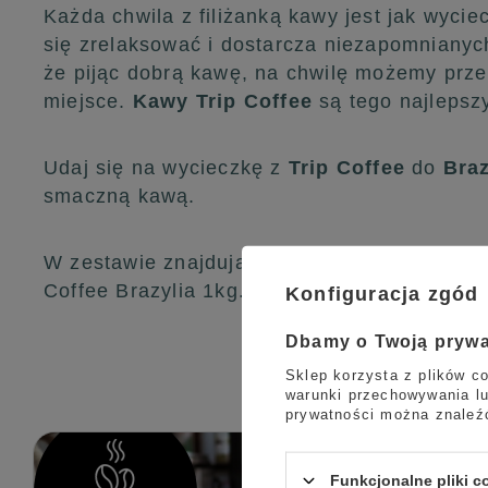
Każda chwila z filiżanką kawy jest jak wycie
się zrelaksować i dostarcza niezapomniany
że pijąc dobrą kawę, na chwilę możemy prze
miejsce.
Kawy Trip Coffee
są tego najlepsz
Udaj się na wycieczkę z
Trip Coffee
do
Braz
smaczną kawą.
W zestawie znajdują się dwa opakowania kawy
Coffee Brazylia 1kg.
Konfiguracja zgód
Dbamy o Twoją pryw
Sklep korzysta z plików co
warunki przechowywania lu
prywatności można znaleź
Funkcjonalne pliki 