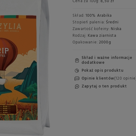
Cena za
100g
:
8,50 zł
Skład:
100% Arabika
Stopień palenia:
Średni
Zawartość kofeiny:
Niska
Rodzaj:
Kawa ziarnista
Opakowanie:
2000g
Skład i ważne informacje
dodatkowe
Pokaż opis produktu
Opinie klientów
(120 opinie
Zapytaj o ten produkt