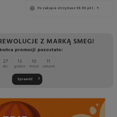
Po zakupie otrzymasz
99.99 pkt.
REWOLUCJE Z MARKĄ SMEG!
końca promocji pozostało:
27
13
10
10
dni
godzin
minut
sekund
Sprawdź