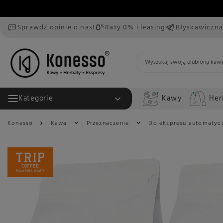
Sprawdź opinie o nas!
Raty 0% i leasing
Błyskawiczna
Kawy
Her
Kategorie
Konesso
Kawa
Przeznaczenie
Do ekspresu automatyc