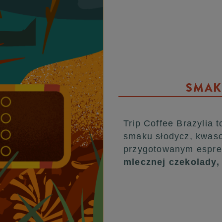
SMAK 
Trip Coffee Brazylia
smaku słodycz, kwaso
przygotowanym espr
mlecznej czekolady,