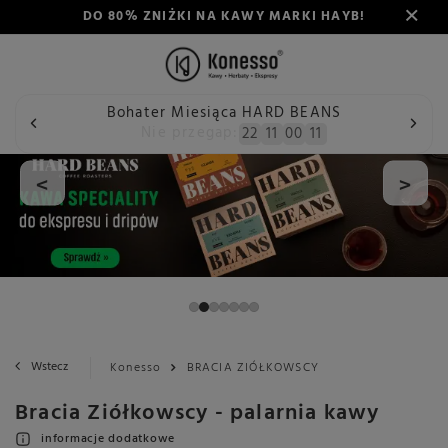
DO 80% ZNIŻKI NA KAWY MARKI HAYB!
Bohater Miesiąca HARD BEANS
Nie przegap:
22
11
00
11
<
>
Wstecz
Konesso
BRACIA ZIÓŁKOWSCY
Bracia Ziółkowscy - palarnia kawy
informacje dodatkowe