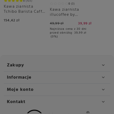
5
103
0
0
Kawa ziarnista
Kawa ziarnista
Tchibo Barista Caffé
illucoffee by
Crema 2x1kg
szumowska Spacer
154,42 zł
49,99 zł
39,99 zł
po łące 250g
Najniższa cena z 30 dni
przed obniżką:
39,99 zł
0%
Zakupy
Informacje
Moje konto
Kontakt