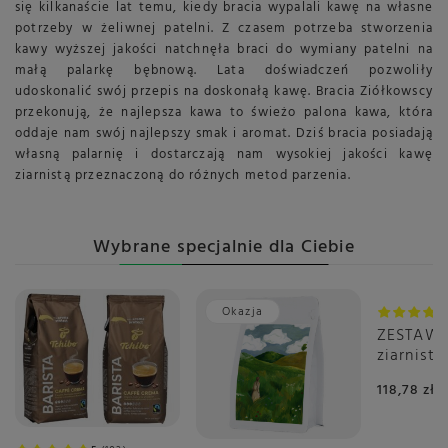
się kilkanaście lat temu, kiedy bracia wypalali kawę na własne
potrzeby w żeliwnej patelni. Z czasem potrzeba stworzenia
kawy wyższej jakości natchnęła braci do wymiany patelni na
małą palarkę bębnową. Lata doświadczeń pozwoliły
udoskonalić swój przepis na doskonałą kawę. Bracia Ziółkowscy
przekonują, że najlepsza kawa to świeżo palona kawa, która
oddaje nam swój najlepszy smak i aromat. Dziś bracia posiadają
własną palarnię i dostarczają nam wysokiej jakości kawę
ziarnistą przeznaczoną do różnych metod parzenia.
Wybrane specjalnie dla Ciebie
Okazja
ZESTAW
ziarnist
Crema 2x
118,78 zł