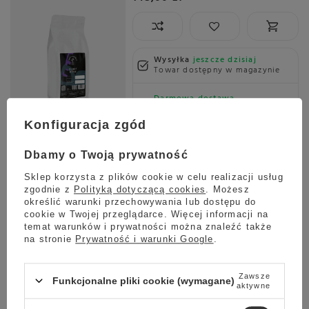
Wysyłka
jeszcze dzisiaj
Towar dostępny w magazynie
Darmowa dostawa
Sprawdź cennik
Konfiguracja zgód
Kawa ziarnista Bracia Ziółkowscy Brazylia Szybki Przelew
250g
Dbamy o Twoją prywatność
4.72
18 opinie
Sklep korzysta z plików cookie w celu realizacji usług
41,00 zł
zgodnie z
Polityką dotyczącą cookies
. Możesz
określić warunki przechowywania lub dostępu do
cookie w Twojej przeglądarce. Więcej informacji na
temat warunków i prywatności można znaleźć także
na stronie
Prywatność i warunki Google
.
Wysyłka
jeszcze dzisiaj
Towar dostępny w magazynie
Zawsze
Funkcjonalne pliki cookie (wymagane)
Darmowa dostawa
aktywne
Sprawdź cennik