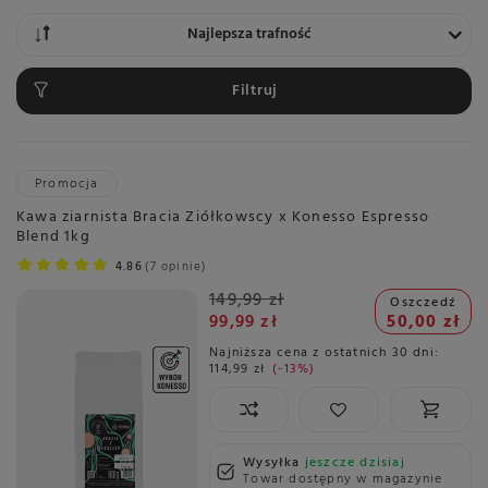
Zmień sortowanie
Najlepsza trafność
Filtruj
Promocja
Kawa ziarnista Bracia Ziółkowscy x Konesso Espresso
Blend 1kg
4.86
7 opinie
149,99 zł
Oszczedź
99,99 zł
50,00 zł
Najniższa cena z ostatnich 30 dni:
114,99 zł
-13%
Wysyłka
jeszcze dzisiaj
Towar dostępny w magazynie