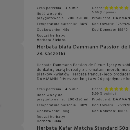
Czas parzenia:
3-4 min
Ocena:
5.00
1 opinie
Ilość wody do
przygotowania:
200-250 ml
Producent:
DAMMA
Temperatura parzenia:
80°C
Kod towaru:
325992
Opakowanie:
48g
Kod Konesso:
18840
Rodzaj herbaty:
Herbata Zielona
Herbata biała Dammann Passion de 
24 saszetki
Herbata Dammann Passion de Fleurs łączy w sob
delikatną białą herbatę z aromatami moreli, mar
płatków kwiatów. Herbata francuskiego produce
DAMMANN Frères zamknięta w 24 pojedyncze ko
Czas parzenia:
4-6 min
Ocena:
5.00
3 opinie
Ilość wody do
przygotowania:
200-250 ml
Producent:
DAMMA
Temperatura parzenia:
80°C
Kod towaru:
325992
Opakowanie:
48g
Kod Konesso:
18854
Rodzaj herbaty:
Herbata Biała
Herbata Kafar Matcha Standard 50g