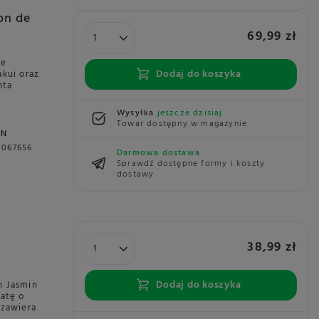
on de
69,99 zł
ie
Dodaj do koszyka
akui oraz
nta
Wysyłka
jeszcze dzisiaj
Towar dostępny w magazynie
NN
0067656
Darmowa dostawa
Sprawdź dostępne formy i koszty
dostawy
5
38,99 zł
Dodaj do koszyka
 Jasmin
batę o
zawiera