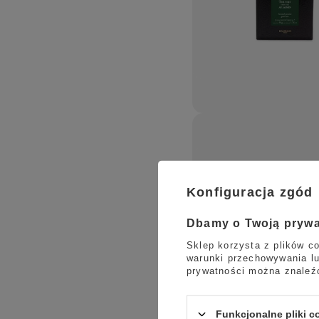
Konfiguracja zgód
Dbamy o Twoją pryw
Sklep korzysta z plików co
warunki przechowywania lu
prywatności można znaleź
Funkcjonalne pliki 