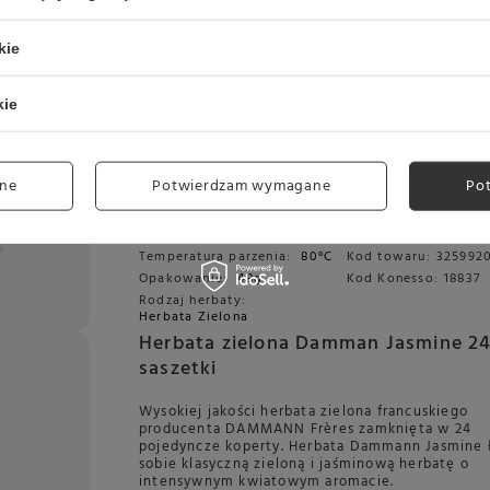
Herbata zielona Dammann Yunnan V
saszetek
kie
Wysokiej jakości herbata zielona francuskiego
producenta DAMMANN Frères zamknięta w 24
kie
pojedyncze koperty. Herbata Dammann Yunnan 
łączy to klasyczna zielona herbata o właściwośc
prozdrowotnych.
ne
Potwierdzam wymagane
Po
Czas parzenia:
3-4 min
Ocena:
5.00
1 opinie
Ilość wody do
przygotowania:
200-250 ml
Producent:
DAMMA
Temperatura parzenia:
80°C
Kod towaru:
325992
Opakowanie:
48g
Kod Konesso:
18837
Rodzaj herbaty:
Herbata Zielona
Herbata zielona Damman Jasmine 2
saszetki
Wysokiej jakości herbata zielona francuskiego
producenta DAMMANN Frères zamknięta w 24
pojedyncze koperty. Herbata Dammann Jasmine 
sobie klasyczną zieloną i jaśminową herbatę o
intensywnym kwiatowym aromacie.