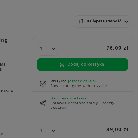
Zmień sortowanie
Najlepsza trafność
ing
76,00 zł
Dodaj do koszyka
ała
z
Wysyłka
jeszcze dzisiaj
Towar dostępny w magazynie
7116504
Darmowa dostawa
Sprawdź dostępne formy i koszty
dostawy
89,00 zł
ar