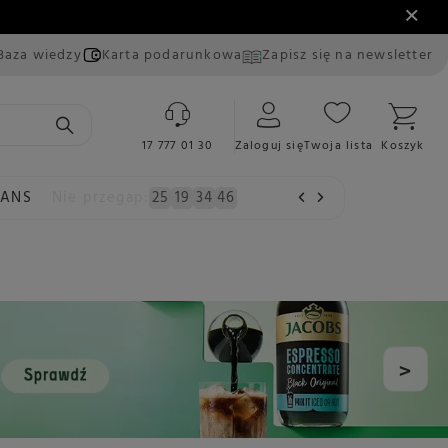
Baza wiedzy
Karta podarunkowa
Zapisz się na newsletter
17 777 01 30
Zaloguj się
Twoja lista
Koszyk
EANS
Nie przegap:
25
19
34
45
>