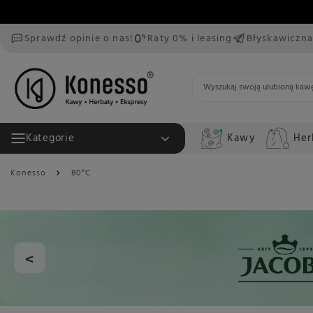
Sprawdź opinie o nas!
Raty 0% i leasing
Błyskawiczna
Kawy
Her
Kategorie
Konesso
80°C
<