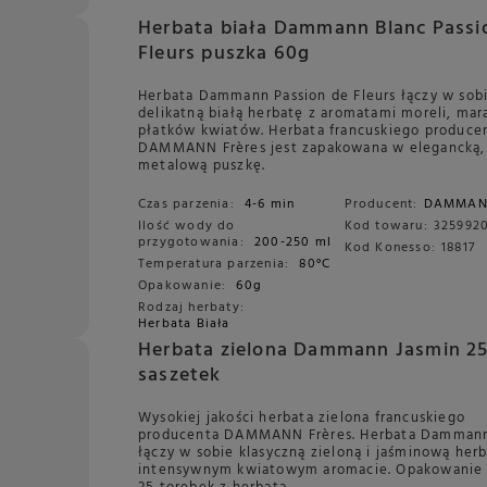
Herbata biała Dammann Blanc Passi
Fleurs puszka 60g
Herbata Dammann Passion de Fleurs łączy w sob
delikatną białą herbatę z aromatami moreli, mar
płatków kwiatów. Herbata francuskiego produce
DAMMANN Frères jest zapakowana w elegancką,
metalową puszkę.
Czas parzenia:
4-6 min
Producent:
DAMMA
Ilość wody do
Kod towaru:
325992
przygotowania:
200-250 ml
Kod Konesso:
18817
Temperatura parzenia:
80°C
Opakowanie:
60g
Rodzaj herbaty:
Herbata Biała
Herbata zielona Dammann Jasmin 2
saszetek
Wysokiej jakości herbata zielona francuskiego
producenta DAMMANN Frères. Herbata Dammann
łączy w sobie klasyczną zieloną i jaśminową her
intensywnym kwiatowym aromacie. Opakowanie 