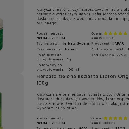
Klasyczna matcha, czyli sproszkowane liście ziel
herbaty o wyrazistym smaku. Kafar Matcha Stand
doskonale smakuje z wodą lub z dodatkiem napo
roślinnego.
Rodzaj herbaty:
Ocena:
Herbata Zielona
5.00
5 opinie
Typ herbaty:
Herbata Sypana
Producent:
KAFAR
Czas parzenia:
1-3 min
Kod towaru:
590450
Ilość suszu do
Kod Konesso:
22550
przygotowania:
1g
Ilość wody do
przygotowania:
100 ml
Herbata zielona liściasta Lipton Orig
100g
Klasyczna zielona herbata liściasta Lipton Origina
dostarcza dużą dawkę flawonoidów, które wspier
nasze zdrowie. Świeża i delikatna w smaku jest 
wyborem na co dzień.
Rodzaj herbaty:
Ocena:
Herbata Zielona
5.00
1 opinie
Temperatura parzenia:
80°C
Producent:
LIPTON