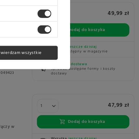
ert 24
49,99 zł
Dodaj do koszyka
Vert
iach
Wysyłka
jeszcze dzisiaj
Towar dostępny w magazynie
twierdzam wszystkie
Darmowa dostawa
NN
Sprawdź dostępne formy i koszty
0049423
dostawy
4
47,99 zł
Dodaj do koszyka
łączy w
Wysyłka
jeszcze dzisiaj