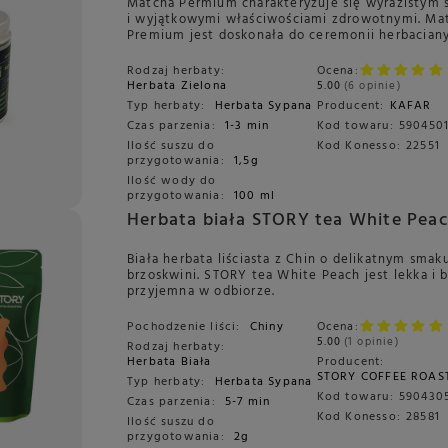
Matcha Permium charakteryzuje się wyrazistym
i wyjątkowymi właściwościami zdrowotnymi. Ma
Premium jest doskonała do ceremonii herbaciany
Rodzaj herbaty:
Ocena:
Herbata Zielona
5.00
6 opinie
Typ herbaty:
Herbata Sypana
Producent:
KAFAR
Czas parzenia:
1-3 min
Kod towaru:
590450
Ilość suszu do
Kod Konesso:
22551
przygotowania:
1,5g
Ilość wody do
przygotowania:
100 ml
Herbata biała STORY tea White Pea
Biała herbata liściasta z Chin o delikatnym smak
brzoskwini. STORY tea White Peach jest lekka i 
przyjemna w odbiorze.
Pochodzenie liści:
Chiny
Ocena:
5.00
1 opinie
Rodzaj herbaty:
Herbata Biała
Producent:
STORY COFFEE ROAS
Typ herbaty:
Herbata Sypana
Kod towaru:
590430
Czas parzenia:
5-7 min
Kod Konesso:
28581
Ilość suszu do
przygotowania:
2g