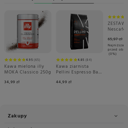
Okazja
ZESTAW 
Nescafé 
Gusto C
65,97 zł
3x16 sztu
Najniższa c
przed obni
0%
4.95
65
4.85
84
Kawa mielona illy
Kawa ziarnista
MOKA Classico 250g
Pellini Espresso Bar
Vivace 500g
34,99 zł
44,99 zł
Zakupy