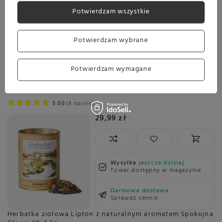
Potwierdzam wszystkie
Wysyłka
jeszcze dzisiaj
Potwierdzam wybrane
Towar dostępny w magazynie
Darmowa dostawa
Potwierdzam wymagane
Sprawdź cennik
Mieszanka ziołowa Dworzysk Duchowe Łąki 40g
5.00
8 opinie
29,99 zł
Wysyłka
jeszcze dzisiaj
Towar dostępny w magazynie
Darmowa dostawa
Sprawdź cennik
Herbatka ziołowa Lipton z naturalnym aromatem Spokojna