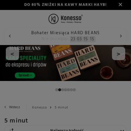
DO 80% ZNIŻKI NA KAWY MARKI HAYB!
Bohater Miesiąca HARD BEANS
Nie przegap:
23
03
15
14
<
>
Wstecz
Konesso
5 minut
5 minut
Zmień sortowanie
Najlepsza trafność