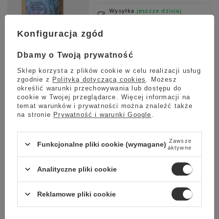
Wysyłka
jeszcze dzisiaj
Towar dostępny w magazynie
Konfiguracja zgód
Darmowa dostawa
Sprawdź cennik
Dbamy o Twoją prywatność
Mieszanka ziołowa Dworzysk Na Zdrowie 50g
Sklep korzysta z plików cookie w celu realizacji usług
5.00
4 opinie
zgodnie z
Polityką dotyczącą cookies
. Możesz
27,99 zł
określić warunki przechowywania lub dostępu do
cookie w Twojej przeglądarce. Więcej informacji na
temat warunków i prywatności można znaleźć także
na stronie
Prywatność i warunki Google
.
Wysyłka
jeszcze dzisiaj
Towar dostępny w magazynie
Zawsze
Funkcjonalne pliki cookie (wymagane)
aktywne
Darmowa dostawa
Sprawdź cennik
Analityczne pliki cookie
Mieszanka ziołowa Dworzysk Dobrego Dnia 50g
Reklamowe pliki cookie
5.00
2 opinie
27,99 zł