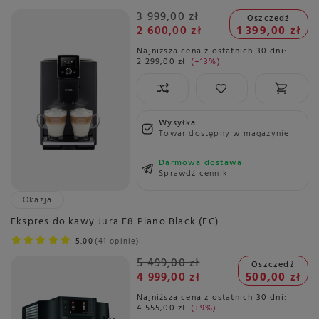
3 999,00 zł
Oszczedź
2 600,00 zł
1 399,00 zł
Najniższa cena z ostatnich 30 dni:
2 299,00 zł
+13%
Wysyłka
Towar dostępny w magazynie
Darmowa dostawa
Sprawdź cennik
Okazja
Ekspres do kawy Jura E8 Piano Black (EC)
5.00
41 opinie
5 499,00 zł
Oszczedź
4 999,00 zł
500,00 zł
Najniższa cena z ostatnich 30 dni:
4 555,00 zł
+9%