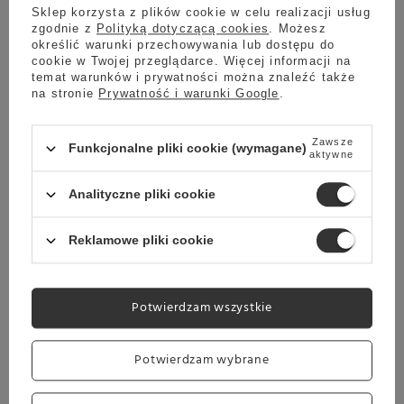
Sklep korzysta z plików cookie w celu realizacji usług
zgodnie z
Polityką dotyczącą cookies
. Możesz
określić warunki przechowywania lub dostępu do
Wysyłka
Towar dostępny w magazynie
cookie w Twojej przeglądarce. Więcej informacji na
temat warunków i prywatności można znaleźć także
na stronie
Prywatność i warunki Google
.
Darmowa dostawa
Sprawdź cennik
Promocja
Zawsze
Funkcjonalne pliki cookie (wymagane)
aktywne
Ekspres do kawy Nivona 792 + CZAJNIK HADEN GRATIS
Analityczne pliki cookie
5.00
161 opinie
2 999,00 zł
Oszczedź
2 399,00 zł
600,00 zł
Reklamowe pliki cookie
Najniższa cena z ostatnich 30 dni:
2 439,00 zł
-1%
Potwierdzam wszystkie
Potwierdzam wybrane
Wysyłka
Towar dostępny w magazynie