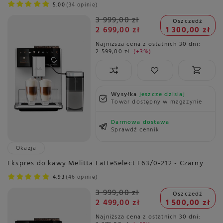
5.00
34 opinie
3 999,00 zł
Oszczedź
2 699,00 zł
1 300,00 zł
Najniższa cena z ostatnich 30 dni:
2 599,00 zł
+3%
Wysyłka
jeszcze dzisiaj
Towar dostępny w magazynie
Darmowa dostawa
Sprawdź cennik
Okazja
Ekspres do kawy Melitta LatteSelect F63/0-212 - Czarny
4.93
46 opinie
3 999,00 zł
Oszczedź
2 499,00 zł
1 500,00 zł
Najniższa cena z ostatnich 30 dni: