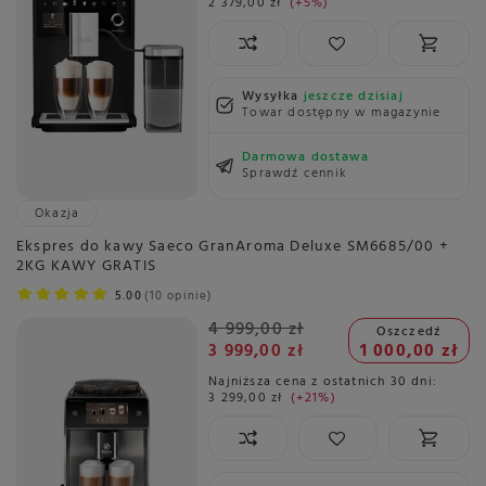
2 379,00 zł
+5%
Wysyłka
jeszcze dzisiaj
Towar dostępny w magazynie
Darmowa dostawa
Sprawdź cennik
Okazja
Ekspres do kawy Saeco GranAroma Deluxe SM6685/00 +
2KG KAWY GRATIS
5.00
10 opinie
4 999,00 zł
Oszczedź
3 999,00 zł
1 000,00 zł
Najniższa cena z ostatnich 30 dni:
3 299,00 zł
+21%