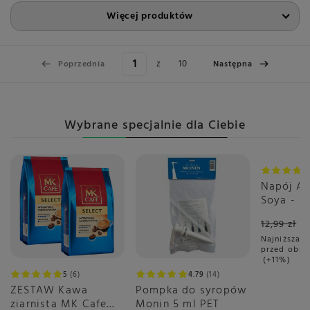
Więcej produktów
z
10
Poprzednia
Następna
Wybrane specjalnie dla Ciebie
Okazja
Napój AL
Soya - S
12,99 zł
Najniższa c
przed obni
+11%
5
6
4.79
14
ZESTAW Kawa
Pompka do syropów
ziarnista MK Cafe
Monin 5 ml PET