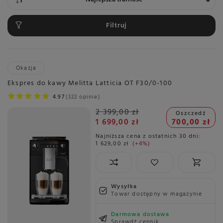
Filtruj
Okazja
Ekspres do kawy Melitta Latticia OT F30/0-100
4.97
322 opinie
2 399,00 zł
Oszczedź
1 699,00 zł
700,00 zł
Najniższa cena z ostatnich 30 dni:
1 629,00 zł
+4%
Wysyłka
Towar dostępny w magazynie
Darmowa dostawa
Sprawdź cennik