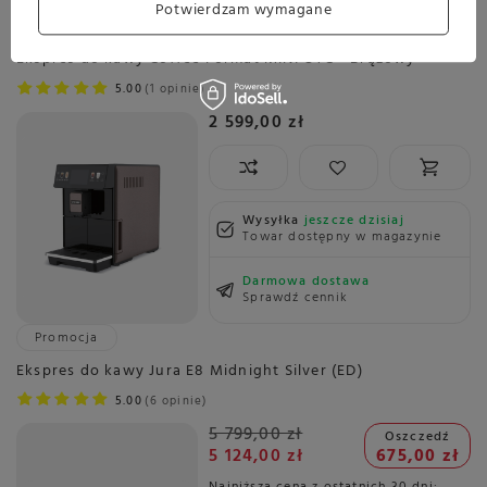
Darmowa dostawa
Potwierdzam wymagane
Sprawdź cennik
Ekspres do kawy Coffee Format MINI OTC - Brązowy
5.00
1 opinie
2 599,00 zł
Wysyłka
jeszcze dzisiaj
Towar dostępny w magazynie
Darmowa dostawa
Sprawdź cennik
Promocja
Ekspres do kawy Jura E8 Midnight Silver (ED)
5.00
6 opinie
5 799,00 zł
Oszczedź
5 124,00 zł
675,00 zł