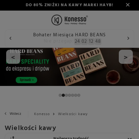
DO 80% ZNIŻKI NA KAWY MARKI HAYB!
Bohater Miesiąca HARD BEANS
Nie przegap:
24
02
12
47
<
>
Wstecz
Konesso
Wielkości kawy
Wielkości kawy
Zmień sortowanie
Najlepsza trafność