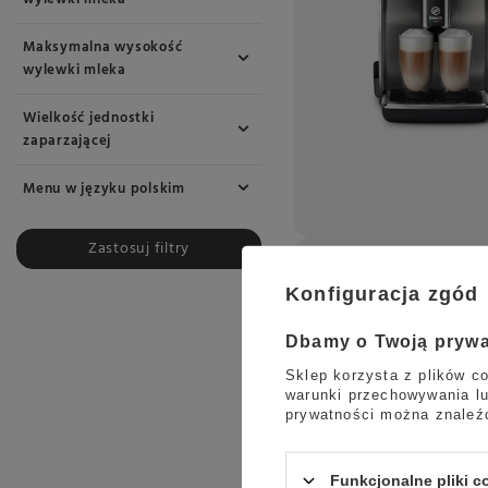
Maksymalna wysokość
wylewki mleka
Wielkość jednostki
zaparzającej
Menu w języku polskim
Zastosuj filtry
Konfiguracja zgód
Dbamy o Twoją pryw
Sklep korzysta z plików co
warunki przechowywania lu
prywatności można znaleź
Funkcjonalne pliki 