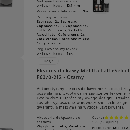
Maksymalna wysokość
wylewki kawy:
135 mm
Połączenie z telefonem:
Nie
Przepisy w menu:
Espresso
,
2x Espresso
,
Cappuccino
,
2x Cappuccino
,
Latte Macchiato
,
2x Latte
Macchiato
,
Cafe crema
,
2x
Cafe creme
,
Spienione mleko
,
Gorąca woda
Regulowana wysokość
wylewki kawy:
Tak
Okazja
Ekspres do kawy Melitta LatteSelect
F63/0-212 - Czarny
Automatyczny ekspres do kawy niemieckiej firmy
pozwala na przygotowanie zawsze perfekcyjnej
Twoim domu. Oprócz stylowego designu urządze
zostało wyposażone w nowoczesne technologie,
gwarantują maksymalną wygodę użytkowania.
Akcesoria dołączone do
Ocena:
zestawu:
4.93
46 opinie
Wężyk do mleka
,
Pasek do
Producent:
MELITTA