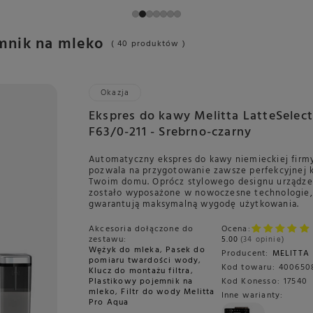
mnik na mleko
( 40 produktów )
Okazja
Ekspres do kawy Melitta LatteSelect
F63/0-211 - Srebrno-czarny
Automatyczny ekspres do kawy niemieckiej firmy
pozwala na przygotowanie zawsze perfekcyjnej
Twoim domu. Oprócz stylowego designu urządze
zostało wyposażone w nowoczesne technologie,
gwarantują maksymalną wygodę użytkowania.
Akcesoria dołączone do
Ocena:
zestawu:
5.00
34 opinie
Wężyk do mleka
,
Pasek do
Producent:
MELITTA
pomiaru twardości wody
,
Kod towaru:
400650
Klucz do montażu filtra
,
Plastikowy pojemnik na
Kod Konesso:
17540
mleko
,
Filtr do wody Melitta
Inne warianty:
Pro Aqua