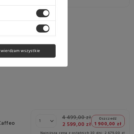
twierdzam wszystkie
4 499,00 zł
Oszczedź
Caffeo
2 599,00 zł
1 900,00 zł
Najniższa cena z ostatnich 30 dni:
2 679,00 zł