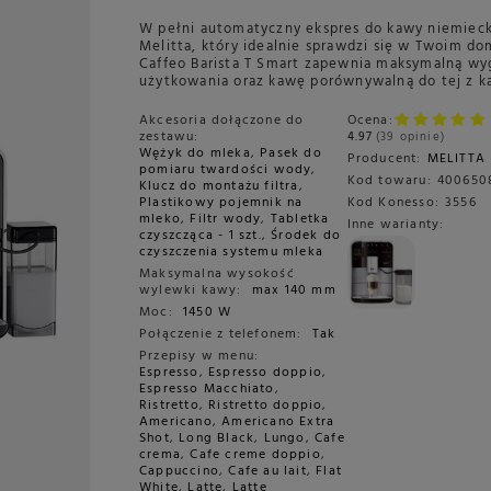
W pełni automatyczny ekspres do kawy niemieck
Melitta, który idealnie sprawdzi się w Twoim do
Caffeo Barista T Smart zapewnia maksymalną w
użytkowania oraz kawę porównywalną do tej z ka
Akcesoria dołączone do
Ocena:
zestawu:
4.97
39 opinie
Wężyk do mleka
,
Pasek do
Producent:
MELITTA
pomiaru twardości wody
,
Kod towaru:
400650
Klucz do montażu filtra
,
Plastikowy pojemnik na
Kod Konesso:
3556
mleko
,
Filtr wody
,
Tabletka
Inne warianty:
czyszcząca - 1 szt.
,
Środek do
czyszczenia systemu mleka
Maksymalna wysokość
wylewki kawy:
max 140 mm
Moc:
1450 W
Połączenie z telefonem:
Tak
Przepisy w menu:
Espresso
,
Espresso doppio
,
Espresso Macchiato
,
Ristretto
,
Ristretto doppio
,
Americano
,
Americano Extra
Shot
,
Long Black
,
Lungo
,
Cafe
crema
,
Cafe creme doppio
,
Cappuccino
,
Cafe au lait
,
Flat
White
,
Latte
,
Latte