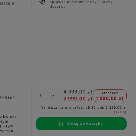
Sprawdź dostępne formy i koszty
8228010
dostawy
4 999,00 zł
Oszczedź
Deluxe
3 999,00 zł
1 000,00 zł
Najniższa cena z ostatnich 30 dni:
3 299,00 zł
+21%
a Deluxe
órym
Dodaj do koszyka
ie kawy
zycisku.