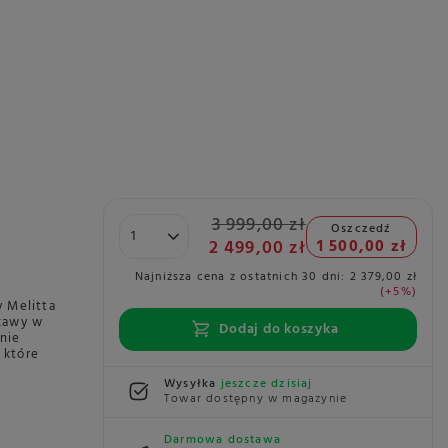
3 999,00 zł
Oszczedź
2 499,00 zł
1 500,00 zł
Najniższa cena z ostatnich 30 dni:
2 379,00 zł
+5%
 Melitta
 kawy w
Dodaj do koszyka
nie
 które
Wysyłka
jeszcze dzisiaj
Towar dostępny w magazynie
Darmowa dostawa