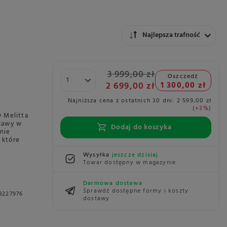
Zmień sortowanie
Najlepsza trafność
3 999,00 zł
Oszczedź
2 699,00 zł
1 300,00 zł
Najniższa cena z ostatnich 30 dni:
2 599,00 zł
+3%
 Melitta
 kawy w
Dodaj do koszyka
nie
 które
Wysyłka
jeszcze dzisiaj
Towar dostępny w magazynie
Darmowa dostawa
Sprawdź dostępne formy i koszty
8227976
dostawy