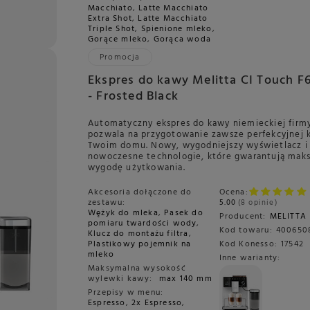
Macchiato
,
Latte Macchiato
Extra Shot
,
Latte Macchiato
Triple Shot
,
Spienione mleko
,
Gorące mleko
,
Gorąca woda
Promocja
Ekspres do kawy Melitta CI Touch F
- Frosted Black
Automatyczny ekspres do kawy niemieckiej firmy
pozwala na przygotowanie zawsze perfekcyjnej
Twoim domu. Nowy, wygodniejszy wyświetlacz i
nowoczesne technologie, które gwarantują mak
wygodę użytkowania.
Akcesoria dołączone do
Ocena:
zestawu:
5.00
8 opinie
Wężyk do mleka
,
Pasek do
Producent:
MELITTA
pomiaru twardości wody
,
Kod towaru:
400650
Klucz do montażu filtra
,
Plastikowy pojemnik na
Kod Konesso:
17542
mleko
Inne warianty:
Maksymalna wysokość
wylewki kawy:
max 140 mm
Przepisy w menu:
Espresso
,
2x Espresso
,