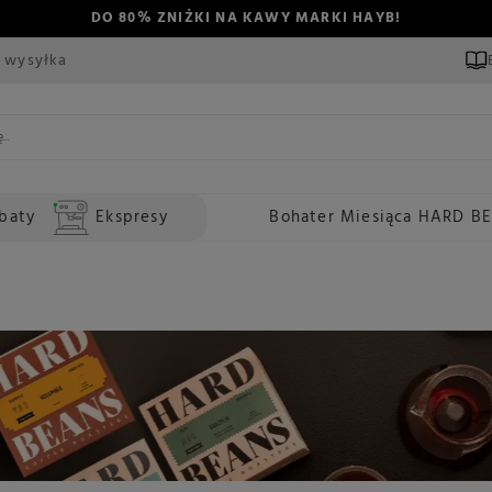
DO 80% ZNIŻKI NA KAWY MARKI HAYB!
 wysyłka
baty
Ekspresy
Bohater Miesiąca HARD B