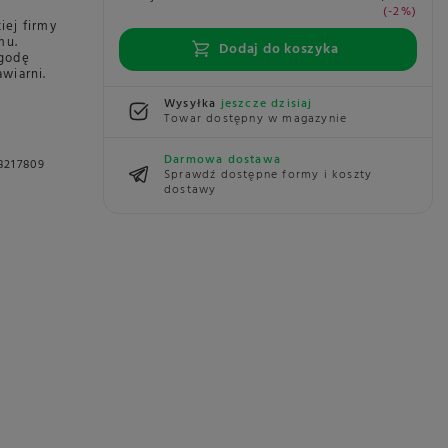
-2%
iej firmy
mu.
Dodaj do koszyka
ygodę
wiarni.
Wysyłka
jeszcze dzisiaj
Towar dostępny w magazynie
Darmowa dostawa
8217809
Sprawdź dostępne formy i koszty
dostawy