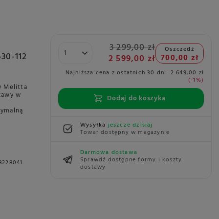
3 299,00 zł
Oszczedź
630-112
2 599,00 zł
700,00 zł
Najniższa cena z ostatnich 30 dni:
2 649,00 zł
-1%
 Melitta
 kawy w
Dodaj do koszyka
symalną
Wysyłka
jeszcze dzisiaj
Towar dostępny w magazynie
Darmowa dostawa
Sprawdź dostępne formy i koszty
8228041
dostawy