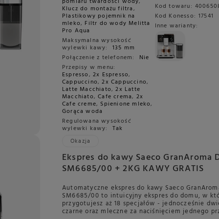
pomiaru twardości wody
,
Kod towaru:
400650
Klucz do montażu filtra
,
Plastikowy pojemnik na
Kod Konesso:
17541
mleko
,
Filtr do wody Melitta
Inne warianty:
Pro Aqua
Maksymalna wysokość
wylewki kawy:
135 mm
Połączenie z telefonem:
Nie
Przepisy w menu:
Espresso
,
2x Espresso
,
Cappuccino
,
2x Cappuccino
,
Latte Macchiato
,
2x Latte
Macchiato
,
Cafe crema
,
2x
Cafe creme
,
Spienione mleko
,
Gorąca woda
Regulowana wysokość
wylewki kawy:
Tak
Okazja
Ekspres do kawy Saeco GranAroma 
SM6685/00 + 2KG KAWY GRATIS
Automatyczne ekspres do kawy Saeco GranArom
SM6685/00 to intuicyjny ekspres do domu, w kt
przygotujesz aż 18 specjałów - jednocześnie dw
czarne oraz mleczne za naciśnięciem jednego pr