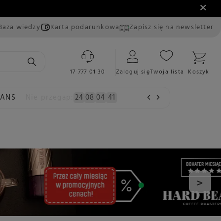
Baza wiedzy
Karta podarunkowa
Zapisz się na newsletter
17 777 01 30
Zaloguj się
Twoja lista
Koszyk
EANS
Nie przegap:
24
08
04
40
>