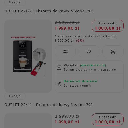
Okazja
OUTLET 22177 - Ekspres do kawy Nivona 792
2 999,00 zł
Oszczedź
1 999,00 zł
1 000,00 zł
Najniższa cena z ostatnich 30 dni:
1 999,00 zł
0%
Wysyłka
jeszcze dzisiaj
Towar dostępny w magazynie
Darmowa dostawa
Sprawdź cennik
Okazja
OUTLET 22411 - Ekspres do kawy Nivona 792
2 999,00 zł
Oszczedź
1 999,00 zł
1 000,00 zł