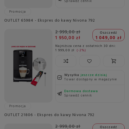
Sprawdź cennik
Promocja
OUTLET 65984 - Ekspres do kawy Nivona 792
2 999,00 zł
Oszczedź
1 950,00 zł
1 049,00 zł
Najniższa cena z ostatnich 30 dni:
1 999,00 zł
-2%
Wysyłka
jeszcze dzisiaj
Towar dostępny w magazynie
Darmowa dostawa
Sprawdź cennik
Promocja
OUTLET 21806 - Ekspres do kawy Nivona 792
2 999,00 zł
Oszczedź