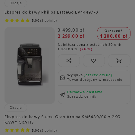
Okazja
Ekspres do kawy Philips LatteGo EP4449/70
5.00
3 opinie
3 499,00 zł
Oszczedź
2 299,00 zł
1 200,00 zł
Najniższa cena z ostatnich 30 dni:
1 979,00 zł
+16%
Wysyłka
jeszcze dzisiaj
Towar dostępny w magazynie
Darmowa dostawa
Sprawdź cennik
Okazja
Ekspres do kawy Saeco Gran Aroma SM6480/00 + 2KG
KAWY GRATIS
5.00
2 opinie