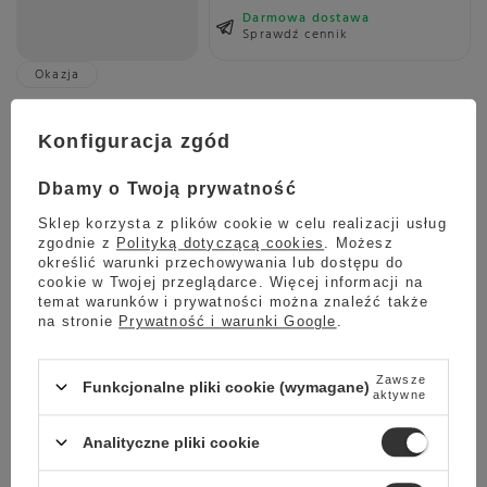
Darmowa dostawa
Sprawdź cennik
Okazja
OUTLET 81587 - Ekspres do kawy Saeco GranAroma Deluxe
SM6685/00
Konfiguracja zgód
4 499,00 zł
Oszczedź
2 999,00 zł
1 500,00 zł
Dbamy o Twoją prywatność
Najniższa cena z ostatnich 30 dni:
Sklep korzysta z plików cookie w celu realizacji usług
2 999,00 zł
0%
zgodnie z
Polityką dotyczącą cookies
. Możesz
określić warunki przechowywania lub dostępu do
cookie w Twojej przeglądarce. Więcej informacji na
temat warunków i prywatności można znaleźć także
na stronie
Prywatność i warunki Google
.
Wysyłka
jeszcze dzisiaj
Towar dostępny w magazynie
Zawsze
Funkcjonalne pliki cookie (wymagane)
Darmowa dostawa
aktywne
Sprawdź cennik
Analityczne pliki cookie
Promocja
OUTLET 19877 - Ekspres do kawy Nivona 792