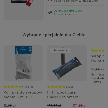
Towar dostępny w magazynie
Darmowa dostawa
Sprawdź cennik
Wybrane specjalnie dla Ciebie
Promocja
Promoc
Syrop S
Kwiat Cz
440 ml -
24,99 zł
Najniższa c
przed obni
-10%
4.79
14
5
26
Pompka do syropów
Filtr wody Jura
Monin 5 ml PET
Claris Pro Smart
PLUS
12,99 zł
179,99 zł
174,99 zł