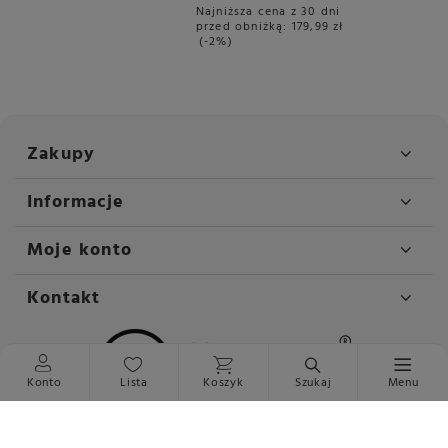
Najniższa cena z 30 dni
przed obniżką:
179,99 zł
-2%
Zakupy
Informacje
Moje konto
Kontakt
Konto
Lista
Koszyk
Szukaj
Menu