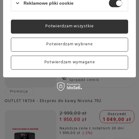
Reklamowe pliki cookie
2 999,00 zł
Oszczedź
1 950,00 zł
1 049,00 zł
Potwierdzam wszystkie
Najniższa cena z ostatnich 30 dni:
1 999,00 zł
-2%
Potwierdzam wybrane
Wysyłka
jeszcze dzisiaj
Potwierdzam wymagane
Towar dostępny w magazynie
Darmowa dostawa
Sprawdź cennik
Promocja
OUTLET 18734 - Ekspres do kawy Nivona 792
2 999,00 zł
Oszczedź
1 950,00 zł
1 049,00 zł
Najniższa cena z ostatnich 30 dni:
1 999,00 zł
-2%