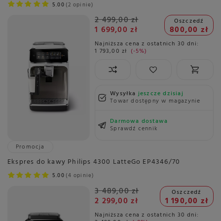
5.00
2 opinie
2 499,00 zł
Oszczedź
1 699,00 zł
800,00 zł
Najniższa cena z ostatnich 30 dni:
1 793,00 zł
-5%
Wysyłka
jeszcze dzisiaj
Towar dostępny w magazynie
Darmowa dostawa
Sprawdź cennik
Promocja
Ekspres do kawy Philips 4300 LatteGo EP4346/70
5.00
4 opinie
3 489,00 zł
Oszczedź
2 299,00 zł
1 190,00 zł
Najniższa cena z ostatnich 30 dni: