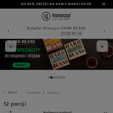
DO 80% ZNIŻKI NA KAWY MARKI HAYB!
Bohater Miesiąca HARD BEANS
Nie przegap:
23
02
01
15
<
>
Wstecz
Konesso
12 porcji
12 porcji
Zmień sortowanie
Najlepsza trafność