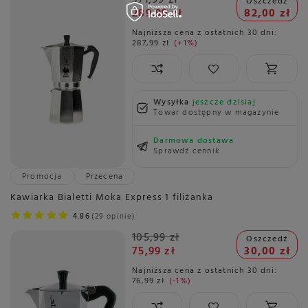
Oszczedź
289,99 zł
82,00 zł
Najniższa cena z ostatnich 30 dni:
287,99 zł
+1%
Wysyłka
jeszcze dzisiaj
Towar dostępny w magazynie
Darmowa dostawa
Sprawdź cennik
Promocja
Przecena
Kawiarka Bialetti Moka Express 1 filiżanka
4.86
29 opinie
105,99 zł
Oszczedź
75,99 zł
30,00 zł
Najniższa cena z ostatnich 30 dni:
76,99 zł
-1%