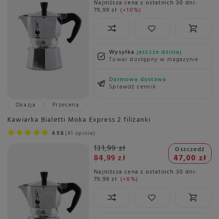
Najniższa cena z ostatnich 30 dni:
79,99 zł
+10%
Wysyłka
jeszcze dzisiaj
Towar dostępny w magazynie
Darmowa dostawa
Sprawdź cennik
Okazja
Przecena
Kawiarka Bialetti Moka Express 2 filiżanki
4.98
41 opinie
131,99 zł
Oszczedź
84,99 zł
47,00 zł
Najniższa cena z ostatnich 30 dni:
79,99 zł
+6%