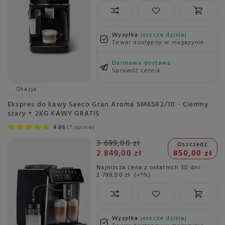
Wysyłka
jeszcze dzisiaj
Towar dostępny w magazynie
Darmowa dostawa
Sprawdź cennik
Okazja
Ekspres do kawy Saeco Gran Aroma SM6582/10 - Ciemny
szary + 2KG KAWY GRATIS
4.86
7 opinie
3 699,00 zł
Oszczedź
2 849,00 zł
850,00 zł
Najniższa cena z ostatnich 30 dni:
2 799,00 zł
+1%
Wysyłka
jeszcze dzisiaj