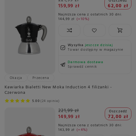
221,99 zł
Oszczedź
159,99 zł
62,00 zł
Najniższa cena z ostatnich 30 dni:
144,99 zł
+10%
Wysyłka
jeszcze dzisiaj
Towar dostępny w magazynie
Darmowa dostawa
Sprawdź cennik
Okazja
Przecena
Kawiarka Bialetti New Moka Induction 4 filiżanki -
Czerwona
5.00
24 opinie
221,99 zł
Oszczedź
149,99 zł
72,00 zł
Najniższa cena z ostatnich 30 dni:
143,99 zł
+4%