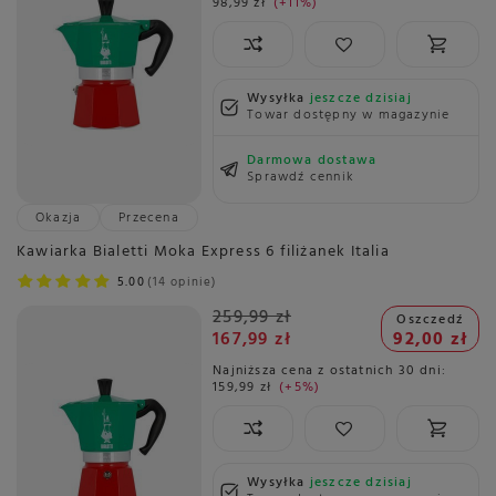
98,99 zł
+11%
Wysyłka
jeszcze dzisiaj
Towar dostępny w magazynie
Darmowa dostawa
Sprawdź cennik
Okazja
Przecena
Kawiarka Bialetti Moka Express 6 filiżanek Italia
5.00
14 opinie
259,99 zł
Oszczedź
167,99 zł
92,00 zł
Najniższa cena z ostatnich 30 dni:
159,99 zł
+5%
Wysyłka
jeszcze dzisiaj