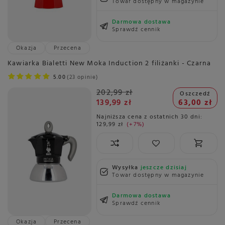
Towar dostępny w magazynie
Darmowa dostawa
Sprawdź cennik
Okazja
Przecena
Kawiarka Bialetti New Moka Induction 2 filiżanki - Czarna
5.00
23 opinie
202,99 zł
Oszczedź
139,99 zł
63,00 zł
Najniższa cena z ostatnich 30 dni:
129,99 zł
+7%
Wysyłka
jeszcze dzisiaj
Towar dostępny w magazynie
Darmowa dostawa
Sprawdź cennik
Okazja
Przecena