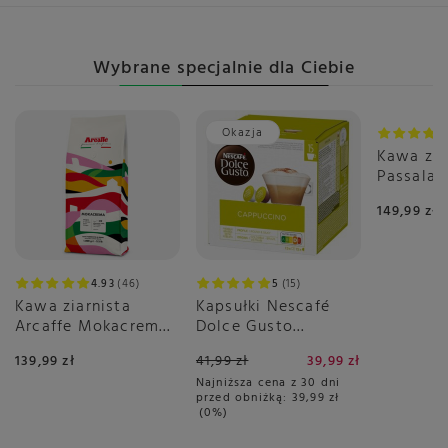
Wybrane specjalnie dla Ciebie
Okazja
Kawa zia
Passala
1kg
149,99 zł
4.93
46
5
15
Kawa ziarnista
Kapsułki Nescafé
Arcaffe Mokacrema
Dolce Gusto
1kg
Cappuccino 30 sztuk
139,99 zł
41,99 zł
39,99 zł
Najniższa cena z 30 dni
przed obniżką:
39,99 zł
0%