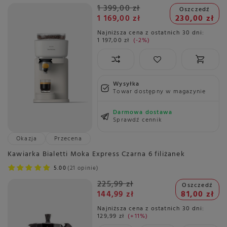
1 399,00 zł
Oszczedź
1 169,00 zł
230,00 zł
Najniższa cena z ostatnich 30 dni:
1 197,00 zł
-2%
Wysyłka
Towar dostępny w magazynie
Darmowa dostawa
Sprawdź cennik
Okazja
Przecena
Kawiarka Bialetti Moka Express Czarna 6 filiżanek
5.00
21 opinie
225,99 zł
Oszczedź
144,99 zł
81,00 zł
Najniższa cena z ostatnich 30 dni:
129,99 zł
+11%