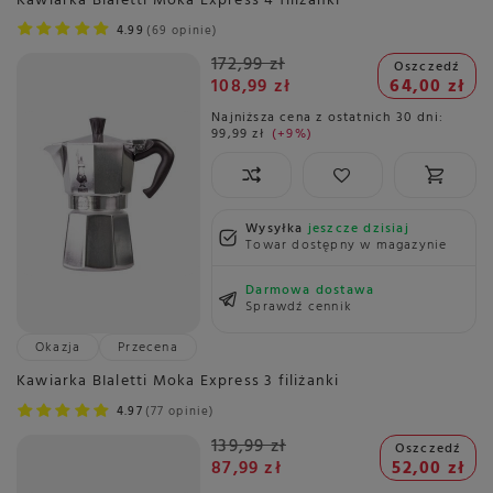
Kawiarka Bialetti Moka Express 4 filiżanki
4.99
69 opinie
172,99 zł
Oszczedź
108,99 zł
64,00 zł
Najniższa cena z ostatnich 30 dni:
99,99 zł
+9%
Wysyłka
jeszcze dzisiaj
Towar dostępny w magazynie
Darmowa dostawa
Sprawdź cennik
Okazja
Przecena
Kawiarka BIaletti Moka Express 3 filiżanki
4.97
77 opinie
139,99 zł
Oszczedź
87,99 zł
52,00 zł