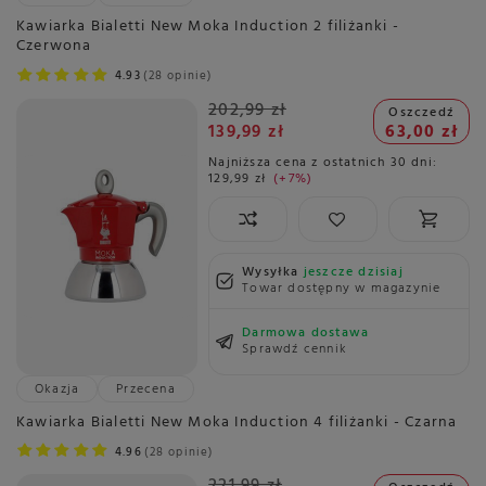
Kawiarka Bialetti New Moka Induction 2 filiżanki -
Czerwona
4.93
28 opinie
202,99 zł
Oszczedź
139,99 zł
63,00 zł
Najniższa cena z ostatnich 30 dni:
129,99 zł
+7%
Wysyłka
jeszcze dzisiaj
Towar dostępny w magazynie
Darmowa dostawa
Sprawdź cennik
Okazja
Przecena
Kawiarka Bialetti New Moka Induction 4 filiżanki - Czarna
4.96
28 opinie