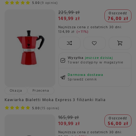
5.00
9 opinie
225,99 zł
Oszczedź
149,99 zł
76,00 zł
Najniższa cena z ostatnich 30 dni:
134,99 zł
+11%
Wysyłka
jeszcze dzisiaj
Towar dostępny w magazynie
Darmowa dostawa
Sprawdź cennik
Okazja
Przecena
Kawiarka Bialetti Moka Express 3 filiżanki Italia
5.00
15 opinie
165,99 zł
Oszczedź
109,99 zł
56,00 zł
Najniższa cena z ostatnich 30 dni: