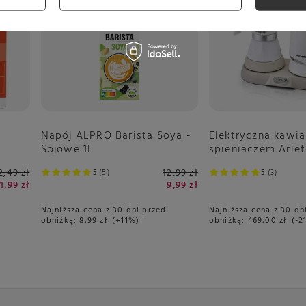
Napój ALPRO Barista Soya -
Elektryczna kawia
Sojowe 1l
spieniaczem Ariet
Breakfast Station
2,49 zł
12,99 zł
5
5
5
3
1,99 zł
9,99 zł
Najniższa cena z 30 dni przed
Najniższa cena z 30 dn
obniżką:
8,99 zł
+11%
obniżką:
469,00 zł
-2