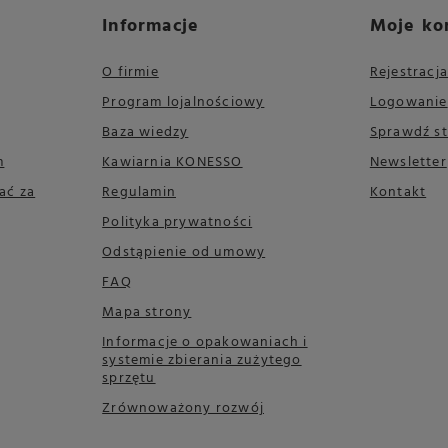
Informacje
Moje ko
O firmie
Rejestracja
Program lojalnościowy
Logowanie
Baza wiedzy
Sprawdź s
m
Kawiarnia KONESSO
Newsletter
ać za
Regulamin
Kontakt
Polityka prywatności
Odstąpienie od umowy
FAQ
Mapa strony
Informacje o opakowaniach i
systemie zbierania zużytego
sprzętu
Zrównoważony rozwój