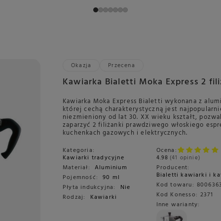
Okazja
Przecena
Kawiarka Bialetti Moka Express 2 fil
Kawiarka Moka Express Bialetti wykonana z alum
której cechą charakterystyczną jest najpopularnie
niezmieniony od lat 30. XX wieku kształt, pozwa
zaparzyć 2 filiżanki prawdziwego włoskiego espr
kuchenkach gazowych i elektrycznych.
Kategoria:
Ocena:
Kawiarki tradycyjne
4.98
41 opinie
Materiał:
Aluminium
Producent:
Bialetti kawiarki i k
Pojemność:
90 ml
Kod towaru:
800636
Płyta indukcyjna:
Nie
Kod Konesso:
2371
Rodzaj:
Kawiarki
Inne warianty: