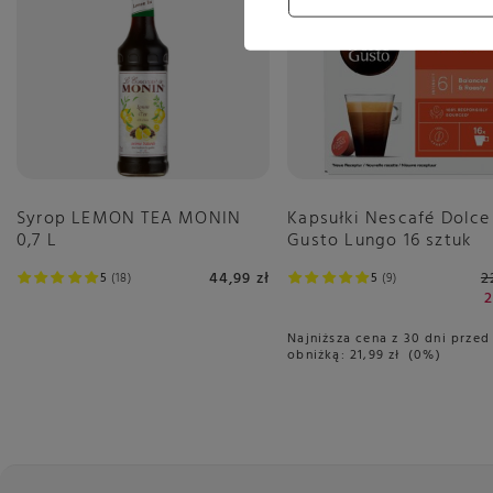
Syrop LEMON TEA MONIN
Kapsułki Nescafé Dolce
0,7 L
Gusto Lungo 16 sztuk
44,99 zł
2
5
18
5
9
2
Najniższa cena z 30 dni przed
obniżką:
21,99 zł
0%