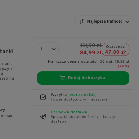
Zmień sortowanie
Najlepsza trafność
131,99 zł
Oszczedź
iżanki
84,99 zł
47,00 zł
Najniższa cena z ostatnich 30 dni:
79,99 zł
inium,
+6%
jszy i
la
Dodaj do koszyka
esso na
Wysyłka
jeszcze dzisiaj
Towar dostępny w magazynie
awy
Darmowa dostawa
3011686
Sprawdź dostępne formy i koszty
dostawy