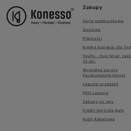
Zakupy
Karta podarunkowa
Dostawa
Płatności
Kredyt kupiecki dla fir
PayPo - Kup teraz, zapł
30 dni
Wygodne zwroty
Paczkomatem Inpost
Leasing urządzeń
PKO Leasing
Zakupy na raty
Credit Agricole Raty
Kody Rabatowe