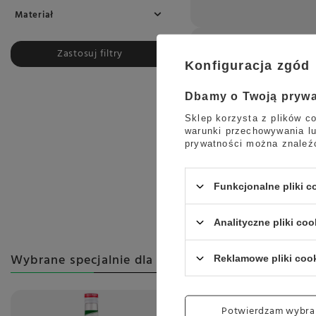
Materiał
Zastosuj filtry
Konfiguracja zgód
Dbamy o Twoją pryw
Sklep korzysta z plików co
warunki przechowywania lu
prywatności można znaleź
Funkcjonalne pliki 
Analityczne pliki coo
Wybrane specjalnie dla Ciebie
Reklamowe pliki coo
Okazja
Potwierdzam wybra