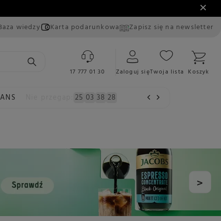
Baza wiedzy
Karta podarunkowa
Zapisz się na newsletter
17 777 01 30
Zaloguj się
Twoja lista
Koszyk
EANS
Nie przegap:
25
03
38
28
>