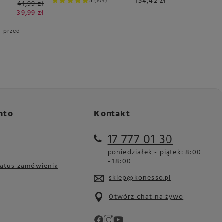
154,42 zł
5
103
41,99 zł
39,99 zł
i przed
nto
Kontakt
17 777 01 30
poniedziałek - piątek: 8:00
- 18:00
tatus zamówienia
sklep@konesso.pl
Otwórz chat na żywo