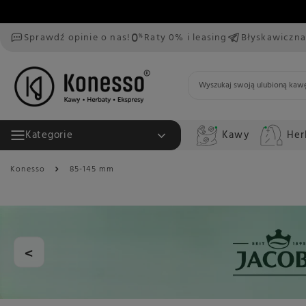
Sprawdź opinie o nas!
Raty 0% i leasing
Błyskawiczna
Kawy
Her
Kategorie
Konesso
85-145 mm
<