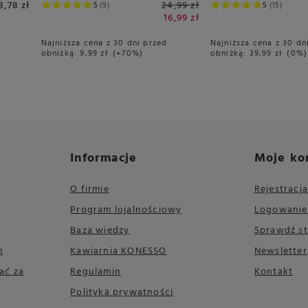
8,78 zł
24,99 zł
5
9
5
15
16,99 zł
Najniższa cena z 30 dni przed
Najniższa cena z 30 dn
obniżką:
9,99 zł
+70%
obniżką:
39,99 zł
0%
Informacje
Moje ko
O firmie
Rejestracja
Program lojalnościowy
Logowanie
Baza wiedzy
Sprawdź s
m
Kawiarnia KONESSO
Newsletter
ać za
Regulamin
Kontakt
Polityka prywatności