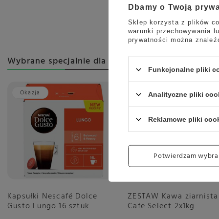
Dbamy o Twoją pryw
Sklep korzysta z plików co
warunki przechowywania lu
prywatności można znaleź
Wybrane specjalnie dla Ciebie
Funkcjonalne pliki 
Okazja
Analityczne pliki coo
Reklamowe pliki coo
Potwierdzam wybra
Kapsułki Nescafé Dolce
ZESTAW Kawa ziarnist
Gusto Lungo 16 sztuk
Cafe Select 2x1kg