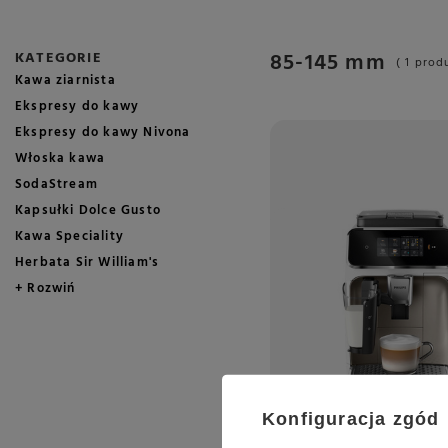
85-145 mm
KATEGORIE
( 1 prod
Kawa ziarnista
Ekspresy do kawy
Ekspresy do kawy Nivona
Włoska kawa
SodaStream
Kapsułki Dolce Gusto
Kawa Speciality
Herbata Sir William's
+ Rozwiń
Konfiguracja zgód