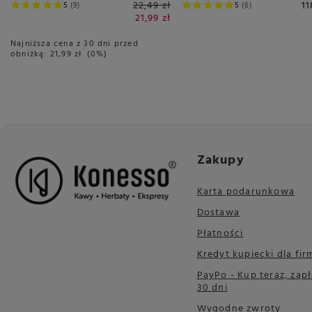
22,49 zł
11
5
9
5
6
21,99 zł
Najniższa cena z 30 dni przed
obniżką:
21,99 zł
0%
Zakupy
Karta podarunkowa
Dostawa
Płatności
Kredyt kupiecki dla fir
PayPo - Kup teraz, zapł
30 dni
Wygodne zwroty