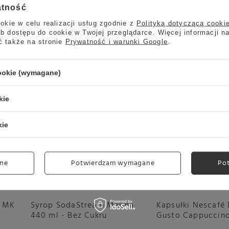
Rodzaj ekspresu:
atność
Ciśnieniowy automatyczny
Przeznaczenie :
Do domu
okie w celu realizacji usług zgodnie z
Polityką dotyczącą cooki
b dostępu do cookie w Twojej przeglądarce. Więcej informacji n
ć także na stronie
Prywatność i warunki Google
.
cookie (wymagane)
Okazja
Okazja
kie
kie
ne
Potwierdzam wymagane
Po
a MK
Syrop SodaStream Malina
Kapsułki Nescafé
440 ml - Bez Cukru
Gusto Cappuccino