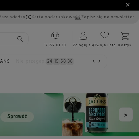
Baza wiedzy
Karta podarunkowa
Zapisz się na newsletter
17 777 01 30
Zaloguj się
Twoja lista
Koszyk
EANS
Nie przegap:
24
15
58
38
>