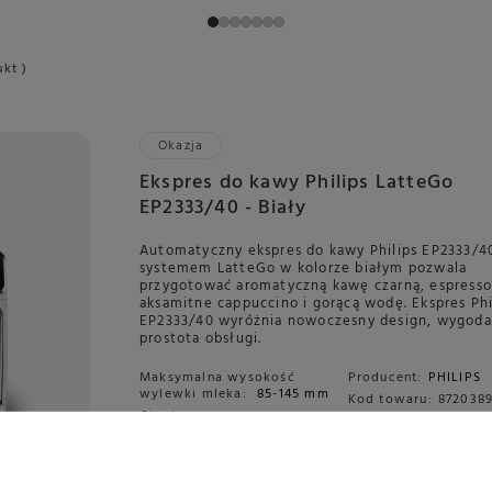
ukt )
Okazja
Ekspres do kawy Philips LatteGo
EP2333/40 - Biały
Automatyczny ekspres do kawy Philips EP2333/4
systemem LatteGo w kolorze białym pozwala
przygotować aromatyczną kawę czarną, espresso
aksamitne cappuccino i gorącą wodę. Ekspres Phi
EP2333/40 wyróżnia nowoczesny design, wygoda
prostota obsługi.
Maksymalna wysokość
Producent:
PHILIPS
wylewki mleka:
85-145 mm
Kod towaru:
8720389
Obudowa:
Kod Konesso:
19616
Tworzywo sztuczne
Programowany czas
wyłączenia:
Nie