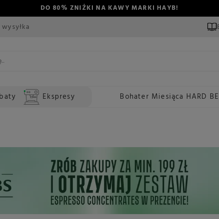
DO 80% ZNIŻKI NA KAWY MARKI HAYB!
 wysyłka
baty
Ekspresy
Bohater Miesiąca HARD B