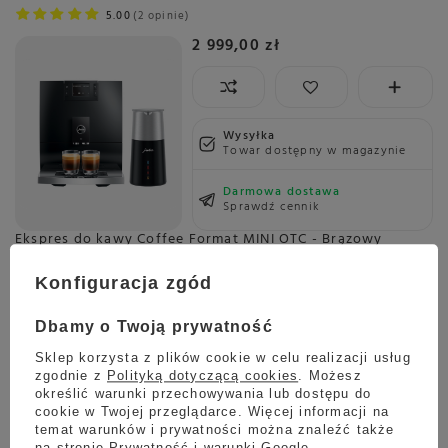
5.00
2 opinie
2 999,00 zł
Wysyłka
Towar dostępny w magazynie
Darmowa dostawa
Sprawdź cennik
Ekspres do kawy Coffee Format MINI OTC - Brązowy
5.00
1 opinie
Konfiguracja zgód
2 599,00 zł
Dbamy o Twoją prywatność
Sklep korzysta z plików cookie w celu realizacji usług
zgodnie z
Polityką dotyczącą cookies
. Możesz
Wysyłka
jeszcze dzisiaj
określić warunki przechowywania lub dostępu do
Towar dostępny w magazynie
cookie w Twojej przeglądarce. Więcej informacji na
temat warunków i prywatności można znaleźć także
Darmowa dostawa
na stronie
Prywatność i warunki Google
.