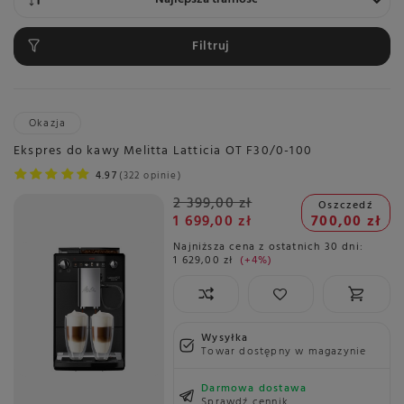
Filtruj
Okazja
Ekspres do kawy Melitta Latticia OT F30/0-100
4.97
322 opinie
2 399,00 zł
Oszczedź
1 699,00 zł
700,00 zł
Najniższa cena z ostatnich 30 dni:
1 629,00 zł
+4%
Wysyłka
Towar dostępny w magazynie
Darmowa dostawa
Sprawdź cennik