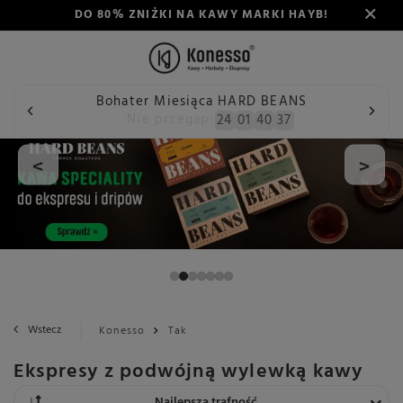
DO 80% ZNIŻKI NA KAWY MARKI HAYB!
Bohater Miesiąca HARD BEANS
Nie przegap:
24
01
40
36
<
>
Wstecz
Konesso
Tak
Ekspresy z podwójną wylewką kawy
Zmień sortowanie
Najlepsza trafność