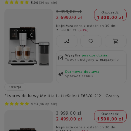
5.00
34 opinie
3 999,00 zł
Oszczedź
2 699,00 zł
1 300,00 zł
Najniższa cena z ostatnich 30 dni:
2 599,00 zł
+3%
Wysyłka
jeszcze dzisiaj
Towar dostępny w magazynie
Darmowa dostawa
Sprawdź cennik
Okazja
Ekspres do kawy Melitta LatteSelect F63/0-212 - Czarny
4.93
46 opinie
3 999,00 zł
Oszczedź
2 499,00 zł
1 500,00 zł
Najniższa cena z ostatnich 30 dni: