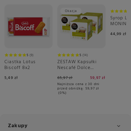
Okazja
Syrop L
MONIN 0
44,99 zł
5
9
5
14
Ciastka Lotus
ZESTAW Kapsułki
Biscoff 8x2
Nescafé Dolce
Gusto Cappuccino
5,49 zł
65,97 zł
59,97 zł
3x16 sztuk
Najniższa cena z 30 dni
przed obniżką:
59,97 zł
0%
Zakupy