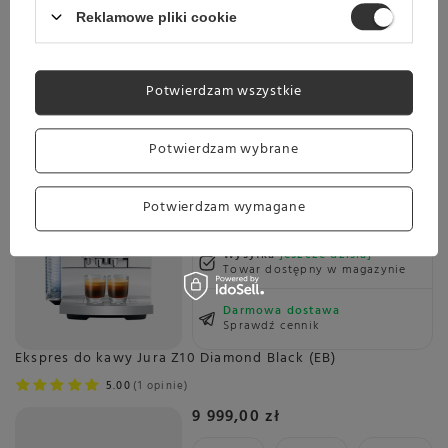
Wysyłka
Towar dostępny w magazynie
Reklamowe pliki cookie
Darmowa dostawa
Sprawdź cennik
Potwierdzam wszystkie
Ekspres do kawy Jura Z10 Diamond White (EB)
5.00
1 opinie
Potwierdzam wybrane
9 999,00 zł
Potwierdzam wymagane
Wysyłka
jeszcze dzisiaj
Towar dostępny w magazynie
Darmowa dostawa
Sprawdź cennik
Ekspres do kawy Jura Z10 Diamond Black (EB)
5.00
1 opinie
9 999,00 zł