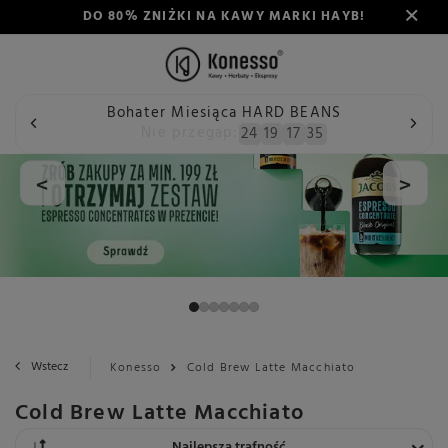
DO 80% ZNIŻKI NA KAWY MARKI HAYB!
Bohater Miesiąca HARD BEANS
Nie przegap:
24
19
17
35
<
>
Wstecz
Konesso
Cold Brew Latte Macchiato
Cold Brew Latte Macchiato
Zmień sortowanie
Najlepsza trafność