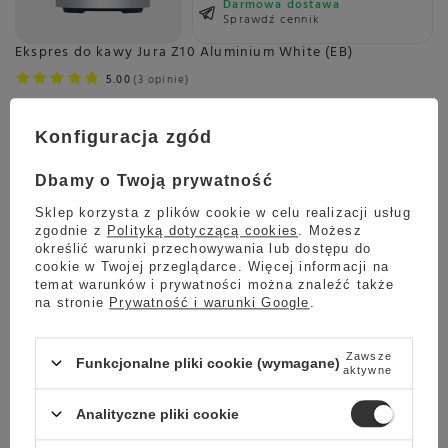
Darmowa dostawa
Sprawdź cennik
Ekspres do kawy Jura Z10 Aluminium White (EB)
5.00
3 opinie
10 899,00 zł
Konfiguracja zgód
Dbamy o Twoją prywatność
Wysyłka
jeszcze dzisiaj
Sklep korzysta z plików cookie w celu realizacji usług
Towar dostępny w magazynie
zgodnie z
Polityką dotyczącą cookies
. Możesz
określić warunki przechowywania lub dostępu do
Darmowa dostawa
cookie w Twojej przeglądarce. Więcej informacji na
Sprawdź cennik
temat warunków i prywatności można znaleźć także
Ekspres do kawy Jura X10 Dark Inox (EB)
na stronie
Prywatność i warunki Google
.
5.00
1 opinie
12 999,00 zł
Zawsze
Funkcjonalne pliki cookie (wymagane)
aktywne
Analityczne pliki cookie