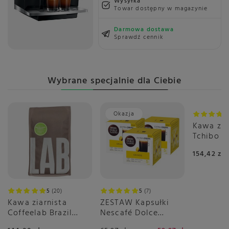
Wysyłka
Towar dostępny w magazynie
Darmowa dostawa
Sprawdź cennik
Wybrane specjalnie dla Ciebie
Okazja
Kawa zia
Tchibo B
Crema 2x
154,42 zł
5
20
5
7
Kawa ziarnista
ZESTAW Kapsułki
Coffeelab Brazil
Nescafé Dolce
Igarape Rainforest
Gusto Grande 3x16