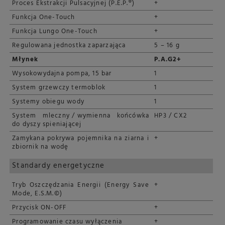
Proces Ekstrakcji Pulsacyjnej (P.E.P.®)
+
Funkcja One-Touch
+
Funkcja Lungo One-Touch
+
Regulowana jednostka zaparzająca
5 – 16 g
Młynek
P.A.G2+
Wysokowydajna pompa, 15 bar
1
System grzewczy termoblok
1
Systemy obiegu wody
1
System mleczny / wymienna końcówka
HP3 / CX2
do dyszy spieniającej
Zamykana pokrywa pojemnika na ziarna i
+
zbiornik na wodę
Standardy energetyczne
Tryb Oszczędzania Energii (Energy Save
+
Mode, E.S.M.©)
Przycisk ON-OFF
+
Programowanie czasu wyłączenia
+