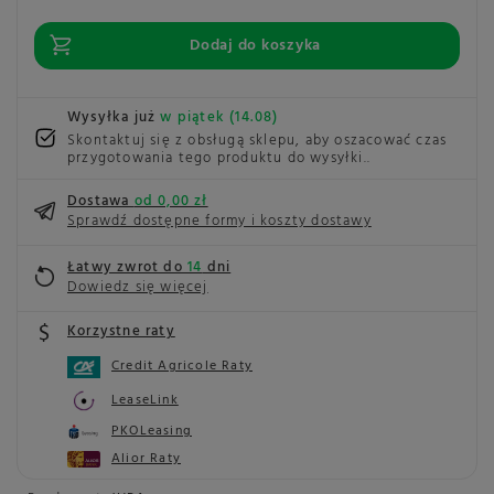
Dodaj do koszyka
Wysyłka już
w piątek (14.08)
Skontaktuj się z obsługą sklepu, aby oszacować czas
przygotowania tego produktu do wysyłki.
Dostawa
od 0,00 zł
Sprawdź dostępne formy i koszty dostawy
Łatwy zwrot do
14
dni
Dowiedz się więcej
Korzystne raty
Credit Agricole Raty
LeaseLink
PKOLeasing
Alior Raty