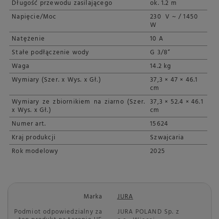
Długość przewodu zasilającego
ok. 1.2 m
Napięcie/Moc
230 V ~ / 1450
W
Natężenie
10 A
Stałe podłączenie wody
G 3/8“
Waga
14.2 kg
Wymiary (Szer. x Wys. x Gł.)
37,3 × 47 × 46.1
cm
Wymiary ze zbiornikiem na ziarno (Szer.
37,3 × 52.4 × 46.1
x Wys. x Gł.)
cm
Numer art.
15624
Kraj produkcji
Szwajcaria
Rok modelowy
2025
Marka
JURA
Podmiot odpowiedzialny za
JURA POLAND Sp. z