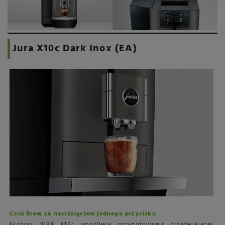
Jura X10c Dark Inox (EA)
Cold Brew za naciśnięciem jednego przycisku
Ekspres JURA X10c umożliwia przygotowanie orzeźwiającej