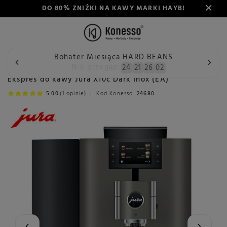
DO 80% ZNIŻKI NA KAWY MARKI HAYB!
Bohater Miesiąca HARD BEANS
Wstecz
Konesso
Ekspresy do kawy
Producent
Jura
Nie przegap:
24
21
26
01
Ekspres do kawy Jura X10c Dark Inox (EA)
5.00
(1 opinie)
Kod Konesso:
24680