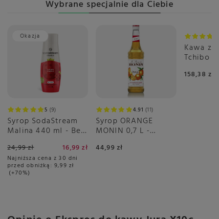
Programowany czas
Wybrane specjalnie dla Ciebie
Tak
wyłączenia
Przepisy w menu
Espresso
Okazja
2x Espresso
Kawa zia
Cold Brew Espresso
Tchibo B
Kawa
Espresso
158,38 zł
2x Kawa
Cold Brew Kawa
Americano
5
9
4.91
11
2x Americano
Syrop SodaStream
Syrop ORANGE
Cold Brew Americano
Malina 440 ml - Bez
MONIN 0,7 L -
Cukru
pomarańczowy
Lungo
24,99 zł
16,99 zł
44,99 zł
2x Lungo
Najniższa cena z 30 dni
Cold Brew Lungo
przed obniżką:
9,99 zł
+70%
Cappuccino
2x Cappuccino
Cold Brew Cappuccino
Cappuccino Extra Shot