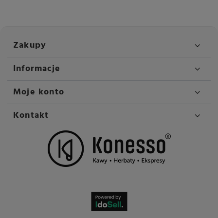
Regulowana wysokość
Tak
wylewki kawy
Regulowana wysokość
Tak
wylewki mleka
Zakupy
Rodzaj ekspresu
Ciśnieniowy automatyczny
Informacje
Przeznaczenie
Do biura
Pomieszczenia biznesowe
Moje konto
Do gastronomii
Waga
14.2 kg
Kontakt
Wysokość
524 mm
Szerokość
373 mm
Głębokość
461 mm
System grzewczy
Termoblok
Młynek
P.A.G.2+
Pojemność zbiornika na
2800 ml
wodę