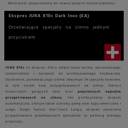
- Możliwość dopasowania do nowoczesnych metod płatności
Ekspres JURA X10c Dark Inox (EA)
Orzeźwiające specjały na zimno jednym
przyciskiem
JURA X10c
to ekspres, który ustala nowe normy, wprowadzając
różnorodność i świeżość do profesjonalnego środowiska.
Dosłownie, ponieważ jego oferta obejmuje 34 specjały kawowe,
w tym osiem kaw przygotowanych na zimno. Oprócz
klasycznych gorących kaw oraz
popularnych napojów
przygotowanych na zimno
, ten profesjonalny ekspres
automatyczny oferuje także szeroką gamę kaw typu americano i
lungo. Dzięki funkcji One-Touch Lungo, ekspres umożliwia
przygotowanie przedłużonych specjałów za pomocą jednego
przycisku.