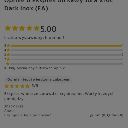
Opinie o Ekspres do kawy Jura X10c
Latte Macchiato
Dark Inox (EA)
2x Latte Macchiato
Cold Brew Latte Macchiato
5.00
Latte Macchiato Extra Shot
Flat White
Liczba wystawionych opinii: 1
2x Flat White
5
1
4
0
Cold Brew Flat White
3
0
Flat White Extra Shot
2
0
1
0
Dzbanek kawy
Kliknij ocenę aby filtrować opinie
Caffe latte
Opinia niepotwierdzona zakupem
2x Caffe latte
5/5
Caffe latte Extra Shot
Ekspres w biurze sprawdza się idealnie. Warty każdych
Gorące mleko
pieniędzy.
2x Gorące mleko
2025-12-22
Porcja mlecznej pianki
Anonim
Czy opinia była pomocna?
Tak
0
Nie
0
2x Porcja mlecznej pianki
Gorąca woda