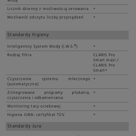
wody
Licznik dzienny z możliwością zerowania
+
Możliwość odczytu liczby przyrządzeń
+
Standardy higieny
Inteligentny System Wody (I.W.S.®)
+
Rodzaj filtra
CLARIS Pro
Smart maxi /
CLARIS Pro
Smart+
Czyszczenie systemu mlecznego
+
(automatyczne)
Zintegrowane programy płukania,
+
czyszczenia i odkamieniania
Monitoring tacy ociekowej
+
Higiena JURA: certyfikat TÜV
+
Standardy Jura