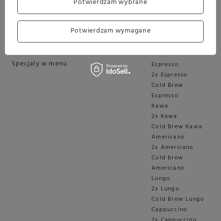
Potwierdzam wybrane
X10c Dark Inox (EA)
Potwierdzam wymagane
Specjały
Specjały w menu
Espresso
2x Espresso
Cold Brew
Espresso
Kawa
2x Kawa
Cold Brew Kawa
Americano
2x Americano
Cold brew
Americano
Lungo
2x Lungo
Cold Brew Lungo
Cappuccino
2x Cappuccino