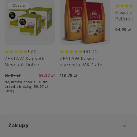
Okazja
Kawa zia
Pellini E
Cremoso 
94,99 zł
5
14
4.94
33
ZESTAW Kapsułki
ZESTAW Kawa
Nescafé Dolce
ziarnista MK Cafe
Gusto Cappuccino
Crema 2x1kg
65,97 zł
59,97 zł
118,78 zł
3x16 sztuk
Najniższa cena z 30 dni
przed obniżką:
59,97 zł
0%
Zakupy