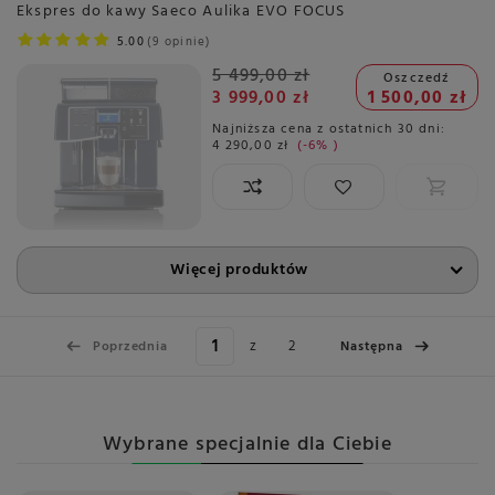
Ekspres do kawy Saeco Aulika EVO FOCUS
5.00
9 opinie
5 499,00 zł
Oszczedź
3 999,00 zł
1 500,00 zł
Najniższa cena z ostatnich 30 dni:
4 290,00 zł
-6%
Więcej produktów
z
2
Poprzednia
Następna
Wybrane specjalnie dla Ciebie