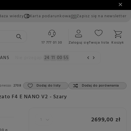
Baza wiedzy
Karta podarunkowa
Zapisz się na newsletter
17 777 01 30
Zaloguj się
Twoja lista
Koszyk
EANS
Nie przegap:
24
11
00
54
Dodaj do listy
Dodaj do porównania
onesso:
2708
zato F4 E NANO V2 - Szary
2699,00 zł
00 g