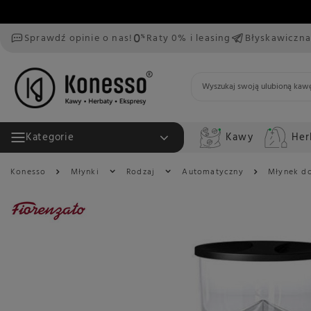
Sprawdź opinie o nas!
Raty 0% i leasing
Błyskawiczna
Kawy
Her
Kategorie
Konesso
Młynki
Rodzaj
Automatyczny
Młynek do