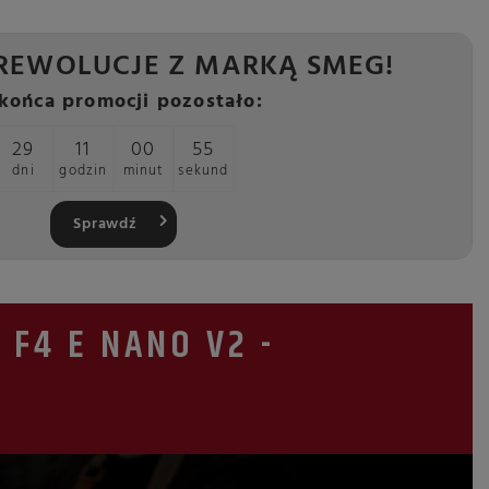
REWOLUCJE Z MARKĄ SMEG!
końca promocji pozostało:
29
11
00
54
dni
godzin
minut
sekund
Sprawdź
F4 E NANO V2 -