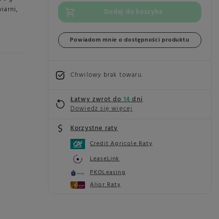
iarni
,
Dodaj do koszyka
Powiadom mnie o dostępności produktu
Chwilowy brak towaru
Łatwy zwrot do
14
dni
Dowiedz się więcej
Korzystne raty
Credit Agricole Raty
LeaseLink
PKOLeasing
Alior Raty