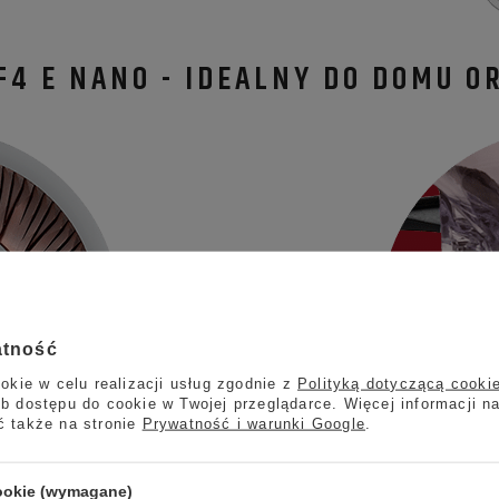
F4 E NANO - IDEALNY DO DOMU O
atność
okie w celu realizacji usług zgodnie z
Polityką dotyczącą cooki
b dostępu do cookie w Twojej przeglądarce. Więcej informacji n
ć także na stronie
Prywatność i warunki Google
.
cookie (wymagane)