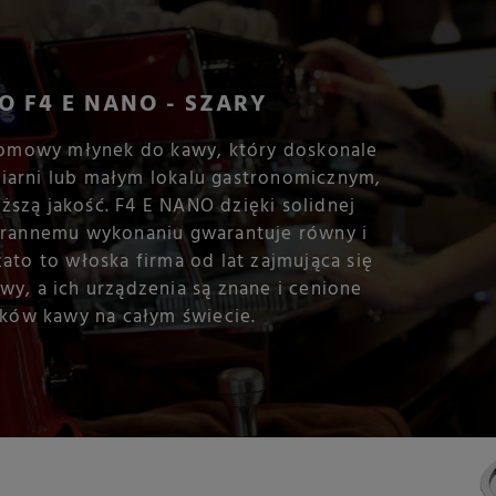
O F4 E NANO - SZARY
domowy młynek do kawy, który doskonale
iarni lub małym lokalu gastronomicznym,
yższą jakość. F4 E NANO dzięki solidnej
tarannemu wykonaniu gwarantuje równy i
ato to włoska firma od lat zajmująca się
y, a ich urządzenia są znane i cenione
ków kawy na całym świecie.