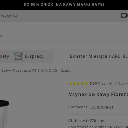
DO 80% ZNIŻKI NA KAWY MARKI HAYB!
 wysyłka
baty
Ekspresy
Bohater Miesiąca HARD B
 kawy Fiorenzato F4 E NANO V2 - Szary
5.00
(1 opinie)
Kod K
Młynek do kawy Fioren
Producent:
FIORENZATO
Głębokość:
270 mm
Pojemność zbiornika na kawę:
5