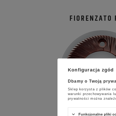
FIORENZATO 
Konfiguracja zgód
Dbamy o Twoją pryw
Sklep korzysta z plików co
warunki przechowywania lu
prywatności można znaleź
Funkcjonalne pliki 