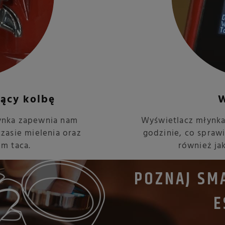
ący kolbę
W
ynka zapewnia nam
Wyświetlacz młynka 
zasie mielenia oraz
godzinie, co spraw
m taca.
również ja
POZNAJ SM
E