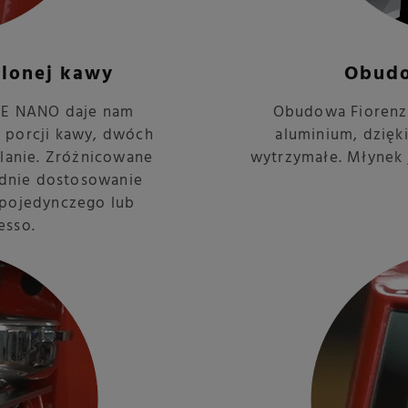
elonej kawy
Obudo
 E NANO daje nam
Obudowa Fiorenz
 porcji kawy, dwóch
aluminium, dzięk
elanie. Zróżnicowane
wytrzymałe. Młynek 
dnie dostosowanie
 pojedynczego lub
esso.