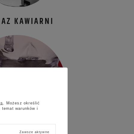
RAZ KAWIARNI
es
. Możesz określić
a temat warunków i
Zawsze aktywne