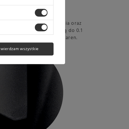
cja mielenia dozy
 regulacja grubości mielenia oraz
asu mielenia z dokładnoscią do 0.1
ą bardzo równy przemiał ziaren.
twierdzam wszystkie