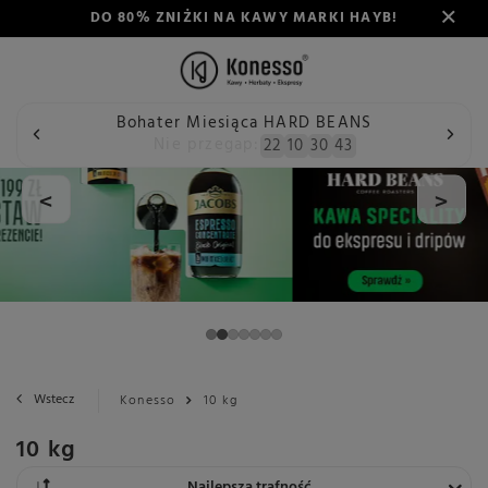
DO 80% ZNIŻKI NA KAWY MARKI HAYB!
Bohater Miesiąca HARD BEANS
Nie przegap:
22
10
30
42
<
>
Wstecz
Konesso
10 kg
10 kg
Zmień sortowanie
Najlepsza trafność