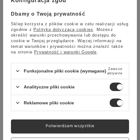
Konfiguracja zgód
Ekspres do kawy Jura E8 (ED) Piano Black
Dbamy o Twoją prywatność
5.00
1 opinie
Sklep korzysta z plików cookie w celu realizacji usług
5 799,00 zł
Oszczedź
zgodnie z
Polityką dotyczącą cookies
. Możesz
5 399,00 zł
400,00 zł
określić warunki przechowywania lub dostępu do
cookie w Twojej przeglądarce. Więcej informacji na
Najniższa cena z ostatnich 30 dni:
temat warunków i prywatności można znaleźć także
5 399,00 zł
0%
na stronie
Prywatność i warunki Google
.
Zawsze
Funkcjonalne pliki cookie (wymagane)
Wysyłka
jeszcze dzisiaj
aktywne
Towar dostępny w magazynie
Analityczne pliki cookie
Darmowa dostawa
Sprawdź cennik
Reklamowe pliki cookie
Promocja
Młynek do kawy Coffee Format JX-600AD - Biały
Potwierdzam wszystkie
2 999,00 zł
Oszczedź
2 900,00 zł
99,00 zł