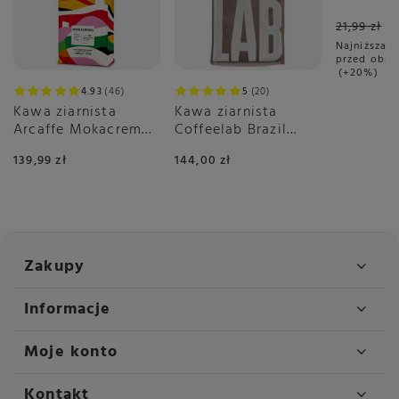
21,99 zł
Najniższa c
przed obni
+20%
4.93
46
5
20
Kawa ziarnista
Kawa ziarnista
Arcaffe Mokacrema
Coffeelab Brazil
1kg
Igarape Rainforest
139,99 zł
144,00 zł
1kg
Zakupy
Informacje
Moje konto
Kontakt