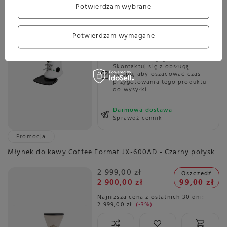
Potwierdzam wybrane
Najniższa cena z ostatnich 30 dni:
2 999,00 zł
-3%
Potwierdzam wymagane
Planowana wysyłka
Skontaktuj się z obsługą
sklepu, aby oszacować czas
przygotowania tego produktu
do wysyłki.
Darmowa dostawa
Sprawdź cennik
Promocja
Młynek do kawy Coffee Format JX-600AD - Czarny połysk
2 999,00 zł
Oszczedź
2 900,00 zł
99,00 zł
Najniższa cena z ostatnich 30 dni:
2 999,00 zł
-3%