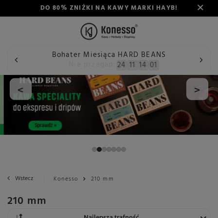
DO 80% ZNIŻKI NA KAWY MARKI HAYB!
Bohater Miesiąca HARD BEANS
Nie przegap:
24
11
14
00
<
>
Wstecz
Konesso
210 mm
210 mm
Zmień sortowanie
Najlepsza trafność