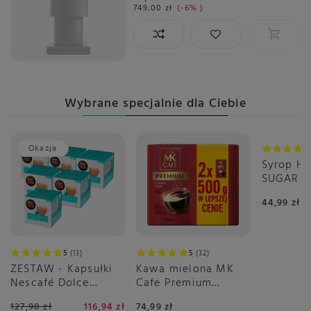
749,00 zł
-6%
Wybrane specjalnie dla Ciebie
Okazja
Syrop H
SUGAR F
0,7 L
44,99 zł
5
13
5
32
ZESTAW - Kapsułki
Kawa mielona MK
Nescafé Dolce
Cafe Premium
Gusto Flat White
2x500g
127,98 zł
116,94 zł
74,99 zł