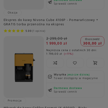
Darmowa dostawa
Sprawdź cennik
Okazja
Ekspres do kawy Nivona Cube 4106P - Pomarańczowy +
GRATIS torba przenośna na ekspres
5.00
1 opinie
2 299,00 zł
Oszczedź
1 999,00 zł
300,00 zł
Najniższa cena z ostatnich 30 dni:
1 799,00 zł
+11%
Wysyłka
jeszcze dzisiaj
Towar dostępny w magazynie
Darmowa dostawa
Sprawdź cennik
Promocja