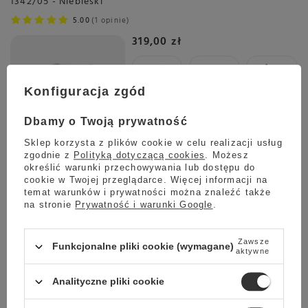
1342/05 - Niebieski
5.00
1 opinie
319,00 zł
Konfiguracja zgód
Wysyłka
jeszcze dzisiaj
Towar dostępny w magazynie
Dbamy o Twoją prywatność
Darmowa dostawa
Sklep korzysta z plików cookie w celu realizacji usług
Sprawdź cennik
zgodnie z
Polityką dotyczącą cookies
. Możesz
określić warunki przechowywania lub dostępu do
Ekspres przelewowy Ariete Vintage American Coffee Drip
cookie w Twojej przeglądarce. Więcej informacji na
1342/04 - Zielony
temat warunków i prywatności można znaleźć także
na stronie
Prywatność i warunki Google
.
5.00
1 opinie
319,00 zł
Zawsze
Funkcjonalne pliki cookie (wymagane)
aktywne
Analityczne pliki cookie
Wysyłka
jeszcze dzisiaj
Towar dostępny w magazynie