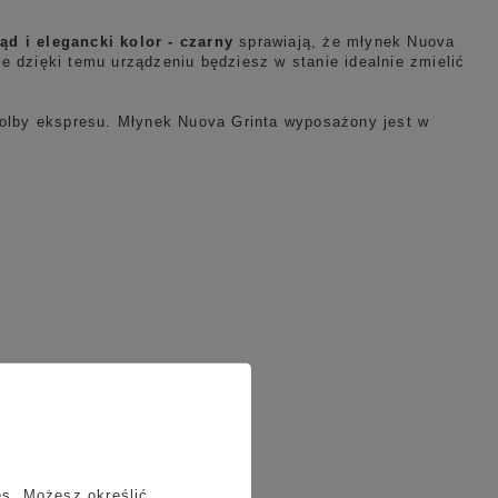
ąd i elegancki kolor - czarny
sprawiają, że młynek Nuova
e dzięki temu urządzeniu będziesz w stanie idealnie zmielić
kolby ekspresu. Młynek Nuova Grinta wyposażony jest w
es
. Możesz określić