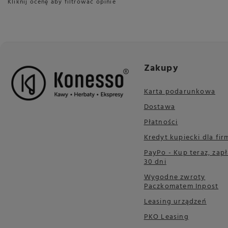
Kliknij ocenę aby filtrować opinie
Zakupy
Karta podarunkowa
Dostawa
Płatności
Kredyt kupiecki dla fir
PayPo - Kup teraz, zapł
30 dni
Wygodne zwroty
Paczkomatem Inpost
Leasing urządzeń
PKO Leasing