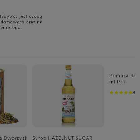
Nabywca jest osobą
h domowych oraz na
enckiego.
Pompka do 
ml PET
4.7
a Dworzysk
Syrop HAZELNUT SUGAR