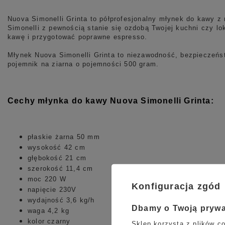
Nuova Simonelli Grinta to półprofesjonalny młynek do kawy z
Simonelli z pewnością stanie się ozdobą Twojej kuchni czy lo
kawę i przygotować poprawne espresso.
Młynek Nuova Simonelli Grinta to niezawodność, bezpieczeńs
pojemnik na ziarna o pojemności 500 gram.
Cechy młynka do kawy Nuova Simonelli Grinta:
płaskie żarna 50 mm
wysokość 42 cm
głębokość 21 cm
szerokość 11,4 cm
moc 220 W
Konfiguracja zgód
napięcie 230V
wydajność 3,6 kg/h
Dbamy o Twoją pryw
waga 4,2 kg
kolor czarny
Sklep korzysta z plików co