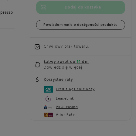
Dodaj do koszyka
spresso
Powiadom mnie o dostępności produktu
Chwilowy brak towaru
Łatwy zwrot do
14
dni
Dowiedz się więcej
Korzystne raty
Credit Agricole Raty
LeaseLink
PKOLeasing
Alior Raty