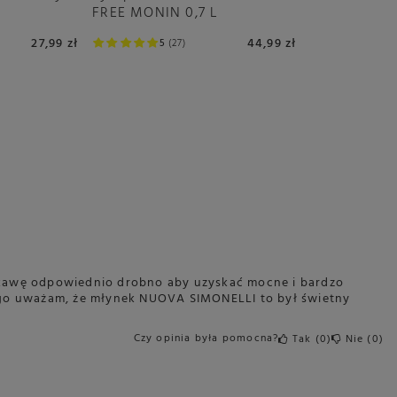
g
FREE MONIN 0,7 L
27,99 zł
44,99 zł
5
27
 kawę odpowiednio drobno aby uzyskać mocne i bardzo
ego uważam, że młynek NUOVA SIMONELLI to był świetny
Czy opinia była pomocna?
Tak
0
Nie
0