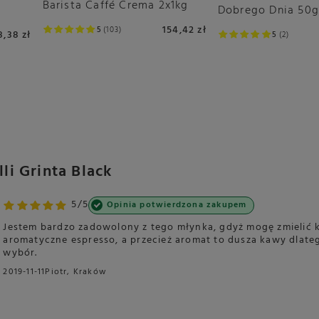
Barista Caffé Crema 2x1kg
Dobrego Dnia 50
154,42 zł
5
103
8,38 zł
5
2
i Grinta Black
5/5
Opinia potwierdzona zakupem
Jestem bardzo zadowolony z tego młynka, gdyż mogę zmielić
aromatyczne espresso, a przecież aromat to dusza kawy dlat
wybór.
2019-11-11
Piotr, Kraków