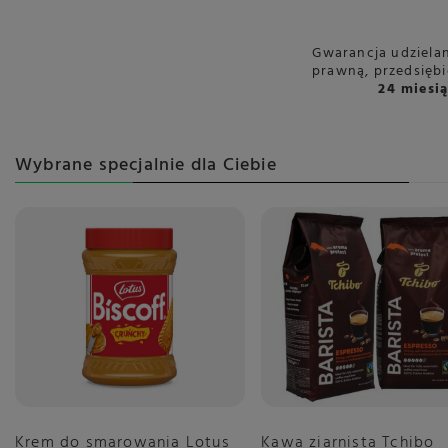
Długość opako
Gwarancja udzielan
Wysokość opakow
prawną, przedsięb
24 miesi
Szerokość opako
Program
Wybrane specjalnie dla Ciebie
Krem do smarowania Lotus
Kawa ziarnista Tchibo