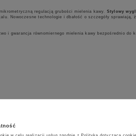
 mikrometryczną regulacją grubości mielenia kawy.
Stylowy wygl
kalu. Nowoczesne technologie i dbałość o szczegóły sprawiają, ż
two i gwarancja równomiernego mielenia kawy bezpośrednio do 
atność
okie w celu realizacji usług zgodnie z
Polityką dotyczącą cooki