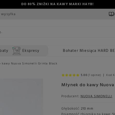
DO 80% ZNIŻKI NA KAWY MARKI HAYB!
 wysyłka
baty
Ekspresy
Bohater Miesiąca HARD B
 kawy Nuova Simonelli Grinta Black
5.00
(1 opinie)
Kod K
Młynek do kawy Nuova S
Producent:
NUOVA SIMONELLI
Głębokość:
210 mm
Pojemność zbiornika na kawę:
5