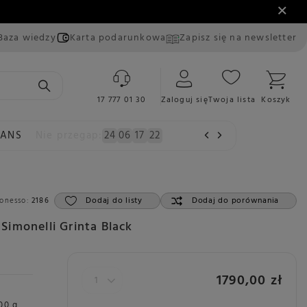
Baza wiedzy
Karta podarunkowa
Zapisz się na newsletter
17 777 01 30
Zaloguj się
Twoja lista
Koszyk
EANS
Nie przegap:
24
06
17
21
Dodaj do listy
Dodaj do porównania
onesso:
2186
imonelli Grinta Black
1790,00 zł
00 g