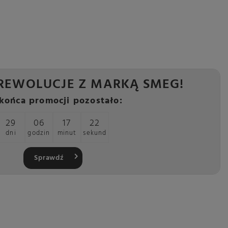
REWOLUCJE Z MARKĄ SMEG!
końca promocji pozostało:
29
06
17
21
dni
godzin
minut
sekund
Sprawdź