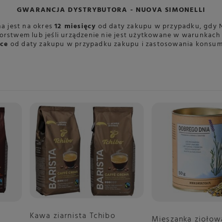
wania w centymetrach
Więcej
27
Więcej
GWARANCJA DYSTRYBUTORA - NUOVA SIMONELLI
Wysokość
420 mm
a jest na okres
12 miesięcy
od daty zakupu w przypadku, gdy 
51
ania w centymetrach
Więcej
iorstwem lub jeśli urządzenie nie jest użytkowane w warunkac
ące
od daty zakupu w przypadku zakupu i zastosowania konsum
26
wania w centymetrach
Więcej
Sposób regulacji
Mikrometryczny
owanie z poziomu wyświetlacza
Nie
Single Dose
Nie
Kawa ziarnista Tchibo
Mieszanka ziołow