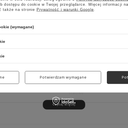
b dostępu do cookie w Twojej przeglądarce. Więcej informacji n
ć także na stronie
Prywatność i warunki Google
.
Marka
NUOVA SIMONELLI
cookie (wymagane)
Gwarancja
Gwarancja dystrybutora - NUO
kie
Głębokość
210 mm
Pojemność zbiornika na kawę
500 g
kie
Rodzaj
Automatyczny
Przeznaczenie
Do domu
Do espresso
ne
Potwierdzam wymagane
Po
Rodzaj żaren
Płaskie
Stalowe
Szerokość
114 mm
Czytaj więcej
Waga
4,2 kg
Wielkość żaren
50 mm