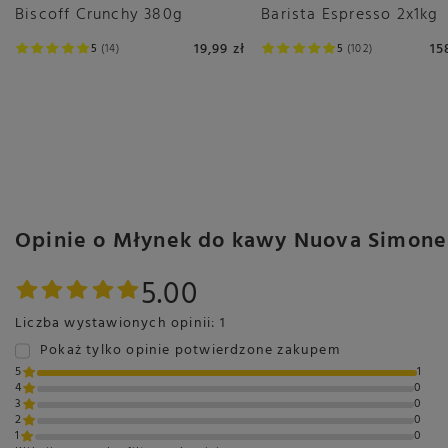
Biscoff Crunchy 380g
Barista Espresso 2x1kg
19,99 zł
15
5
14
5
102
Opinie o Młynek do kawy Nuova Simonell
5.00
Liczba wystawionych opinii: 1
Pokaż tylko opinie potwierdzone zakupem
5
1
4
0
3
0
2
0
1
0