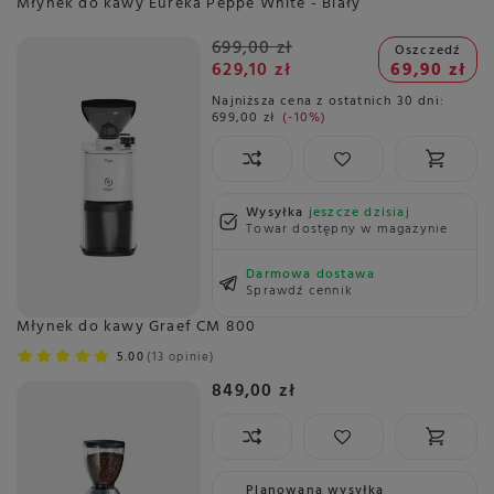
Młynek do kawy Eureka Peppe White - Biały
699,00 zł
Oszczedź
629,10 zł
69,90 zł
Najniższa cena z ostatnich 30 dni:
699,00 zł
-10%
Wysyłka
jeszcze dzisiaj
Towar dostępny w magazynie
Darmowa dostawa
Sprawdź cennik
Młynek do kawy Graef CM 800
5.00
13 opinie
849,00 zł
Planowana wysyłka