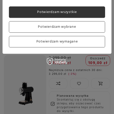
Planowana wysyłka
Skontaktuj się z obsługą
sklepu, aby oszacować czas
Potwierdzam wszystkie
przygotowania tego produktu
do wysyłki.
Potwierdzam wybrane
Darmowa dostawa
Sprawdź cennik
Promocja
Potwierdzam wymagane
Młynek do kawy Coffee Format JX-928 - Czarny połysk
3 299,00 zł
Oszczedź
3 190,00 zł
109,00 zł
Najniższa cena z ostatnich 30 dni:
3 299,00 zł
-3%
Planowana wysyłka
Skontaktuj się z obsługą
sklepu, aby oszacować czas
przygotowania tego produktu
do wysyłki.