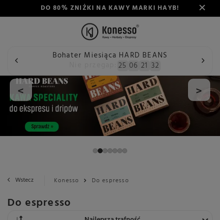
DO 80% ZNIŻKI NA KAWY MARKI HAYB!
Bohater Miesiąca HARD BEANS
Nie przegap:
25
06
21
31
<
>
Wstecz
Konesso
Do espresso
Do espresso
Zmień sortowanie
Najlepsza trafność