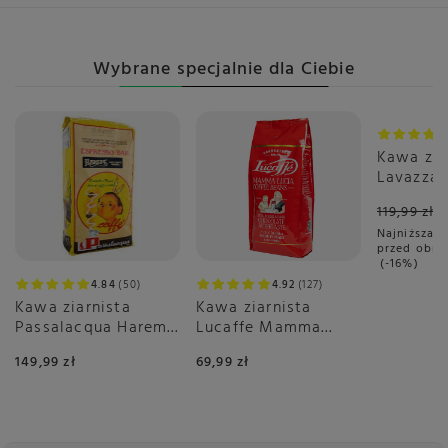
Wybrane specjalnie dla Ciebie
Promoc
Kawa zia
Lavazza 
Aroma Bl
119,99 zł
Najniższa c
przed obni
-16%
4.84
50
4.92
127
Kawa ziarnista
Kawa ziarnista
Passalacqua Harem
Lucaffe Mamma
1kg
Lucia 1kg
149,99 zł
69,99 zł