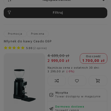
Filtruj
Promocja
Przecena
Młynek do kawy Ceado E6P
5.00
2 opinie
4 699,00 zł
Oszczedź
2 999,00 zł
1 700,00 zł
Najniższa cena z ostatnich 30 dni:
3 299,00 zł
-9%
Wysyłka
Towar dostępny w magazynie
Darmowa dostawa
Sprawdź cennik