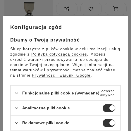
Planowana wysyłka
Konfiguracja zgód
Skontaktuj się z obsługą
sklepu, aby oszacować czas
przygotowania tego produktu
Dbamy o Twoją prywatność
do wysyłki.
Sklep korzysta z plików cookie w celu realizacji usług
Darmowa dostawa
zgodnie z
Polityką dotyczącą cookies
. Możesz
Sprawdź cennik
określić warunki przechowywania lub dostępu do
cookie w Twojej przeglądarce. Więcej informacji na
Promocja
temat warunków i prywatności można znaleźć także
na stronie
Prywatność i warunki Google
.
Młynek do kawy Coffee Format JX-928 - Biały
3 299,00 zł
Oszczedź
Zawsze
3 190,00 zł
109,00 zł
Funkcjonalne pliki cookie (wymagane)
aktywne
Najniższa cena z ostatnich 30 dni:
3 299,00 zł
-3%
Analityczne pliki cookie
Reklamowe pliki cookie