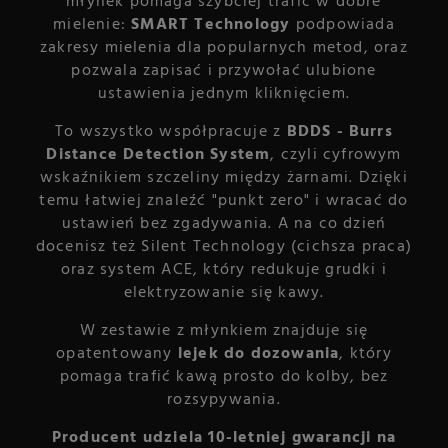
młynek pomaga szybciej trafić w dobre
mielenie:
SMART Technology
podpowiada
zakresy mielenia dla popularnych metod, oraz
pozwala zapisać i przywołać ulubione
ustawienia jednym kliknięciem.
To wszystko współpracuje z
BDDS - Burrs
Distance Detection System
, czyli cyfrowym
wskaźnikiem szczeliny między żarnami. Dzięki
temu łatwiej znaleźć "punkt zero" i wracać do
ustawień bez zgadywania. A na co dzień
docenisz też Silent Technology (cichsza praca)
oraz system ACE, który redukuje grudki i
elektryzowanie się kawy.
W zestawie z młynkiem znajduje się
opatentowany
lejek do dozowania
, który
pomaga trafić kawą prosto do kolby, bez
rozsypywania.
Producent udziela 10-letniej gwarancji na