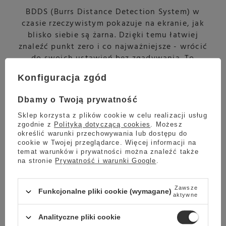
BDDS (Burrs Distance Detection System) w
czasie rzeczywistym pokazuje na ekranie, jak
blisko siebie są żarna. Dzięki temu łatwiej
znaleźć punkt zero i co najważniejsze - wrócić
do swoich ustawień bez zgadywania. To
bardzo duża przewaga, jeśli przełączasz się
Konfiguracja zgód
między espresso i przelewem albo testujesz
różne ziarna.
Dbamy o Twoją prywatność
Sklep korzysta z plików cookie w celu realizacji usług
zgodnie z
Polityką dotyczącą cookies
. Możesz
określić warunki przechowywania lub dostępu do
cookie w Twojej przeglądarce. Więcej informacji na
temat warunków i prywatności można znaleźć także
na stronie
Prywatność i warunki Google
.
Zawsze
Funkcjonalne pliki cookie (wymagane)
aktywne
Analityczne pliki cookie