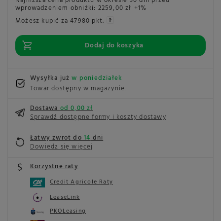
Najniższa cena produktu w okresie 30 dni przed
wprowadzeniem obniżki:
2259,00 zł
+1%
Możesz kupić za
47980 pkt.
Dodaj do koszyka
Wysyłka już
w poniedziałek
Towar dostępny w magazynie
Dostawa
od 0,00 zł
Sprawdź dostępne formy i koszty dostawy
Łatwy zwrot do
14
dni
Dowiedz się więcej
Korzystne raty
Credit Agricole Raty
LeaseLink
PKOLeasing