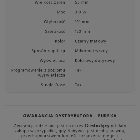
Wielkość żaren
55 mm
Moc
310 W
Głębokość
191 mm
Szerokość
120 mm
Kolor
Czarny matowy
Sposób regulacji
Mikrometryczny
Wyświetlacz
Kolorowy dotykowy
Programowanie z poziomu
Tak
wyświetlacza
Single Dose
Tak
GWARANCJA DYSTRYBUTORA - EUREKA
Gwarancja udzielana jest na okres
12 miesięcy
od daty
zakupu w przypadku, gdy Nabywca jest osobą prawną,
przedsiębiorstwem lub jeśli urządzenie nie jest