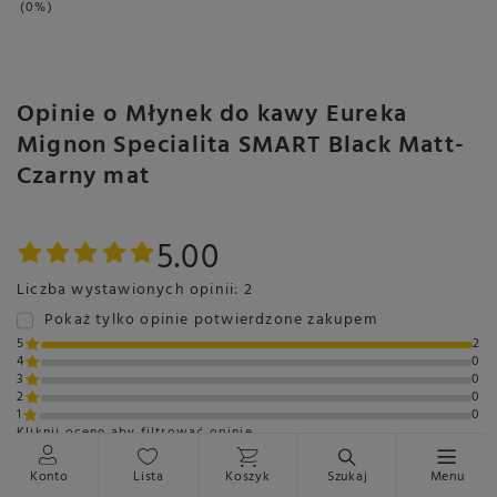
0%
Opinie o Młynek do kawy Eureka
Mignon Specialita SMART Black Matt-
Czarny mat
5.00
Liczba wystawionych opinii: 2
Pokaż tylko opinie potwierdzone zakupem
5
2
4
0
3
0
2
0
1
0
Kliknij ocenę aby filtrować opinie
Opinia potwierdzona zakupem
Konto
Lista
Koszyk
Szukaj
Menu