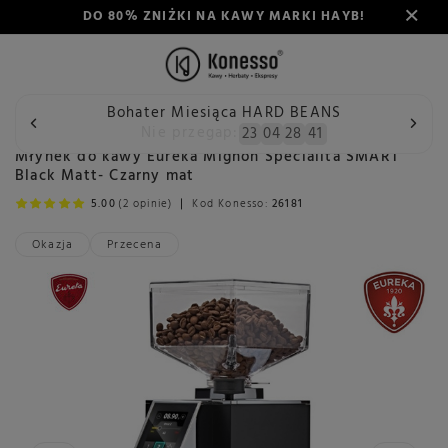
DO 80% ZNIŻKI NA KAWY MARKI HAYB!
Bohater Miesiąca HARD BEANS
Wstecz
Konesso
Młynki
Rodzaj
Automatyczny
Mł
Nie przegap:
23
04
28
40
Młynek do kawy Eureka Mignon Specialita SMART
Black Matt- Czarny mat
5.00
(2 opinie)
Kod Konesso:
26181
Okazja
Przecena