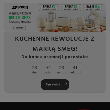
KUCHENNE REWOLUCJE Z
MARKĄ SMEG!
Do końca promocji pozostało:
28
04
28
40
dni
godzin
minut
sekund
Sprawdź