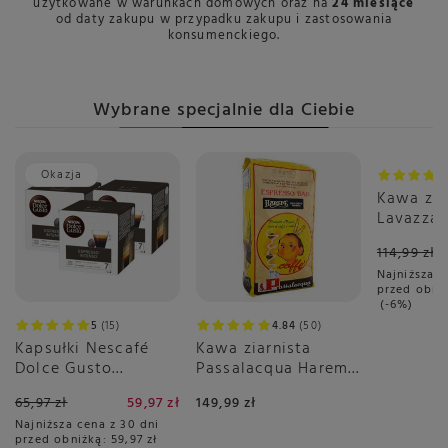
użytkowane w warunkach domowych oraz na
24 miesiące
od daty zakupu w przypadku zakupu i zastosowania
konsumenckiego.
Wybrane specjalnie dla Ciebie
Okazja
Promoc
Kawa zia
Lavazza 
Crema Ri
114,99 zł
Najniższa c
przed obni
-6%
5
15
4.84
50
Kapsułki Nescafé
Kawa ziarnista
Dolce Gusto
Passalacqua Harem
Espresso Intenso
1kg
65,97 zł
59,97 zł
149,99 zł
3x16 sztuk
Najniższa cena z 30 dni
przed obniżką:
59,97 zł