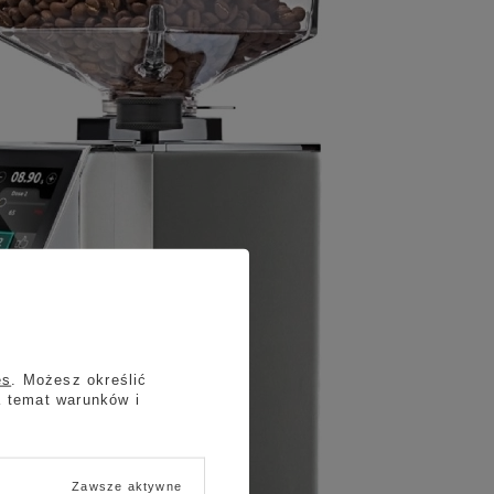
es
. Możesz określić
a temat warunków i
Zawsze aktywne