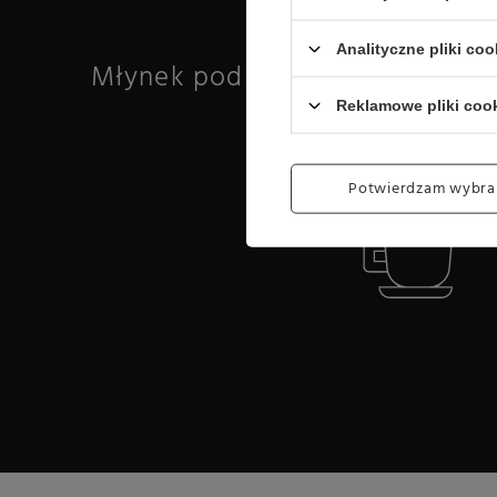
kupionych od 07.2025 r.
Analityczne pliki coo
Młynek pod espresso i metody
Reklamowe pliki coo
Potwierdzam wybra