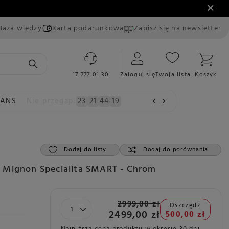
Baza wiedzy
Karta podarunkowa
Zapisz się na newsletter
17 777 01 30
Zaloguj się
Twoja lista
Koszyk
EANS
Nie przegap:
23
21
44
18
Dodaj do listy
Dodaj do porównania
 Mignon Specialita SMART - Chrom
2999,00 zł
Oszczędź
2499,00 zł
500,00 zł