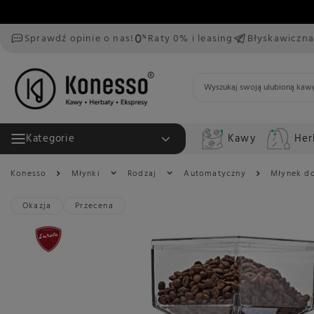
Sprawdź opinie o nas!
Raty 0% i leasing
Błyskawiczna
Kawy
Her
Kategorie
Konesso
Młynki
Rodzaj
Automatyczny
Młynek do
Okazja
Przecena