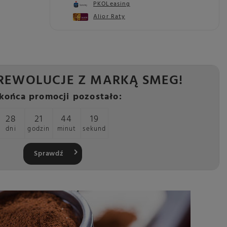
PKOLeasing
Alior Raty
REWOLUCJE Z MARKĄ SMEG!
końca promocji pozostało:
28
21
44
18
dni
godzin
minut
sekund
Sprawdź