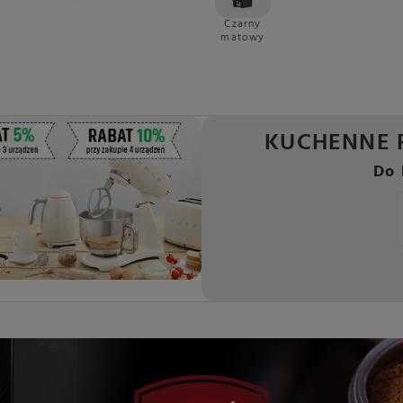
Czarny
matowy
KUCHENNE 
Do 