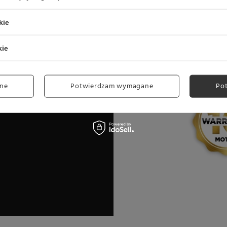
kie
 przelewowe
kie
ne
Potwierdzam wymagane
Po