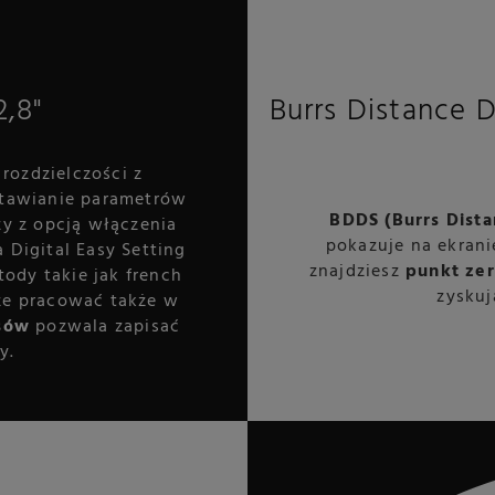
,8"
Burrs Distance 
rozdzielczości z
tawianie parametrów
BDDS (Burrs Dist
y z opcją włączenia
pokazuje na ekranie
a Digital Easy Setting
znajdziesz
punkt ze
ody takie jak french
zyskuj
oże pracować także w
sów
pozwala zapisać
y.