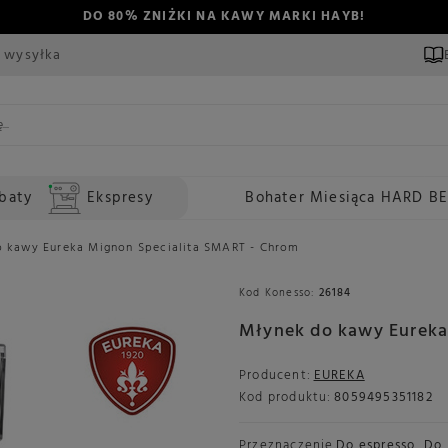
DO 80% ZNIŻKI NA KAWY MARKI HAYB!
 wysyłka
baty
Ekspresy
Bohater Miesiąca HARD B
 kawy Eureka Mignon Specialita SMART - Chrom
Kod Konesso:
26184
Młynek do kawy Eureka
Producent:
EUREKA
Kod produktu:
8059495351182
Przeznaczenie
Do espresso
,
Do